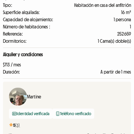
Tipo:
Habitación en casa del anfitrión
Superficie alquilada:
16 m²
Capacidad de alojamiento:
1 persona
Número de habitaciones :
1
Referencia:
252659
Dormitorios:
1 Cama(s) doble(s)
Alquiler y condiciones
$713 / mes
Duración:
A partir de 1 mes
Martine
Identidad verificada
Teléfono verificado
5
(3)