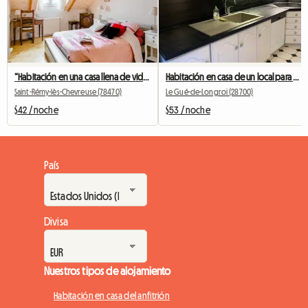
“Habitación en una casa llena de vida”.
Habitación en casa de un local para alquilar por días o semanas.
Saint-Rémy-lès-Chevreuse (78470)
Le Gué-de-Longroi (28700)
$42 / noche
$53 / noche
País
Divisa
Nuestros tipos de alojamiento
Habitación en casa del anfitrión