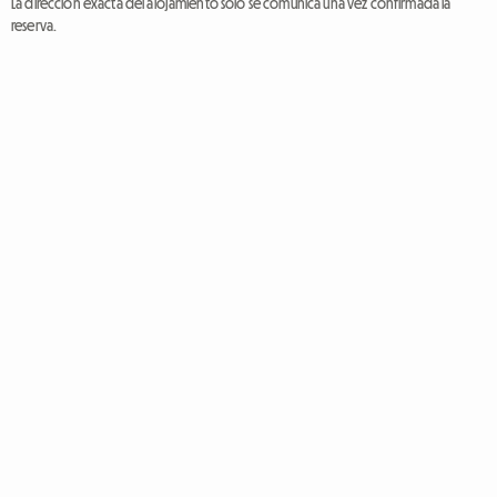
La dirección exacta del alojamiento solo se comunica una vez confirmada la
reserva.