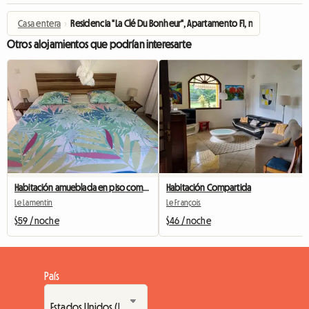
Casa entera
›
Residencia "La Clé Du Bonheur", Apartamento F1, nº 5
Otros alojamientos que podrían interesarte
Habitación amueblada en piso compartido
Habitación Compartida
Le Lamentin
Le François
$59 / noche
$46 / noche
País