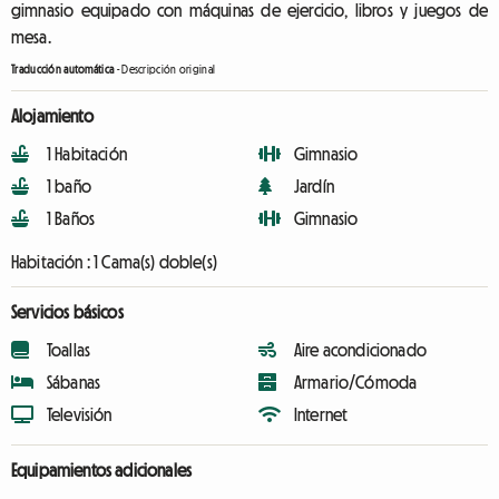
gimnasio equipado con máquinas de ejercicio, libros y juegos de
mesa.
Traducción automática
-
Descripción original
Alojamiento
1 Habitación
Gimnasio
1 baño
Jardín
1 Baños
Gimnasio
Habitación :
1 Cama(s) doble(s)
Servicios básicos
Toallas
Aire acondicionado
Sábanas
Armario/Cómoda
Televisión
Internet
Equipamientos adicionales