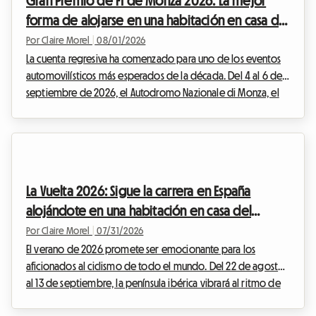
Gran Premio de F1 de Monza 2026: La mejor
forma de alojarse en una habitación en casa del
anfitrión sin exceder tu presupuesto
Por Claire Morel
|
08/01/2026
La cuenta regresiva ha comenzado para uno de los eventos
automovilísticos más esperados de la década. Del 4 al 6 de
septiembre de 2026, el Autodromo Nazionale di Monza, el
famoso "Templo de la Velocidad", acogerá el F1 Monza 2026.
Cada año, decenas de miles de Tifosi y entusiastas de todo el
mundo convergen en Lombardía para vibrar al ritmo de los
motores. Pero si bien el espectáculo en la pista promete ser
grandioso, preparar el viaje puede convertirse rápidamente
La Vuelta 2026: Sigue la carrera en España
en una auténtica carrera de ob...
alojándote en una habitación en casa del
anfitrión
Por Claire Morel
|
07/31/2026
El verano de 2026 promete ser emocionante para los
aficionados al ciclismo de todo el mundo. Del 22 de agosto
al 13 de septiembre, la península ibérica vibrará al ritmo de
las pedaladas, las escapadas heroicas y el entusiasmo de la