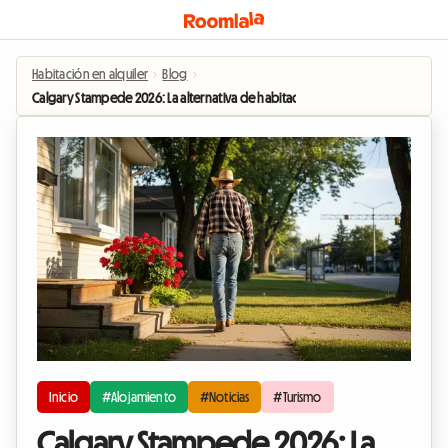
Habitación en alquiler
›
Blog
›
Calgary Stampede 2026: La alternativa de habitación en casa del anfitrión an
Inicio
#Alojamiento
#Noticias
#Turismo
Calgary Stampede 2026: La