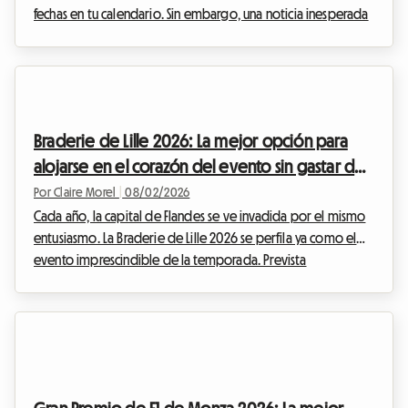
fechas en tu calendario. Sin embargo, una noticia inesperada
ha alterado el calendario cultural belga. Ante esta situación,
en Roomlala hemos decidido reinventar tu estancia. Aunque
el evento oficial no se llevará a cabo, la capital belga rebosa
de tesoros permanentes para los apasionados del noveno
arte. Este artículo te explica cómo transformar esta
Braderie de Lille 2026: La mejor opción para
decepción en una oportuni...
alojarse en el corazón del evento sin gastar de
más
Por Claire Morel
|
08/02/2026
Cada año, la capital de Flandes se ve invadida por el mismo
entusiasmo. La Braderie de Lille 2026 se perfila ya como el
evento imprescindible de la temporada. Prevista
oficialmente desde el sábado 5 de septiembre a las 8:00
hasta el domingo 6 de septiembre a las 18:00, esta gran
fiesta popular transformará la metrópoli de Lille en un
inmenso mercado al aire libre. Pero un evento excepcional
significa también una afluencia masiva de visitantes. Encontrar
un lugar donde dormir se convierte rápidam...