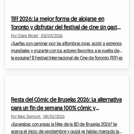
TIFF 2026: La mejor forma de alojarse en
Toronto y disfrutar del festival de cine sin gastar
una fortuna
Por Claire Morel
|
08/05/2026
¿Sueñas con caminar por las alfombras rojas, asistir a estrenos
mundiales y cruzarte con tus actores favoritos a la vuelta de
la esquina? El Festival Internacional de Cine de Toronto (TIFF) es
el evento imperdible del año para cualquier cinéfilo que se
precie. Sin embargo, organizar tu viaje para este evento
mundial puede convertirse rápidamente en un
rompecabezas financiero, especialmente en lo que respecta
al alojamiento. En Roomlala, sabemos lo crucial que es
Fiesta del Cómic de Bruselas 2026: La alternativa
encontrar un lugar cómodo donde q...
para un fin de semana 100% cómic y
alojamiento económico
Por Marc Dumont
|
08/02/2026
¿Esperabas con ansias la Fête de la BD de Bruselas 2026? Se
acerca el inicio de septiembre y quizá ya habías marcado las