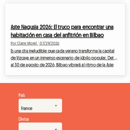
multitud. La Vuelta 2026, 81.ª edición de esta mítica Gran
Vuelta, promete un espectáculo deportivo de una
intensidad poco común. Para los apasionados que deseen
vivir el evento lo más cerca posible de los ciclistas, seguir las
Aste Nagusia 2026: El truco para encontrar una
etapas día a día es el sueño de toda una...
habitación en casa del anfitrión en Bilbao
Por Claire Morel
|
07/29/2026
Es una cita ineludible que cada verano transforma la capital
de Vizcaya en un inmenso escenario de júbilo popular. Del 22
al 30 de agosto de 2026, Bilbao vibrará al ritmo de la Aste
Nagusia, su famosa Semana Grande. Si bien el evento atrae a
cientos de miles de visitantes dispuestos a celebrar la cultura
vasca, plantea un desafío importante: encontrar alojamiento
asequible. Ante unos hoteles completos con meses de
País
antelación y unas tarifas que se disparan, en Roomlala le
ofrecemos una alternativ...
Divisa