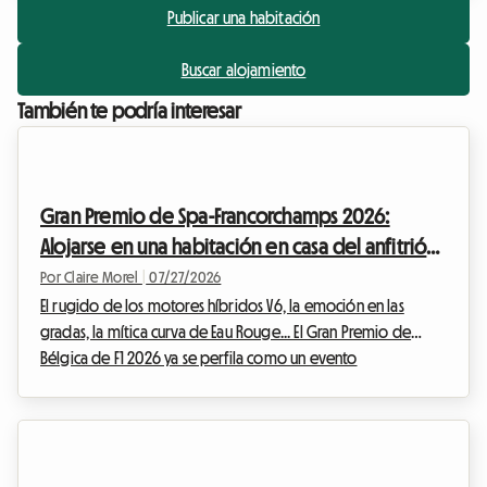
Publicar una habitación
Buscar alojamiento
También te podría interesar
Gran Premio de Spa-Francorchamps 2026:
Alojarse en una habitación en casa del anfitrión
para vivir la F1 sin arruinarse
Por Claire Morel
|
07/27/2026
El rugido de los motores híbridos V6, la emoción en las
gradas, la mítica curva de Eau Rouge... El Gran Premio de
Bélgica de F1 2026 ya se perfila como un evento
imprescindible para los amantes del automovilismo. No
obstante, tenga en cuenta un cambio importante este año:
históricamente programada para finales de agosto, la carrera
se ha adelantado y se celebrará oficialmente del 17 al 19 de