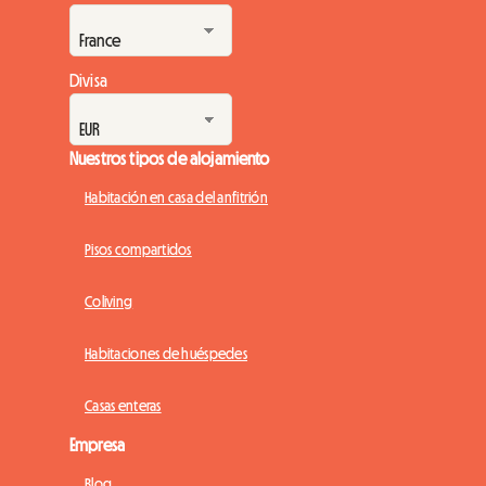
al alojamiento. En Roomlala, sabemos lo crucial que es
encontrar un lugar cómodo donde q...
Divisa
Nuestros tipos de alojamiento
Habitación en casa del anfitrión
Pisos compartidos
Coliving
Habitaciones de huéspedes
Casas enteras
Empresa
Blog