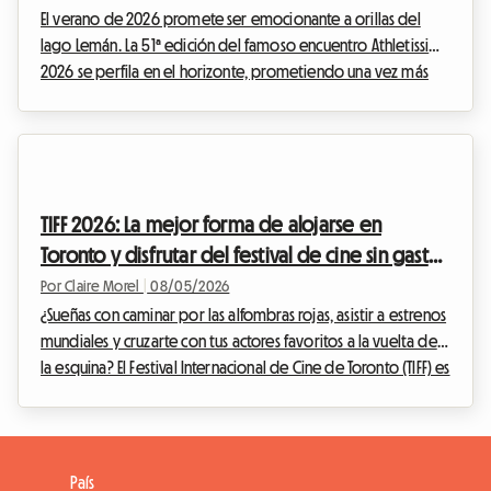
El verano de 2026 promete ser emocionante a orillas del
lago Lemán. La 51ª edición del famoso encuentro Athletissima
2026 se perfila en el horizonte, prometiendo una vez más
encender la capital olímpica. En Roomlala, sabemos lo
mucho que asistir a un evento de tal envergadura puede
afectar rápidamente el presupuesto de un fanático del
deporte. Entre las entradas, el transporte y los gastos
adicionales, la factura sube rápido. Pero suele ser el
TIFF 2026: La mejor forma de alojarse en
alojamiento en Lausana el que representa el gasto má...
Toronto y disfrutar del festival de cine sin gastar
una fortuna
Por Claire Morel
|
08/05/2026
¿Sueñas con caminar por las alfombras rojas, asistir a estrenos
mundiales y cruzarte con tus actores favoritos a la vuelta de
la esquina? El Festival Internacional de Cine de Toronto (TIFF) es
el evento imperdible del año para cualquier cinéfilo que se
precie. Sin embargo, organizar tu viaje para este evento
mundial puede convertirse rápidamente en un
rompecabezas financiero, especialmente en lo que respecta
País