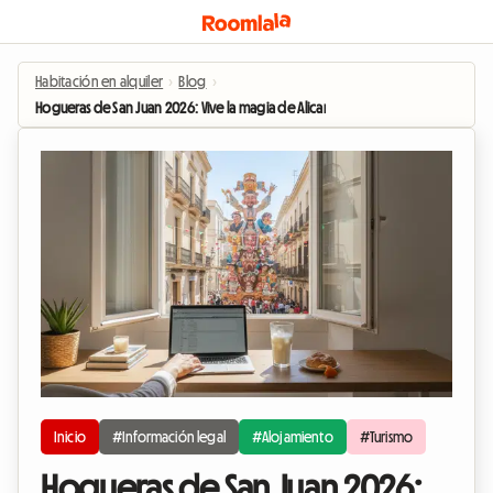
Habitación en alquiler
›
Blog
›
Hogueras de San Juan 2026: Vive la magia de Alicante alojándote en una habit
Inicio
#Información legal
#Alojamiento
#Turismo
Hogueras de San Juan 2026: