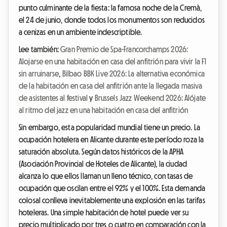
punto culminante de la fiesta: la famosa noche de la Cremà,
el 24 de junio, donde todos los monumentos son reducidos
a cenizas en un ambiente indescriptible.
Lee también:
Gran Premio de Spa-Francorchamps 2026:
Alojarse en una habitación en casa del anfitrión para vivir la F1
sin arruinarse
,
Bilbao BBK Live 2026: La alternativa económica
de la habitación en casa del anfitrión ante la llegada masiva
de asistentes al festival
y
Brussels Jazz Weekend 2026: Alójate
al ritmo del jazz en una habitación en casa del anfitrión
Sin embargo, esta popularidad mundial tiene un precio. La
ocupación hotelera en Alicante durante este período roza la
saturación absoluta. Según datos históricos de la APHA
(Asociación Provincial de Hoteles de Alicante), la ciudad
alcanza lo que ellos llaman un lleno técnico, con tasas de
ocupación que oscilan entre el 92% y el 100%. Esta demanda
colosal conlleva inevitablemente una explosión en las tarifas
hoteleras. Una simple habitación de hotel puede ver su
precio multiplicado por tres o cuatro en comparación con la