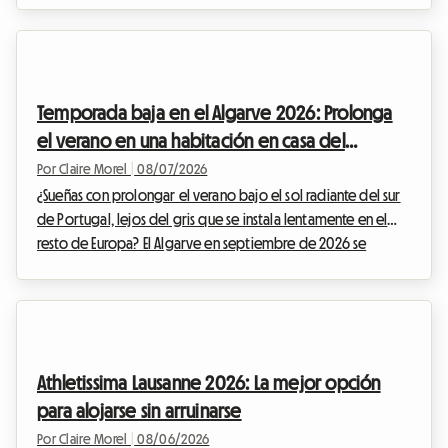
entusiasmo que despierta este festival imprescindible,
encontrar un alojamiento asequible a menudo parece una
misión imposible. Los hoteles cuelgan el cartel de completo
con meses de antelación y los precios se disparan, haciendo
Temporada baja en el Algarve 2026: Prolonga
que la organización de su estancia sea especialmente estr...
el verano en una habitación en casa del
anfitrión para evitar la subida de precios
Por Claire Morel
|
08/07/2026
¿Sueñas con prolongar el verano bajo el sol radiante del sur
de Portugal, lejos del gris que se instala lentamente en el
resto de Europa? El Algarve en septiembre de 2026 se
presenta como una opción inmejorable. Con sus acantilados
dorados, sus aguas cristalinas y su clima excepcionalmente
suave, esta región sigue atrayendo a viajeros en busca de
una escapada. En Roomlala, sabemos lo mágica que es esta
época del año para descubrir el litoral portugués. Sin
Athletissima Lausanne 2026: La mejor opción
embargo, a menudo surge un obstáculo im...
para alojarse sin arruinarse
Por Claire Morel
|
08/06/2026