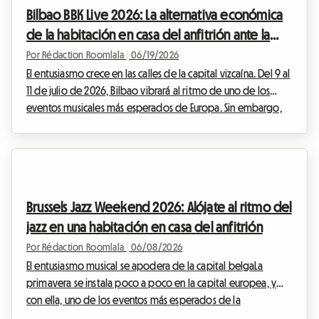
julio de 2026. Esta modificación del calendario requiere una
Bilbao BBK Live 2026: La alternativa económica
planificación aún mayor por parte de los esp...
de la habitación en casa del anfitrión ante la
llegada masiva de asistentes al festival
Por Rédaction Roomlala
|
06/19/2026
El entusiasmo crece en las calles de la capital vizcaína. Del 9 al
11 de julio de 2026, Bilbao vibrará al ritmo de uno de los
eventos musicales más esperados de Europa. Sin embargo,
un gran evento conlleva inevitablemente un desafío logístico
para encontrar alojamiento. Encontrar una estancia asequible
suele ser toda una odisea, con hoteles llenos meses antes y
precios por las nubes. En Roomlala, creemos firmemente que
existe una solución práctica, humana y económica: alquilar
Brussels Jazz Weekend 2026: Alójate al ritmo del
una habitación en ...
jazz en una habitación en casa del anfitrión
Por Rédaction Roomlala
|
06/08/2026
El entusiasmo musical se apodera de la capital belgaLa
primavera se instala poco a poco en la capital europea, y
con ella, uno de los eventos más esperados de la
temporada: el Lotto Brussels Jazz Weekend. Ante el