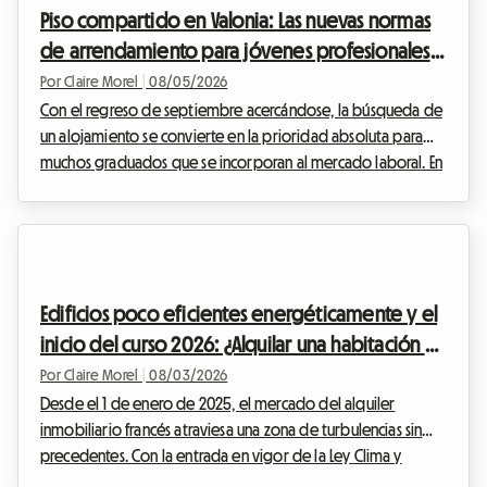
Piso compartido en Valonia: Las nuevas normas
presupuesto cuando se busca instalarse, ya sea para...
de arrendamiento para jóvenes profesionales
en 2026
Por Claire Morel
|
08/05/2026
Con el regreso de septiembre acercándose, la búsqueda de
un alojamiento se convierte en la prioridad absoluta para
muchos graduados que se incorporan al mercado laboral. En
Bélgica, y más concretamente en el sur del país, el mercado
inmobiliario se está adaptando a estos nuevos estilos de
vida. El contrato de alquiler de piso compartido en Valonia
2026 está en el centro de todas las conversaciones, ya que
redefine las relaciones entre los anfitriones y los inquilinos. En
Edificios poco eficientes energéticamente y el
Roomlala, sabemos que vi...
inicio del curso 2026: ¿Alquilar una habitación en
casa, la solución legal para los anfitriones?
Por Claire Morel
|
08/03/2026
Desde el 1 de enero de 2025, el mercado del alquiler
inmobiliario francés atraviesa una zona de turbulencias sin
precedentes. Con la entrada en vigor de la Ley Clima y
Resiliencia, el alquiler de casas enteras clasificadas como G