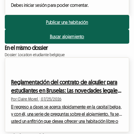
Debes iniciar sesión para poder comentar.
Publicar una habitación
Buscar alojamiento
En el mismo dossier
Dossier: Location etudiante belgique
Reglamentación del contrato de alquiler para
estudiantes en Bruselas: Las novedades legales
que debes conocer para el inicio del curso
Por Claire Morel
|
07/25/2026
2026
El regreso a clases se acerca rápidamente en la capital belga,
y con él, una serie de preguntas sobre el alojamiento. Ya sea
usted un anfitrión que desea ofrecer una habitación libre o
un futuro inquilino en busca de su nido de estudio, es crucial