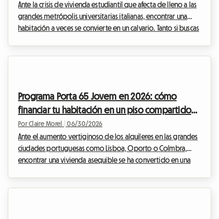
Ante la crisis de vivienda estudiantil que afecta de lleno a las
grandes metrópolis universitarias italianas, encontrar una
habitación a veces se convierte en un calvario. Tanto si buscas
piso compartido en Milán, Roma o Bolonia, el inicio del
curso 2026 trae consigo una serie de novedades legislativas.
El gobierno italiano ha ajustado el marco legal para
responder a la escasez de camas y fomentar el alquiler. En
Roomlala, hemos analizado para usted los detalles del
Programa Porta 65 Jovem en 2026: cómo
contrato de estudiante en Ita...
financiar tu habitación en un piso compartido
en Portugal
Por Claire Morel
|
06/30/2026
Ante el aumento vertiginoso de los alquileres en las grandes
ciudades portuguesas como Lisboa, Oporto o Coímbra,
encontrar una vivienda asequible se ha convertido en una
auténtica odisea para los jóvenes. Afortunadamente, el
gobierno portugués propone soluciones concretas para
aliviar esta carga financiera. Entre ellas, el programa Porta 65
Jovem 2026 destaca como un salvavidas fundamental. En
Roomlala, sabemos lo crucial que es la cuestión del