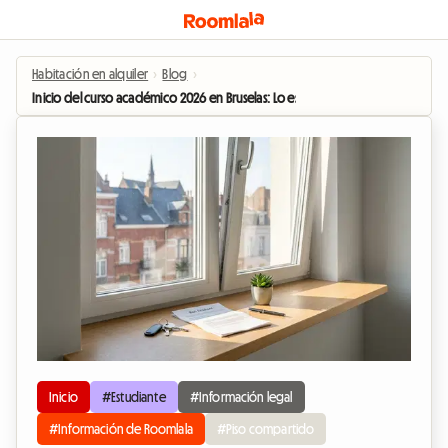
Habitación en alquiler
›
Blog
›
Inicio del curso académico 2026 en Bruselas: Lo esencial que debes saber sobr
Inicio
#Estudiante
#Información legal
#Información de Roomlala
#Piso compartido