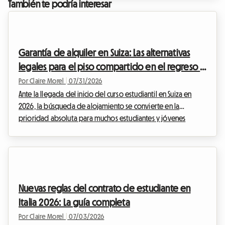
dominar los aspectos del contrato de alquiler para
También te podría interesar
estudiantes en Bruselas 2026. En Roomlala, sabemos que la
legislación inmobiliaria a veces puede parecer compleja e
intimidante. Es por eso que hemos descifrado para usted
todas las normas vigentes par...
Garantía de alquiler en Suiza: Las alternativas
legales para el piso compartido en el regreso a
clases de 2026
Por Claire Morel
|
07/31/2026
Ante la llegada del inicio del curso estudiantil en Suiza en
2026, la búsqueda de alojamiento se convierte en la
prioridad absoluta para muchos estudiantes y jóvenes
profesionales. En Roomlala, sabemos lo estresante que
puede ser este periodo, especialmente cuando se trata de
ajustar el presupuesto. Uno de los mayores obstáculos
financieros sigue siendo la famosa garantía de alquiler suiza,
a menudo exigida por los anfitriones o las agencias
Nuevas reglas del contrato de estudiante en
inmobiliarias antes de entregar las llaves. Tener que ...
Italia 2026: La guía completa
Por Claire Morel
|
07/03/2026