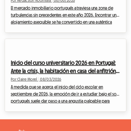
inmobiliaria en 2026
Por Rédaction Roomlala
|
06/06/2026
El mercado inmobiliario portugués atraviesa una zona de
turbulencias sin precedentes en este año 2026. Encontrar un
alojamiento asequible se ha convertido en una auténtica
carrera de obstáculos, especialmente para la población
estudiantil y los jóvenes trabajadores. En Roomlala,
observamos a diario las dificultades que encuentra nuestra
comunidad para encontrar vivienda en las grandes
metrópolis lusitanas. Ante una inflación galopante y una
Inicio del curso universitario 2026 en Portugal:
escasez estructural de viviendas, el piso compartido y ...
Ante la crisis, la habitación en casa del anfitrión
se impone
Por Claire Morel
|
08/03/2026
A medida que se acerca el inicio del ciclo escolar en
septiembre de 2026, la emoción de ir a estudiar bajo el sol
portugués suele dar paso a una angustia palpable para
muchas familias. El alojamiento para estudiantes en Portugal
en 2026 se ha convertido en un auténtico quebradero de
cabeza. Entre la tranquilidad de Lisboa y el dinamismo de
Oporto, el país atrae cada vez a más jóvenes, pero las