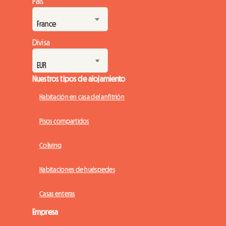
País
infraestructuras tienen dificultades para seguir el ritmo. En
Roomlala, acompañamos cada año a miles de...
Divisa
Nuestros tipos de alojamiento
Habitación en casa del anfitrión
Pisos compartidos
Coliving
Habitaciones de huéspedes
Casas enteras
Empresa