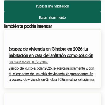
Publicar una habitación
Buscar alojamiento
También te podría interesar
Escasez de vivienda en Ginebra en 2026: La
habitación en casa del anfitrión como solución
Por Claire Morel
|
07/25/2026
El inicio del curso escolar 2026 se acerca rápidamente y, con
él, el espectro de una crisis de vivienda sin precedentes. Ante
la escasez de vivienda en Ginebra 2026, muchos estudiantes,
jóvenes profesionales y expatriados se encuentran en un
callejón sin salida angustiante. Encontrar un techo en el eje
del lago Lemán se ha convertido en un auténtico calvario,
donde los anuncios desaparecen en cuestión de minutos y