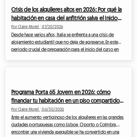
los expedientes de solicitud se amontonan por cientos en las
Crisis de los alquileres altos en 2026: Por qué la
oficinas de las agenc...
habitación en casa del anfitrión salva el inicio
del curso escolar de los estudiantes italianos
Por Claire Morel
|
07/20/2026
Desde hace varios años, Italia se enfrenta a una crisis de
alojamiento estudiantil que no deja de agravarse. En este
periodo crucial de preparación para el inicio del curso en
septiembre de 2026, el movimiento de protesta estudiantil,
tristemente famoso bajo el nombre de 'caro affitti 2026'
(alquileres caros 2026), resuena con más fuerza que nunca en
las grandes metrópolis universitarias del país. Las tiendas de
campaña plantadas frente a las prestigiosas universidades de
Programa Porta 65 Jovem en 2026: cómo
Milán, Roma o Bolonia y...
financiar tu habitación en un piso compartido
en Portugal
Por Claire Morel
|
06/30/2026
Ante el aumento vertiginoso de los alquileres en las grandes
ciudades portuguesas como Lisboa, Oporto o Coímbra,
encontrar una vivienda asequible se ha convertido en una