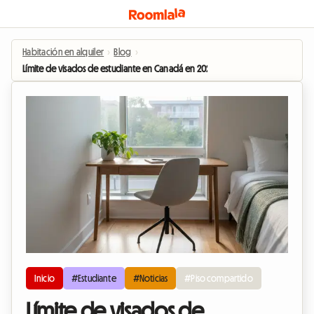
Habitación en alquiler
›
Blog
›
Límite de visados de estudiante en Canadá en 2026: ¿Qué impacto tendrá e
Inicio
#Estudiante
#Noticias
#Piso compartido
Límite de visados de