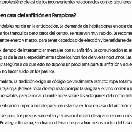
e, protegiéndole así de los inconvenientes relacionados con los alquileres 
en casa del anfitrión en Pamplona?
lvidables reside en la anticipación. La demanda de habitaciones en casa d
arrios tranquilos pero cerca del centro, se reservan muy rápido. Le reco
entre enero y marzo, para tener capacidad de elección y beneficiarse de l
l tiempo de intercambiar mensajes con su anfitrión. La comunicación es es
glas de la casa, especialmente sobre los horarios de vuelta nocturnos. Las 
; asegúrese de que esto no supone un problema para su anfitrión y acu
no hacer ruido en los pasillos.
aleta. La tradición exige un código de vestimenta estricto: ropa totalm
faja roja. ¡Prevea ropa de repuesto porque la sangría y el vino corren a r
nsables para caminar durante horas sobre los adoquines del centro histór
 verificación imprescindible para una estancia exitosa en casa del anfitrión
de junio, los precios aumentan y la disponibilidad desaparece como niev
Privilegie Iturrama, San Juan o el Ensanche para huir de los ruidos del Casc