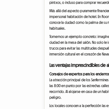
pintxos, o incluso para comprar recuerd
Más allá del aspecto puramente financi
impersonal habitación de hotel. En Room
conoce la ciudad como la palma de su m
habituales.
Tomemos un ejemplo concreto: imagínese
ciudad en la mesa del salón. No solo le 
trucos para evitar las multitudes despu
inmersión cultural en el corazón de Nava
Las ventajas imprescindibles de al
Consejos de expertos para los encierros
La atracción principal de los Sanfermine
las 8:00 en punto por las estrechas call
recorrido. Al alojarse en casa de un hab
peligro.
Los locales conocen a la perfección las 