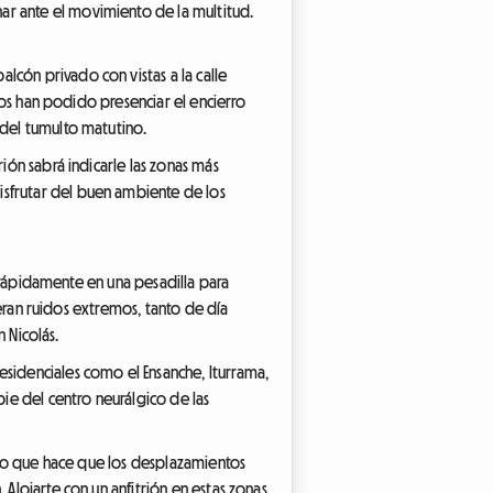
ar ante el movimiento de la multitud.
lcón privado con vistas a la calle
eros han podido presenciar el encierro
 del tumulto matutino.
ión sabrá indicarle las zonas más
isfrutar del buen ambiente de los
se rápidamente en una pesadilla para
eneran ruidos extremos, tanto de día
n Nicolás.
esidenciales como el Ensanche, Iturrama,
pie del centro neurálgico de las
, lo que hace que los desplazamientos
 Alojarte con un anfitrión en estas zonas