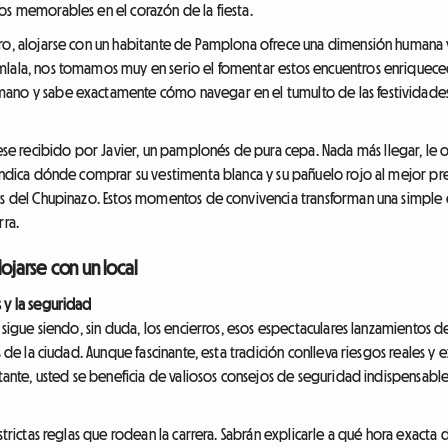
os memorables en el corazón de la fiesta.
ero, alojarse con un habitante de Pamplona ofrece una dimensión humana 
lala, nos tomamos muy en serio el fomentar estos encuentros enriquecedor
ano y sabe exactamente cómo navegar en el tumulto de las festividades 
 recibido por Javier, un pamplonés de pura cepa. Nada más llegar, le o
indica dónde comprar su vestimenta blanca y su pañuelo rojo al mejor prec
és del Chupinazo. Estos momentos de convivencia transforman una simple e
rra.
ojarse con un local
 y la seguridad
s sigue siendo, sin duda, los encierros, esos espectaculares lanzamientos
es de la ciudad. Aunque fascinante, esta tradición conlleva riesgos reales 
itante, usted se beneficia de valiosos consejos de seguridad indispensables
estrictas reglas que rodean la carrera. Sabrán explicarle a qué hora exacta