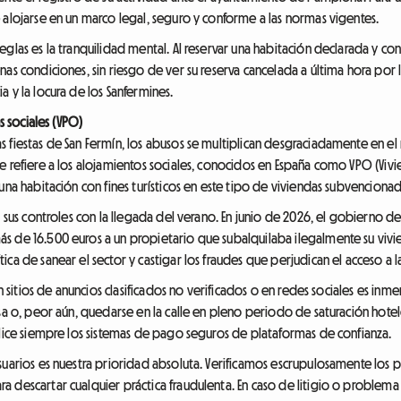
 alojarse en un marco legal, seguro y conforme a las normas vigentes.
eglas es la tranquilidad mental. Al reservar una habitación declarada y c
as condiciones, sin riesgo de ver su reserva cancelada a última hora por 
 y la locura de los Sanfermines.
s sociales (VPO)
 fiestas de San Fermín, los abusos se multiplican desgraciadamente en e
 refiere a los alojamientos sociales, conocidos en España como VPO (Vivien
una habitación con fines turísticos en este tipo de viviendas subvencionad
o sus controles con la llegada del verano. En junio de 2026, el gobierno 
 de 16.500 euros a un propietario que subalquilaba ilegalmente su viviend
ca de sanear el sector y castigar los fraudes que perjudican el acceso a la
en sitios de anuncios clasificados no verificados o en redes sociales es in
asa o, peor aún, quedarse en la calle en pleno periodo de saturación hote
ilice siempre los sistemas de pago seguros de plataformas de confianza.
uarios es nuestra prioridad absoluta. Verificamos escrupulosamente los per
 descartar cualquier práctica fraudulenta. En caso de litigio o problema