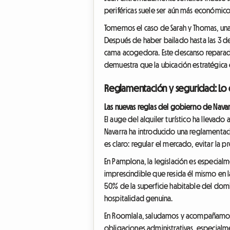
periféricas suele ser aún más económico 
Tomemos el caso de Sarah y Thomas, una 
Después de haber bailado hasta las 3 de
cama acogedora. Este descanso reparador l
demuestra que la ubicación estratégica e
Reglamentación y seguridad: Lo
Las nuevas reglas del gobierno de Navar
El auge del alquiler turístico ha lleva
Navarra ha introducido una reglamentaci
es claro: regular el mercado, evitar la p
En Pamplona, la legislación es especialm
imprescindible que resida él mismo en l
50% de la superficie habitable del domic
hospitalidad genuina.
En Roomlala, saludamos y acompañamos e
obligaciones administrativas, especialme