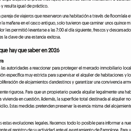
y resulta igual de práctico.
pareja de viajeros que reservaron una habitación a través de Roomlala e
 la mañana en el casco antiguo, solo tuvieron que caminar unos quince min
es permitió levantarse a las 7:00 al día siguiente, frescos y descansados, 
s la clave de una estancia exitosa.
 que hay que saber en 2026
ra
do a las autoridades a reaccionar para proteger el mercado inmobiliario l
ón específica muy estricta para supervisar el alquiler de habitaciones y l
roliferación de alojamientos clandestinos y garantizar una convivencia armo
ente rigurosa. Para que un propietario pueda alquilar legalmente una habit
a vivienda en cuestión. Además, la superficie total destinada al alquiler
ilio. Estas medidas pretenden preservar la esencia misma del alojamiento 
stas evoluciones legales. Hacemos todo lo posible para informar a nues
nte el registro de su actividad ante el ayuntamiento de Pamplona. Para uste