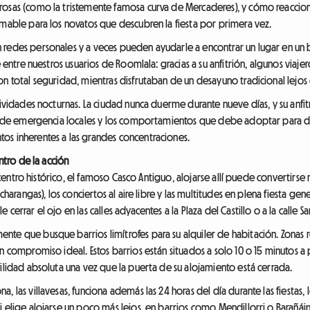
rosas (como la tristemente famosa curva de Mercaderes), y cómo reaccion
imable para los novatos que descubren la fiesta por primera vez.
redes personales y a veces pueden ayudarle a encontrar un lugar en un ba
e entre nuestros usuarios de Roomlala: gracias a su anfitrión, algunos viaj
on total seguridad, mientras disfrutaban de un desayuno tradicional lejos
tividades nocturnas. La ciudad nunca duerme durante nueve días, y su anfitr
ros de emergencia locales y los comportamientos que debe adoptar para d
os inherentes a las grandes concentraciones.
entro de la acción
el centro histórico, el famoso Casco Antiguo, alojarse allí puede convertir
(charangas), los conciertos al aire libre y las multitudes en plena fiesta g
errar el ojo en las calles adyacentes a la Plaza del Castillo o a la calle Sa
te que busque barrios limítrofes para su alquiler de habitación. Zonas r
n compromiso ideal. Estos barrios están situados a solo 10 o 15 minutos a 
ilidad absoluta una vez que la puerta de su alojamiento está cerrada.
, las villavesas, funciona además las 24 horas del día durante las fiestas
 elige alojarse un poco más lejos, en barrios como Mendillorri o Barañáin.