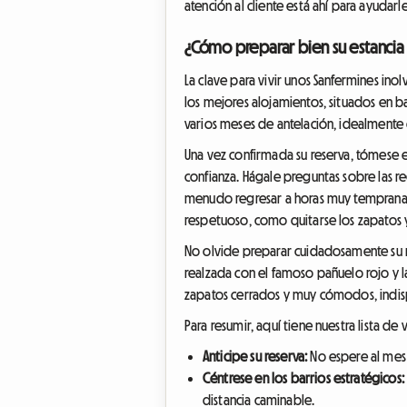
atención al cliente está ahí para ayudarl
¿Cómo preparar bien su estancia 
La clave para vivir unos Sanfermines ino
los mejores alojamientos, situados en b
varios meses de antelación, idealmente 
Una vez confirmada su reserva, tómese e
confianza. Hágale preguntas sobre las re
menudo regresar a horas muy tempranas
respetuoso, como quitarse los zapatos y 
No olvide preparar cuidadosamente su m
realzada con el famoso pañuelo rojo y la 
zapatos cerrados y muy cómodos, indispe
Para resumir, aquí tiene nuestra lista de
Anticipe su reserva:
No espere al mes 
Céntrese en los barrios estratégicos:
distancia caminable.