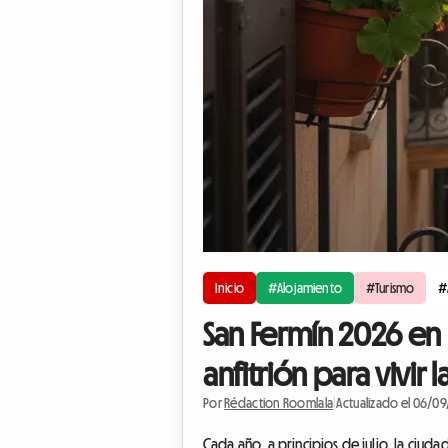
Inicio
#Alojamiento
#Turismo
#
San Fermín 2026 en 
anfitrión para vivir l
Por
Rédaction Roomlala
|
Actualizado el 06/0
Cada año, a principios de julio, la ciuda