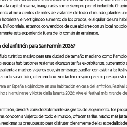
rar a la capital navarra, inauguradas como siempre por el ineludible Chup
vento atrae a cientos de miles de visitantes de todo el mundo, plantea un
n hotelera y el vertiginoso aumento de los precios, el alquiler de una hab
. En Roomlala, estamos convencidos de que alojarse con un local no solo
namente esta experiencia fuera de lo común sin arruinarse.
a del anfitrión para San Fermín 2026?
un flujo turístico masivo para una ciudad de tamaño mediano como Pamplo
as escasas habitaciones restantes alcanzan tarifas exorbitantes, superando
esalienta a muchos viajeros que, sin embargo, sueñan con asistir a las fest
bra todo su sentido, ofreciendo un verdadero respiro para su presupuesto 
rrera en España alojándote en una habitación en casa del anfitrión
,
Festival
ino sin arruinarse
y
Notte della Taranta 2026: vive el festival más grande d
 anfitrión, dividirá considerablemente sus gastos de alojamiento. Los prop
ras conocen a viajeros de todo el mundo, ofrecen tarifas mucho más justas
irá reasignar su presupuesto para disfrutar plenamente de las especialidade