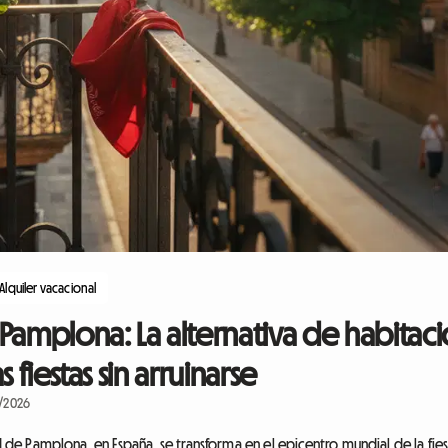
Alquiler vacacional
Pamplona: La alternativa de habitaci
as fiestas sin arruinarse
9/2026
d de Pamplona, en España, se transforma en el epicentro mundial de la fiesta