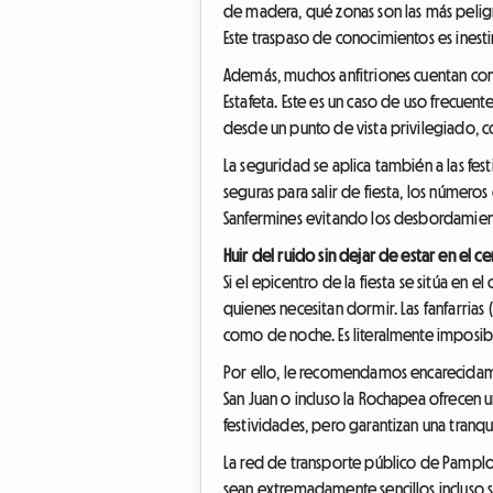
de madera, qué zonas son las más pelig
Este traspaso de conocimientos es inest
Además, muchos anfitriones cuentan con 
Estafeta. Este es un caso de uso frecuent
desde un punto de vista privilegiado, c
La seguridad se aplica también a las fes
seguras para salir de fiesta, los núme
Sanfermines evitando los desbordamient
Huir del ruido sin dejar de estar en el c
Si el epicentro de la fiesta se sitúa en 
quienes necesitan dormir. Las fanfarrias 
como de noche. Es literalmente imposible c
Por ello, le recomendamos encarecidamen
San Juan o incluso la Rochapea ofrecen u
festividades, pero garantizan una tranqu
La red de transporte público de Pamplona
sean extremadamente sencillos incluso si