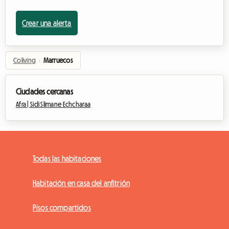
Crear una alerta
Coliving
›
Marruecos
Ciudades cercanas
Afra |
Sidi Slimane Echcharaa
Todas las habitaciones
Habitación en casa del anfitrión
Pisos compartidos