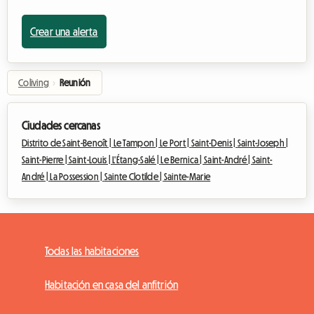
Crear una alerta
Coliving
›
Reunión
Ciudades cercanas
Distrito de Saint-Benoît |
Le Tampon |
Le Port |
Saint-Denis |
Saint-Joseph |
Saint-Pierre |
Saint-Louis |
L'Étang-Salé |
Le Bernica |
Saint-André |
Saint-
André |
La Possession |
Sainte Clotilde |
Sainte-Marie
Todas las habitaciones
Habitación en casa del anfitrión