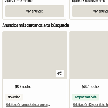
2 pers. | 1 mes mínimo
5 pers. | 3 noches mínimo
Ver anuncio
Ver anunc
Anuncios más cercanos a tu búsqueda
7
$18 / noche
$43 / noche
Novedad
Respuesta rápida
Habitación amueblada en casa compartida, incluye gastos