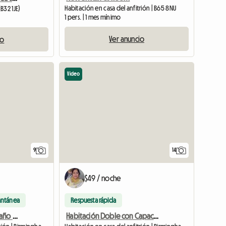
Habitación en casa del anfitrión | B65 8NU
B32 1JE)
1 pers. | 1 mes mínimo
Ver anuncio
io
Video
9
14
$49 / noche
antánea
Respuesta rápida
Habitación doble con baño privado
Habitación Doble con Capacidad para 4 Adultos Compartiendo