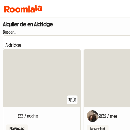
Alquiler de en Aldridge
Buscar...
3
$22 / noche
$832 / mes
Novedad
Novedad