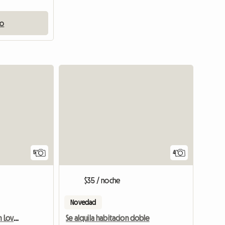
io
5
4
$35 / noche
Novedad
Habitación Disponible En Lovely Home
Se alquila habitacion doble