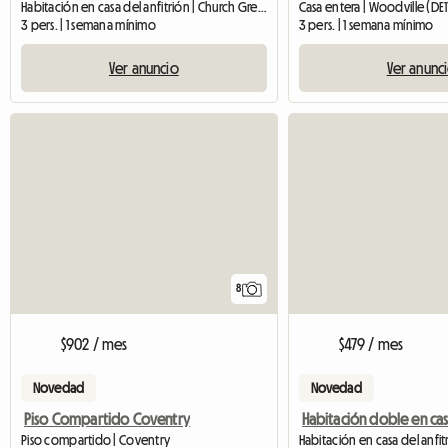
Habitación en casa del anfitrión | Church Gresley
Casa entera | Woodville (DE1
3 pers. | 1 semana mínimo
3 pers. | 1 semana mínimo
Ver anuncio
Ver anunc
8
$902 / mes
$479 / mes
Novedad
Novedad
Piso Compartido Coventry
Piso compartido | Coventry
Habitación en casa del anfit