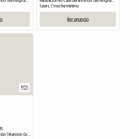
Habitación en casa del anfitrión | Birmingham (B11 3LE) | 100 M2
Habitación en casa del anfitrión | Birmingham (B11 3LE) | 120 M2
1 pers. | 1 noche mínimo
io
Ver anuncio
7
os
Habitación en casa del anfitrión | Marston Green (B37 7AL)