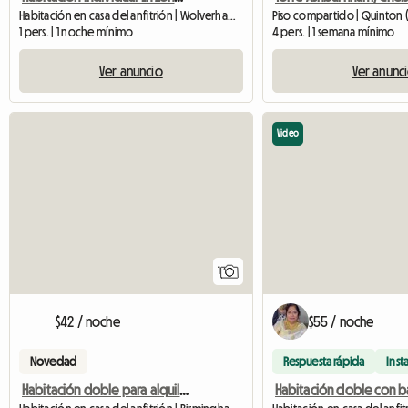
Habitación en casa del anfitrión | Wolverhampton (WV8 1YB)
Piso compartido | Quinton (
1 pers. | 1 noche mínimo
4 pers. | 1 semana mínimo
Ver anuncio
Ver anunc
Video
Ver anuncio
1
$42 / noche
$55 / noche
Novedad
Respuesta rápida
Inst
Habitación doble para alquilar/corta o larga temporada