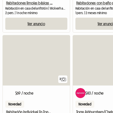
Habitaciones limpias básicas para alquilar
Habitación en casa del anfitrión | Wolverhampton
Habitación en casa del anfi
2 pers. | 1 noche mínimo
1 pers. | 2 meses mínimo
Ver anuncio
Ver anunc
3
$69 / noche
$40 / noche
Novedad
Novedad
Habitación Individual En Zona Tranquila