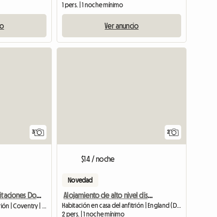
1 pers. | 1 noche mínimo
io
Ver anuncio
3
2
$14 / noche
Novedad
Alojamiento de alto nivel disponible
Alquiler De Habitaciones Dobles Y Sencillas
Habitación en casa del anfitrión | England (DE24 3LR)
Habitación en casa del anfitrión | Coventry | 27 SQFT
2 pers. | 1 noche mínimo