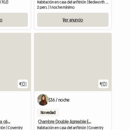
1 7GZ)
Habitación en casa del anfitrión | Bedworth | 1 M2
2 pers. | 1 noche mínimo
io
Ver anuncio
4
8
$36 / noche
Novedad
Habitación doble en casa céntrica
Chambre Double Agreable Et Moderne - 20 Min Du Centre
rión | Coventry
Habitación en casa del anfitrión | Coventry