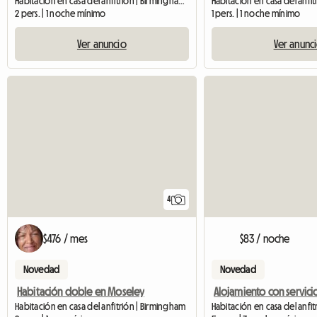
Habitación en casa del anfitrión | Birmingham (B25 8HR)
2 pers. | 1 noche mínimo
1 pers. | 1 noche mínimo
Ver anuncio
Ver anunc
4
$476 / mes
$83 / noche
Novedad
Novedad
Habitación doble en Moseley
Alojamiento con servici
Habitación en casa del anfitrión | Birmingham