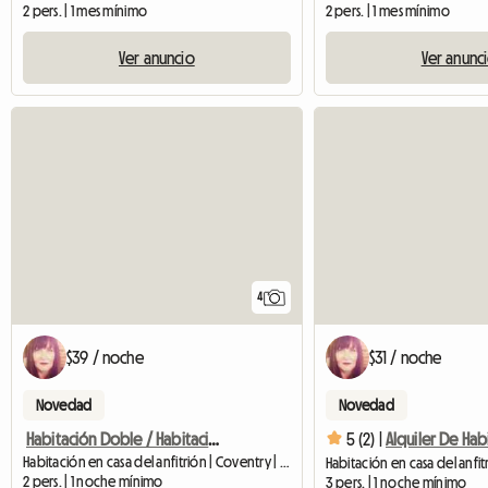
2 pers. | 1 mes mínimo
2 pers. | 1 mes mínimo
Ver anuncio
Ver anunc
4
$39 / noche
$31 / noche
Novedad
Novedad
Habitación Doble / Habitación Individual
5 (2) |
Habitación en casa del anfitrión | Coventry | 36 SQFT
2 pers. | 1 noche mínimo
3 pers. | 1 noche mínimo