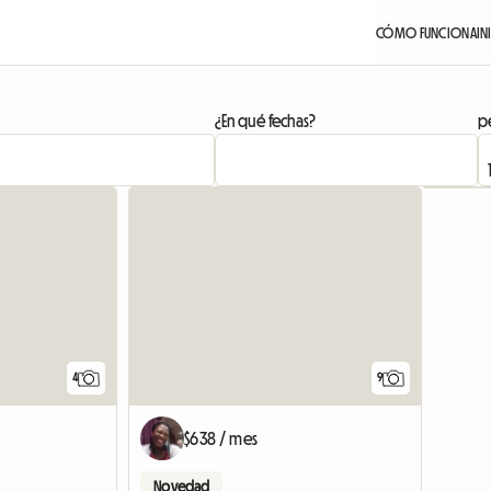
CÓMO FUNCIONA
IN
¿En qué fechas?
pe
Ver anuncio
4
9
$638 / mes
Novedad