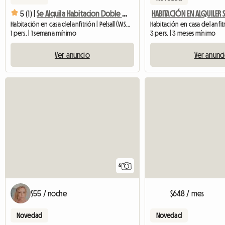
5 (1) |
Se Alquila Habitacion Doble Y Habitacion Sencilla
Habitación en casa del anfitrión | Pelsall (WS3 5EZ)
3 pers. | 3 meses mínimo
1 pers. | 1 semana mínimo
Ver anunc
Ver anuncio
6
$55 / noche
$648 / mes
Novedad
Novedad