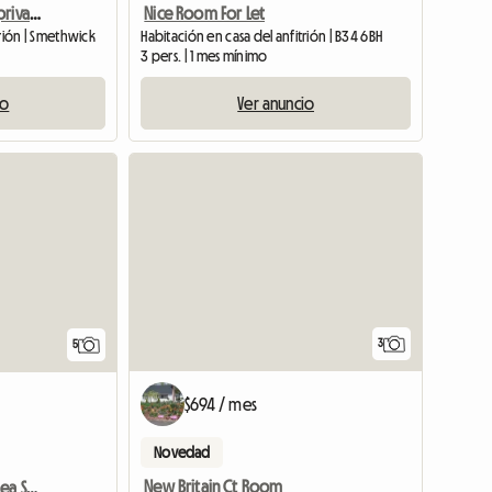
Habitaciones con baño privado completamente amuebladas y decoradas cerca de Birmingham
Nice Room For Let
trión | Smethwick
Habitación en casa del anfitrión | B34 6BH
3 pers. | 1 mes mínimo
io
Ver anuncio
Ver anuncio
3
5
$694 / mes
Novedad
New Britain Ct Room
Torre Ashburnham/Chelsea SW10