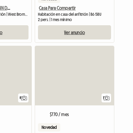
HABITACIÓN EN ALQUILER SIN DEPOSITO TODOS LOS GASTOS INCLUIDOS
Casa Para Compartir
Habitación en casa del anfitrión | West Bromwich (B71 1QZ) | 12 M2
Habitación en casa del anfitrión | B6 5BU
2 pers. | 1 mes mínimo
io
Ver anuncio
Ver anun
8
1
$770 / mes
Novedad