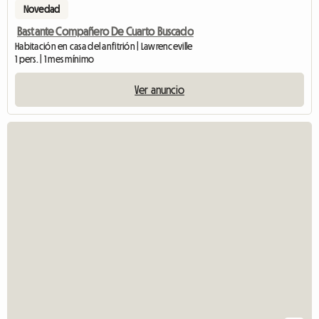
Novedad
Bastante Compañero De Cuarto Buscado
Habitación en casa del anfitrión | Lawrenceville
1 pers. | 1 mes mínimo
Ver anuncio
V