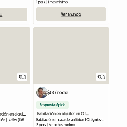
1 pers. | 1 mes mínimo
Ver anuncio
io
5
6
$48 / noche
Respuesta rápida
Habitación en alquiler en Ottignies Lln
Cómoda habitación en alquiler en el distrito universitario de Ixelles
Habitación en casa del anfitrión | Ottignies-Louvain-la-Neuve (1341) | 20 M2
Habitación en casa del anfitrión | Ixelles (1050) | 30 M2
2 pers. | 6 noches mínimo