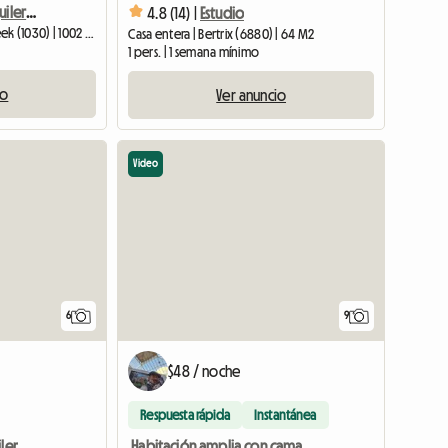
Habitación verde en alquiler en una casa en Bruselas
4.8 (14) |
Estudio
Piso compartido | Schaerbeek (1030) | 1002 M2
Casa entera | Bertrix (6880) | 64 M2
1 pers. | 1 semana mínimo
io
Ver anuncio
Video
6
9
$48 / noche
Respuesta rápida
Instantánea
Habitación amplia con cama doble y escritorio
iler