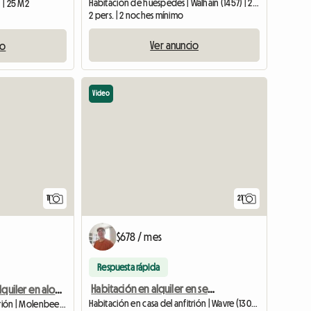
Habitación de huéspedes | Walhain (1457) | 26 M2
) | 25 M2
2 pers. | 2 noches mínimo
Ver anuncio
io
Video
11
21
$678 / mes
Respuesta rápida
Habitación en alquiler en segundo piso de casa.
Habitación en alquiler en alojamiento compartido (1)
Habitación en casa del anfitrión | Wavre (1301) | 20 M2
Habitación en casa del anfitrión | Molenbeek-Saint-Jean (1080) | 18 M2