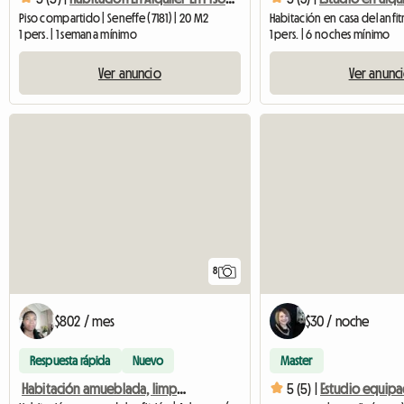
Piso compartido | Seneffe (7181) | 20 M2
1 pers. | 1 semana mínimo
1 pers. | 6 noches mínimo
Ver anuncio
Ver anunc
8
$802 / mes
$30 / noche
Respuesta rápida
Nuevo
Master
Habitación amueblada, limpia y tranquila - Athus - a 10 min de la estación de Rodange
5 (5) |