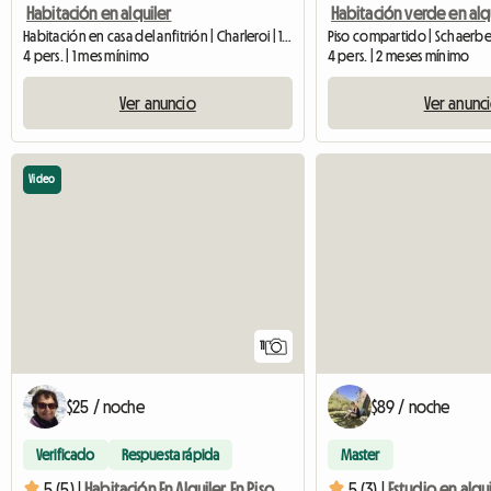
Habitación en alquiler
Habitación en casa del anfitrión | Charleroi | 18 M2
4 pers. | 1 mes mínimo
4 pers. | 2 meses mínimo
Ver anuncio
Ver anunc
Video
11
$25 / noche
$89 / noche
Verificado
Respuesta rápida
Master
5 (5) |
Habitación En Alquiler En Piso Compartido Con Baño Privado
5 (3) |
Estudio en alqu