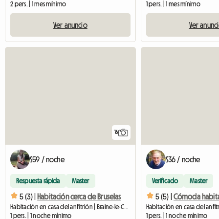
2 pers. | 1 mes mínimo
1 pers. | 1 mes mínimo
Ver anuncio
Ver anunc
16
$59 / noche
$36 / noche
Respuesta rápida
Master
Verificado
Master
5 (3) |
Habitación cerca de Bruselas
5 (5) |
Habitación en casa del anfitrión | Braine-le-Comte | 12 M2
1 pers. | 1 noche mínimo
1 pers. | 1 noche mínimo