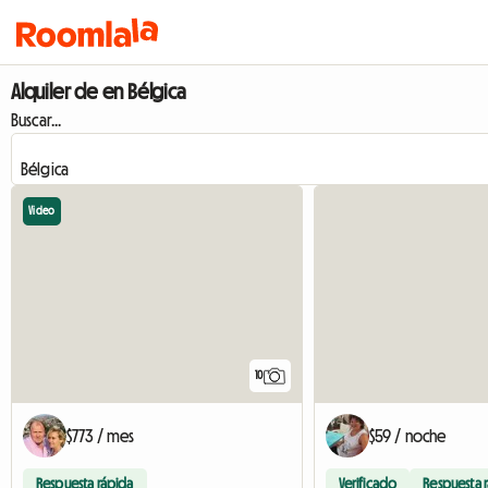
Alquiler de en Bélgica
Buscar...
Video
10
$773 / mes
$59 / noche
Respuesta rápida
Verificado
Respuesta 