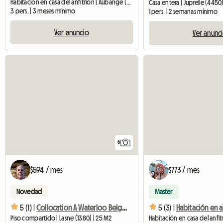
Habitación en casa del anfitrión | Aubange (6791) | 12 M2
Casa entera | Juprelle (4450
3 pers. | 3 meses mínimo
1 pers. | 2 semanas mínimo
Ver anuncio
Ver anunc
6
$594 / mes
$773 / mes
Novedad
Master
5 (1) |
Collocation A Waterloo Belgique
5 (3) |
Piso compartido | Lasne (1380) | 25 M2