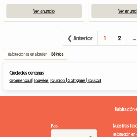
Ver anuncio
Ver anunc
❮ Anterior
1
2
…
Habitaciones en alquiler
›
Bélgica
Ciudades cercanas
Groenendaal |
Louvière |
Fourcroix |
Gottignies |
Boussoit
Habitación e
País
Nuestros tip
Habitación en 