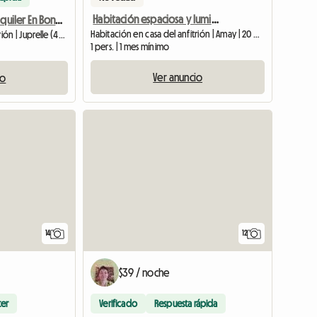
Habitación espaciosa y luminosa en una casa tranquila
Habitación En Alquiler En Bonita Finca
Habitación en casa del anfitrión | Amay | 20 M2
Habitación en casa del anfitrión | Juprelle (4453) | 12 M2
1 pers. | 1 mes mínimo
Ver anuncio
io
14
12
$39 / noche
ter
Verificado
Respuesta rápida