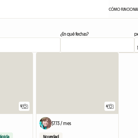
CÓMO FUNCIONA
¿En qué fechas?
pe
5
6
$773 / mes
rápida
Novedad