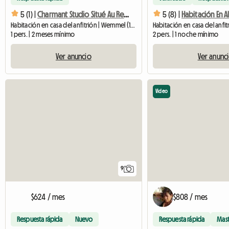
5 (1) |
Charmant Studio Situé Au Rez De Chaussée
5 (8) |
Habitación en casa del anfitrión | Wemmel (1780) | 25 M2
1 pers. | 2 meses mínimo
2 pers. | 1 noche mínimo
Ver anuncio
Ver anunc
Video
9
$624 / mes
$808 / mes
Respuesta rápida
Nuevo
Respuesta rápida
Mas