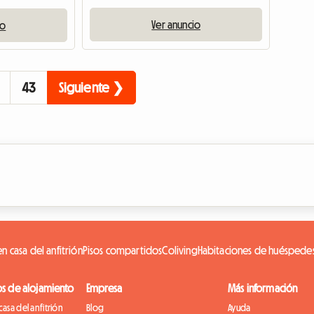
Ver anuncio
io
43
Siguiente ❯
n casa del anfitrión
Pisos compartidos
Coliving
Habitaciones de huéspede
os de alojamiento
Empresa
Más información
casa del anfitrión
Blog
Ayuda