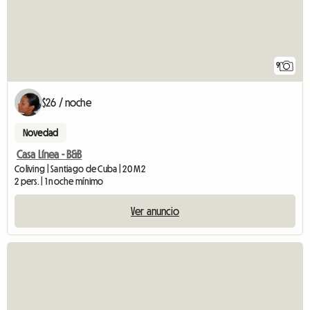
9
$26 / noche
Novedad
Casa Línea - B&B
Coliving | Santiago de Cuba | 20 M2
2 pers. | 1 noche mínimo
Ver anuncio