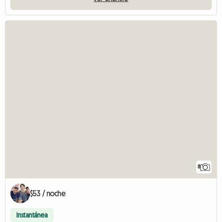
8
$53 / noche
Instantánea