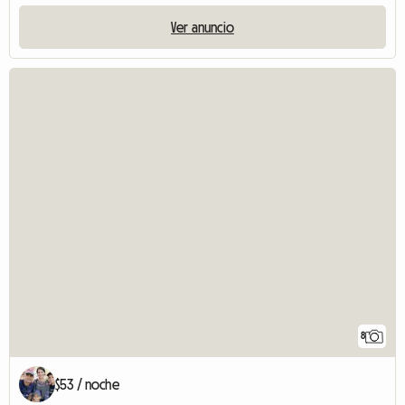
Ver anuncio
8
$53 / noche