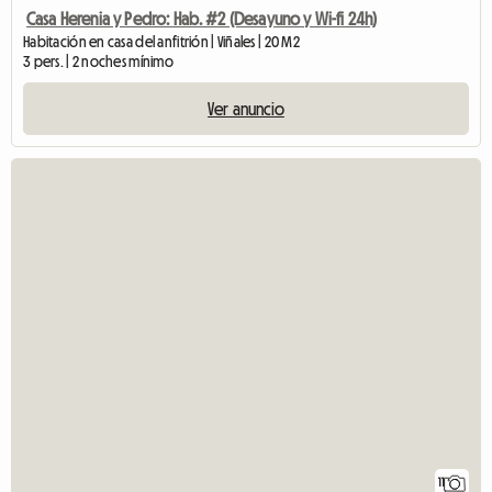
Casa Herenia y Pedro: Hab. #2 (Desayuno y Wi-fi 24h)
Habitación en casa del anfitrión | Viñales | 20 M2
3 pers. | 2 noches mínimo
Ver anuncio
11