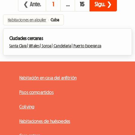
❮ Ante.
1
…
15
Sigu. ❯
Habitaciones en alquiler
›
Cuba
Ciudades cercanas
Santa Clara |
Viñales |
Soroa |
Candelaria |
Puerto Esperanza
Habitación en casa del anfitrión
Pisos compartidos
Coliving
Habitaciones de huéspedes