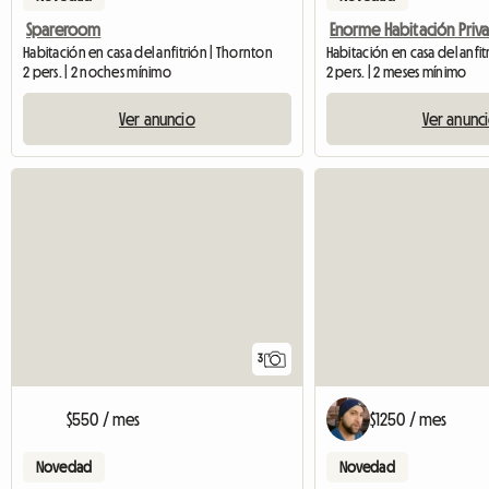
Spareroom
Habitación en casa del anfitrión | Thornton
2 pers. | 2 noches mínimo
2 pers. | 2 meses mínimo
Ver anuncio
Ver anunc
3
$550 / mes
$1250 / mes
Novedad
Novedad