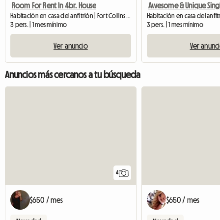
Room For Rent In 4br. House
Habitación en casa del anfitrión | Fort Collins (80526)
3 pers. | 1 mes mínimo
3 pers. | 1 mes mínimo
Ver anuncio
Ver anunc
Anuncios más cercanos a tu búsqueda
4
$650 / mes
$650 / mes