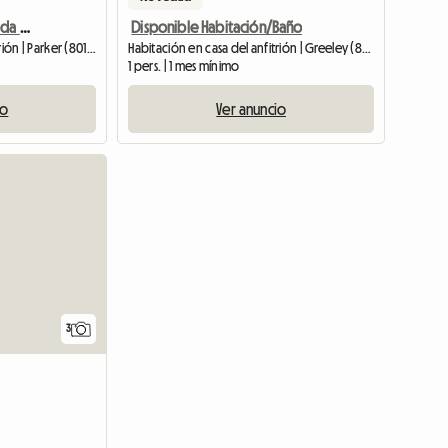
Enorme Habitación Privada + Baño En Una Casa De Campo
Disponible Habitación/Baño
Habitación en casa del anfitrión | Parker (80134)
Habitación en casa del anfitrión | Greeley (80634)
1 pers. | 1 mes mínimo
io
Ver anuncio
Ver anuncio
3