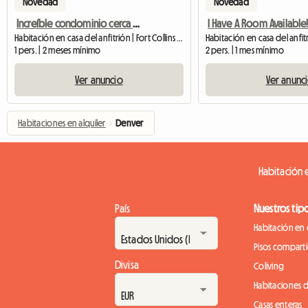
Novedad
Novedad
Increíble condominio cerca del casco antiguo
I Have A Room Available!
Habitación en casa del anfitrión | Fort Collins (80524)
1 pers. | 2 meses mínimo
2 pers. | 1 mes mínimo
Ver anuncio
Ver anunc
Habitaciones en alquiler
›
Denver
Habitación e
País
Nuestros tip
Habitación en 
Pisos compart
Divisa
Coliving
Habitaciones 
Casas enteras