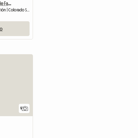
Awesome & Unique Single Family Home
Habitación en casa del anfitrión | Colorado Springs (80923)
io
5