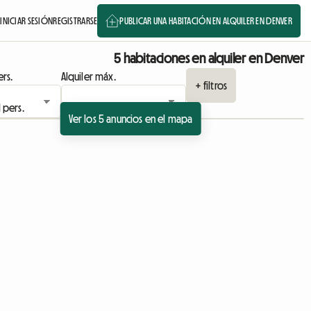
A
INICIAR SESIÓN
REGISTRARSE
PUBLICAR UNA HABITACIÓN EN ALQUILER EN DENVER
5 habitaciones en alquiler en Denver
rs.
Alquiler máx.
+ filtros
Ver los 5 anuncios en el mapa
cio
Ver anuncio