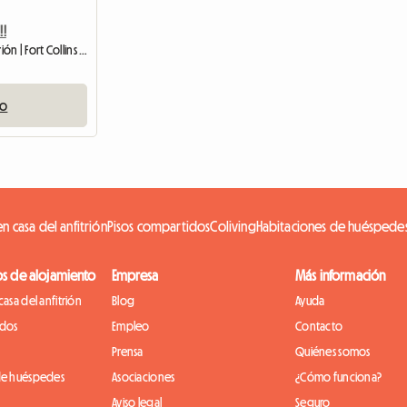
!!
Habitación en casa del anfitrión | Fort Collins (80521)
io
n casa del anfitrión
Pisos compartidos
Coliving
Habitaciones de huéspede
os de alojamiento
Empresa
Más información
casa del anfitrión
Blog
Ayuda
idos
Empleo
Contacto
Prensa
Quiénes somos
de huéspedes
Asociaciones
¿Cómo funciona?
Aviso legal
Seguro