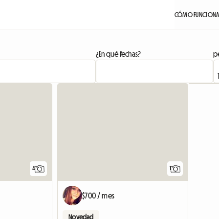
CÓMO FUNCION
¿En qué fechas?
pe
Ver anun
4
1
$700 / mes
Novedad