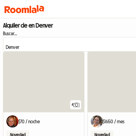
Alquiler de en Denver
Buscar...
4
$70 / noche
$1650 / mes
Novedad
Novedad