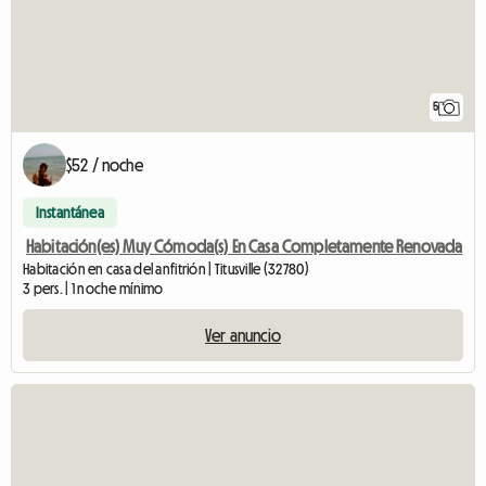
5
$52 / noche
Instantánea
Habitación(es) Muy Cómoda(s) En Casa Completamente Renovada
Habitación en casa del anfitrión | Titusville (32780)
3 pers. | 1 noche mínimo
Ver anuncio