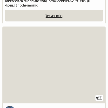
Habitación en casa del anfitrión | Fort Lauderdale (33312) | 120 SQFT
4 pers. | 2 noches mínimo
Ver anuncio
9