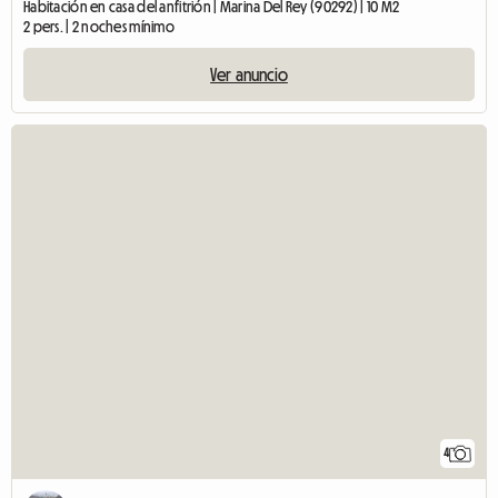
Habitación en casa del anfitrión | Marina Del Rey (90292) | 10 M2
2 pers. | 2 noches mínimo
Ver anuncio
4