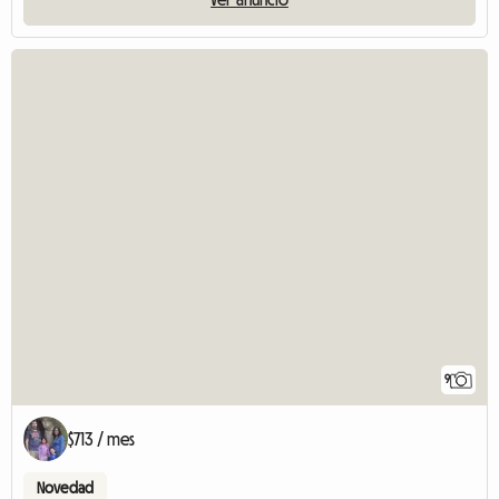
9
$713 / mes
Novedad