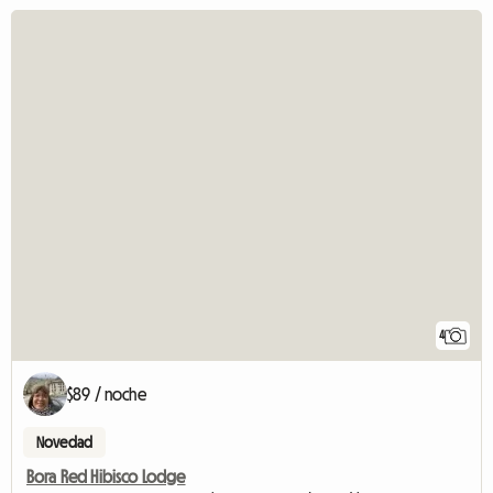
4
$89 / noche
Novedad
Bora Red Hibisco Lodge