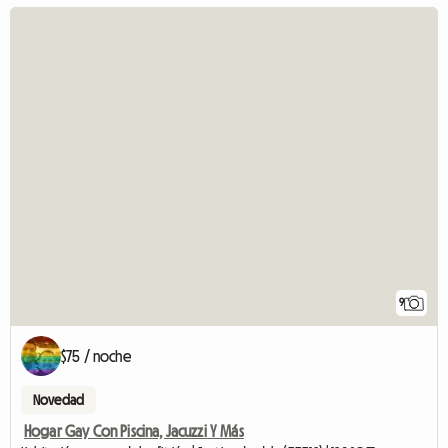
9
$75 / noche
Novedad
Hogar Gay Con Piscina, Jacuzzi Y Más