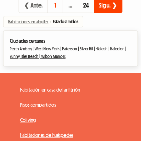
❮ Ante.
1
…
24
Sigu. ❯
Habitaciones en alquiler
›
Estados Unidos
Ciudades cercanas
Perth Amboy |
West New York |
Paterson |
Silver Hill |
Hialeah |
Haledon |
Sunny Isles Beach |
Wilton Manors
Habitación en casa del anfitrión
Pisos compartidos
Coliving
Habitaciones de huéspedes