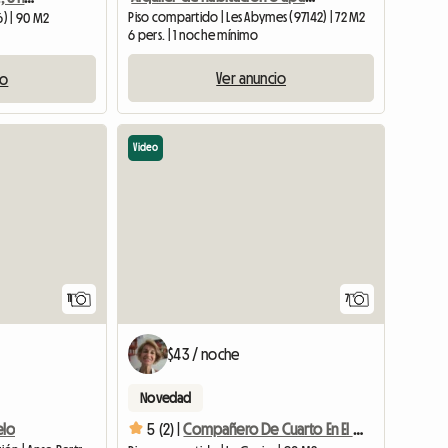
Piso compartido | Les Abymes (97142) | 72 M2
6) | 90 M2
6 pers. | 1 noche mínimo
Ver anuncio
io
Video
11
7
$43 / noche
Novedad
elo
5 (2) |
Compañero De Cuarto En El Centro De Gosier