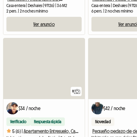
Casa entera | Deshaies (97126) | 36 M2
Casa entera | Deshaies (9712
2 pers. | 2 noches mínimo
6 pers. | 2 noches mínimo
Ver anuncio
Ver anunc
8
$34 / noche
$42 / noche
Verificado
Respuesta rápida
Novedad
Pequeño pedazo de ci
5 (6) |
Apartamento Entresuelo, Casa De Huéspedes