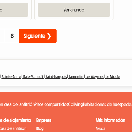
io
Ver anuncio
8
Siguiente ❯
 |
Sainte-Anne |
Baie-Mahault |
Saint-François |
Lamentin |
Les Abymes |
Le Moule
n casa del anfitrión
Pisos compartidos
Coliving
Habitaciones de huéspede
os de alojamiento
Empresa
Más información
casa del anfitrión
Blog
Ayuda