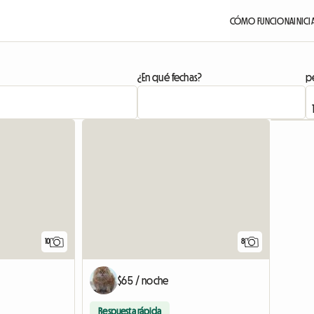
CÓMO FUNCIONA
INICI
¿En qué fechas?
pe
10
8
$65 / noche
Respuesta rápida