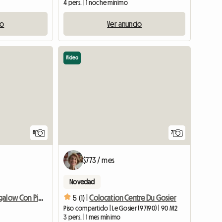
4 pers. | 1 noche mínimo
io
Ver anuncio
Video
8
7
$773 / mes
Novedad
Encantador Bungalow Con Piscina
5 (1) |
Colocation Centre Du Gosier
Piso compartido | Le Gosier (97190) | 90 M2
3 pers. | 1 mes mínimo