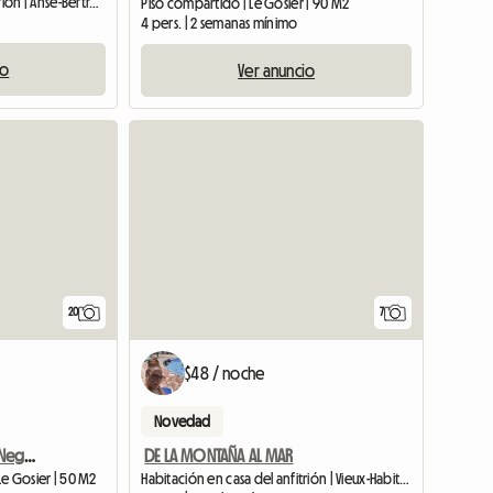
Habitación en casa del anfitrión | Anse-Bertrand (97121) | 20 M2
Piso compartido | Le Gosier | 90 M2
4 pers. | 2 semanas mínimo
io
Ver anuncio
Ver anuncio
20
7
$48 / noche
Novedad
Para Turistas o Viajes de Negocios con desayuno
DE LA MONTAÑA AL MAR
e Gosier | 50 M2
Habitación en casa del anfitrión | Vieux-Habitants (97119) | 30 M2