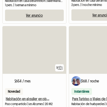
Habitación en casa del anfitrión | Baie-Mahault | 45 M2
2 pers. | 1 noche mínimo
1 pers. | 1 semana mínimo
Ver anunc
Ver anuncio
3
$654 / mes
$168 / noche
Novedad
Instantánea
Habitación en alquiler en piso compartido
Piso compartido | Les Abymes | 20 M2
Habitación de huéspedes | L