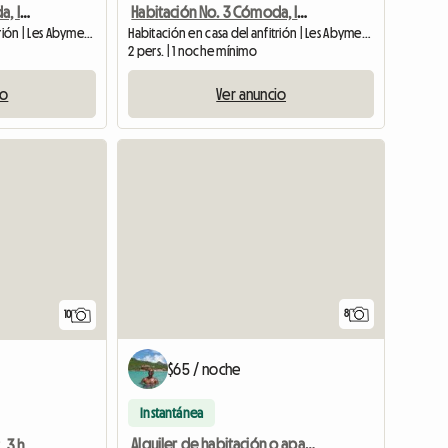
Habitación No. 2 Cómoda, Ideal, Vacaciones, Prácticas, Profesionales, Estudio
Habitación No. 3 Cómoda, Ideal, Vacaciones, Prácticas, Profesionales, Estudio
Habitación en casa del anfitrión | Les Abymes (97142) | 10 M2
Habitación en casa del anfitrión | Les Abymes (97142) | 10 M2
2 pers. | 1 noche mínimo
io
Ver anuncio
8
10
$65 / noche
Instantánea
Alquiler de habitación o apartamento completo
Residencia Pineau: Ti-Kaz, 3 habitaciones, vista al mar y jacuzzi