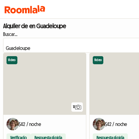
Alquiler de en Guadeloupe
Buscar...
Video
Video
12
$42 / noche
$42 / noche
Verificado
Respuesta rápida
Respuesta rápida