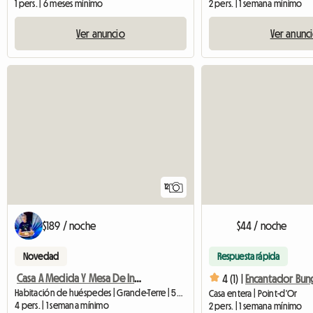
1 pers. | 6 meses mínimo
2 pers. | 1 semana mínimo
Ver anuncio
Ver anunc
12
$189 / noche
$44 / noche
Novedad
Respuesta rápida
Casa A Medida Y Mesa De Invitados Para Vacacionistas O En Movimiento
4 (1) |
Habitación de huéspedes | Grande-Terre | 50 M2
Casa entera | Point-d'Or
4 pers. | 1 semana mínimo
2 pers. | 1 semana mínimo