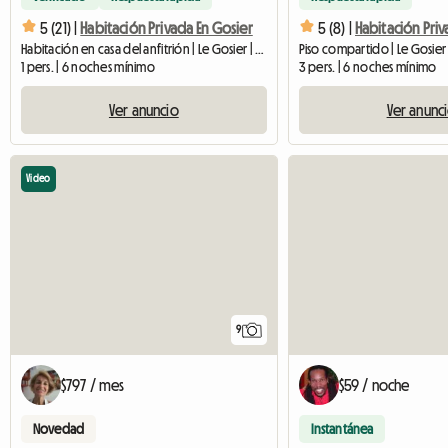
5 (21) |
Habitación Privada En Gosier
5 (8) |
Habitación en casa del anfitrión | Le Gosier | 75 M2
Piso compartido | Le Gosier
1 pers. | 6 noches mínimo
3 pers. | 6 noches mínimo
Ver anuncio
Ver anunc
Video
9
$797 / mes
$59 / noche
Novedad
Instantánea