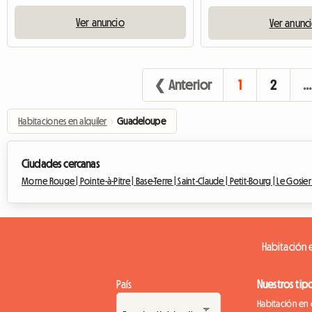
Ver anuncio
Ver anunc
❮ Anterior
1
2
…
Habitaciones en alquiler
›
Guadeloupe
Ciudades cercanas
Morne Rouge |
Pointe-à-Pitre |
Base-Terre |
Saint-Claude |
Petit-Bourg |
Le Gosier
Habitación e
País
Nuestros tip
Habitación en 