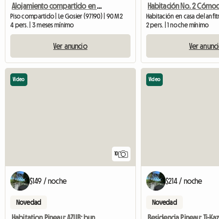
Alojamiento compartido en el centro de Gosier
Piso compartido | Le Gosier (97190) | 90 M2
4 pers. | 3 meses mínimo
2 pers. | 1 noche mínimo
Ver anuncio
Ver anunc
Video
Video
10
$149 / noche
$214 / noche
Novedad
Novedad
Habitation Pineau: AZUR: bungalow con vistas al mar y jacuzzi privado