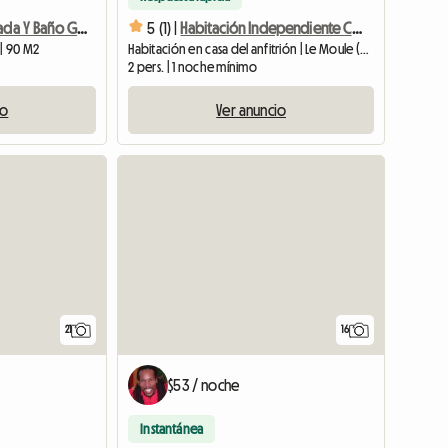
Habitación Privada Y Baño Gosier Center
5 (1) |
Habitación Independiente Con Acceso Al Mar Y Al Jardín
 | 90 M2
Habitación en casa del anfitrión | Le Moule (97160) | 15 M2
2 pers. | 1 noche mínimo
io
Ver anuncio
21
16
$53 / noche
Instantánea