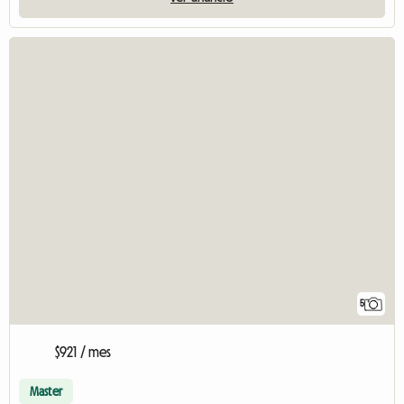
5
$921 / mes
Master