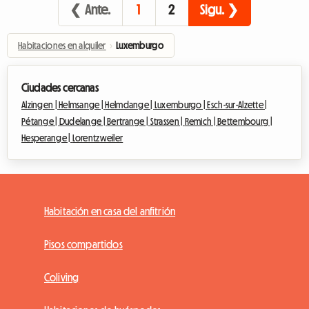
❮ Ante.
1
2
Sigu. ❯
Habitaciones en alquiler
›
Luxemburgo
Ciudades cercanas
Alzingen |
Helmsange |
Helmdange |
Luxemburgo |
Esch-sur-Alzette |
Pétange |
Dudelange |
Bertrange |
Strassen |
Remich |
Bettembourg |
Hesperange |
Lorentzweiler
Habitación en casa del anfitrión
Pisos compartidos
Coliving