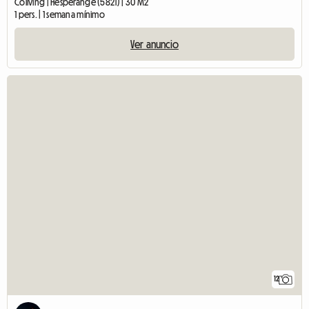
Coliving | Hesperange (5821) | 30 M2
1 pers. | 1 semana mínimo
Ver anuncio
12