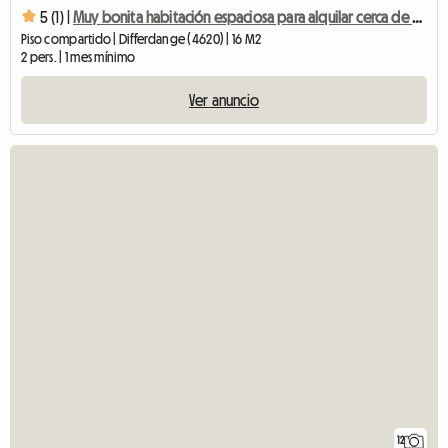
5 (1) |
Muy bonita habitación espaciosa para alquilar cerca de servicios.
Piso compartido | Differdange (4620) | 16 M2
2 pers. | 1 mes mínimo
Ver anuncio
12