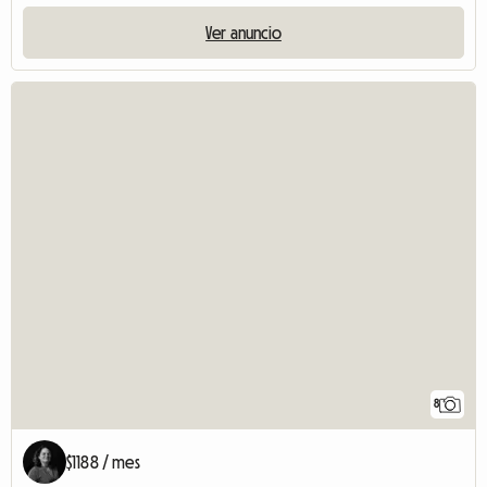
Ver anuncio
8
$1188 / mes