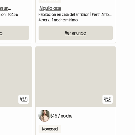
Habitación acogedora en un elegante apartamento cerca del estadio de los Yankees
Alquilo casa
rión | 10456
Habitación en casa del anfitrión | Perth Amboy (08861) | 150 M2
4 pers. | 1 noche mínimo
io
Ver anuncio
3
2
$45 / noche
Novedad