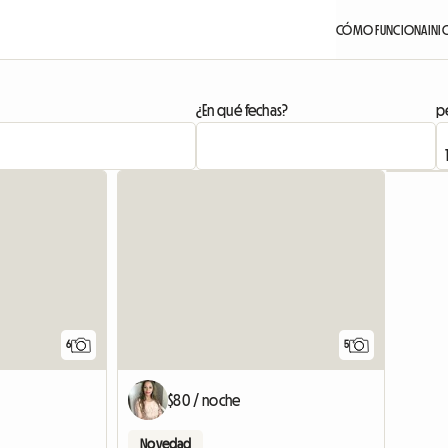
CÓMO FUNCIONA
INI
¿En qué fechas?
pe
6
5
$80 / noche
Novedad