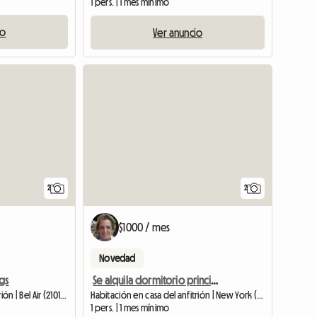
1 pers. | 1 mes mínimo
io
Ver anuncio
Ver anunc
2
2
$1000 / mes
Novedad
gs
Se alquila dormitorio principal
Habitación en casa del anfitrión | Bel Air (21015)
Habitación en casa del anfitrión | New York (10306)
1 pers. | 1 mes mínimo