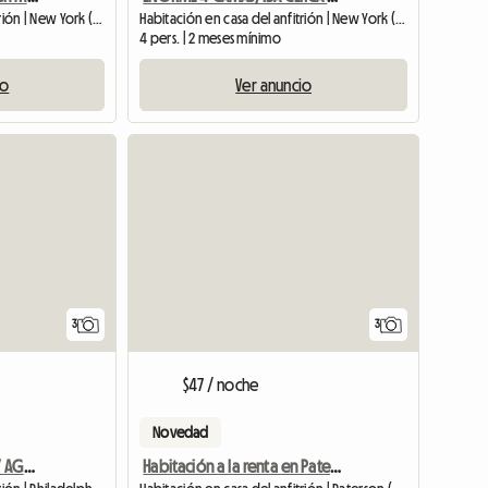
Habitación en casa del anfitrión | New York (10040) | 12 M2
Habitación en casa del anfitrión | New York (11217)
4 pers. | 2 meses mínimo
io
Ver anuncio
3
3
$47 / noche
Novedad
HABITACIÓN AMUEBLADA Y AGRADABLE EN FILADELFIA
Habitación a la renta en Paterson, New Jersey