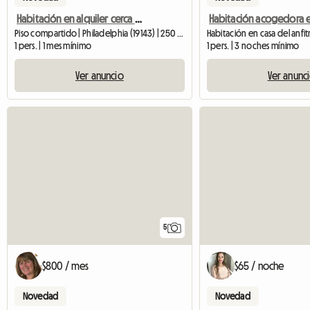
Habitación en alquiler cerca de la Universidad de Pensilvania
Piso compartido | Philadelphia (19143) | 250 SQFT
Habitación en casa del anfit
1 pers. | 1 mes mínimo
1 pers. | 3 noches mínimo
Ver anuncio
Ver anunc
5
$800 / mes
$65 / noche
Novedad
Novedad