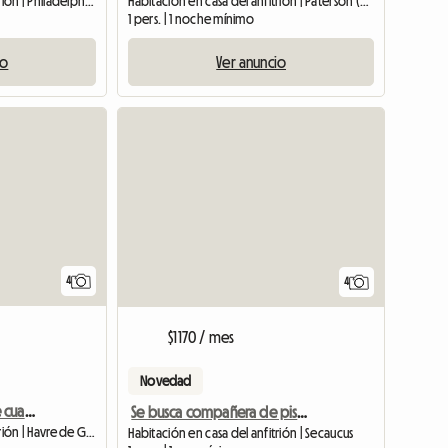
Habitación en casa del anfitrión | Philadelphia (19144) | 200 M2
Habitación en casa del anfitrión | Paterson (07524) | 20 M2
1 pers. | 1 noche mínimo
io
Ver anuncio
4
4
$1170 / mes
Novedad
Se busca compañero de cuarto
Se busca compañera de piso femenina/Secaucus
Habitación en casa del anfitrión | Havre de Grace
Habitación en casa del anfitrión | Secaucus