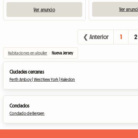
Ver anunc
Ver anuncio
❮ Anterior
1
2
Habitaciones en alquiler
›
Nueva Jersey
Ciudades cercanas
Perth Amboy |
West New York |
Haledon
Condados
Condado de Bergen