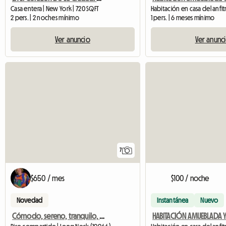
Casa entera | New York | 720 SQFT
2 pers. | 2 noches mínimo
1 pers. | 6 meses mínimo
Ver anuncio
Ver anunc
7
$650 / mes
$100 / noche
Novedad
Instantánea
Nuevo
Cómodo, sereno, tranquilo, amueblado.