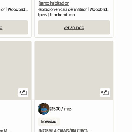
Rento habitacion
Habitación en casa del anfitrión | Woodbridge Township (08863) | 100 M2
Habitación en casa del anfitrión | Woodbridge Township (08863) | 70 M2
1 pers. | 1 noche mínimo
io
Ver anuncio
3
8
$3500 / mes
Novedad
Habitación amueblada en Manhattan, Nueva York
ENORME 4 CAMAS/1BA CERCA DEL PARQUE