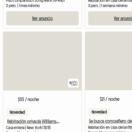
Piso compartido | Long Neck (19966)
2 pers. | 1 mes mínimo
3 pers. | 1 semana mínimo
Ver anuncio
Ver anunc
8
$21 / noche
$113 / noche
Novedad
Novedad
Habitación privada Williamsburg - Brooklyn
Casa entera | New York (11211)