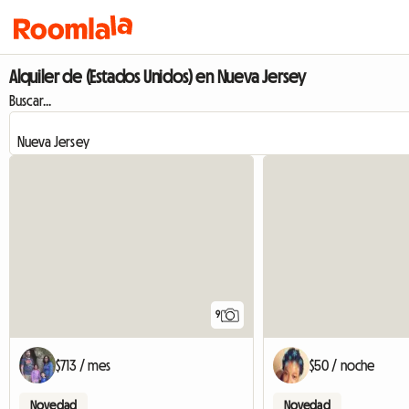
Alquiler de (Estados Unidos) en Nueva Jersey
Buscar...
9
$713 / mes
$50 / noche
Novedad
Novedad