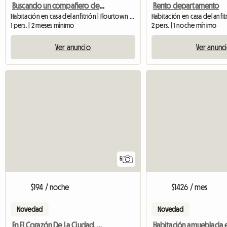
Buscando un compañero de piso responsable
Rento departamento
Habitación en casa del anfitrión | Flourtown (19031)
1 pers. | 2 meses mínimo
2 pers. | 1 noche mínimo
Ver anuncio
Ver anunc
5
$194 / noche
$1426 / mes
Novedad
Novedad
En El Corazón De La Ciudad. Diversión*Espectáculos*Fiestas*