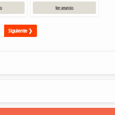
io
Ver anuncio
Siguiente ❯