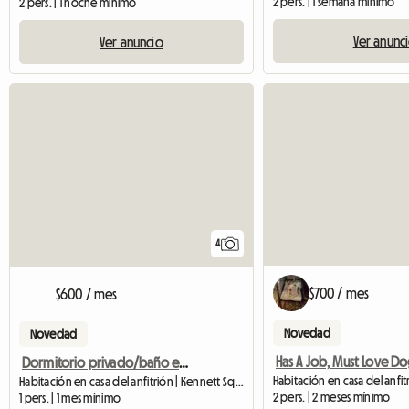
2 pers. | 1 semana mínimo
2 pers. | 1 noche mínimo
Ver anunc
Ver anuncio
4
$700 / mes
$600 / mes
Novedad
Novedad
Has A Job, Must Love Do
Dormitorio privado/baño en alquiler
Habitación en casa del anfitrión | Kennett Square (19348)
2 pers. | 2 meses mínimo
1 pers. | 1 mes mínimo