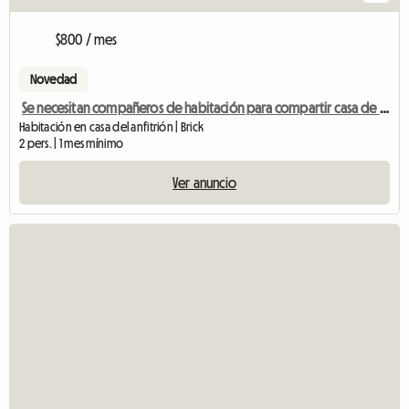
$800 / mes
Novedad
Se necesitan compañeros de habitación para compartir casa de 5 habitaciones
Habitación en casa del anfitrión | Brick
2 pers. | 1 mes mínimo
Ver anuncio
V