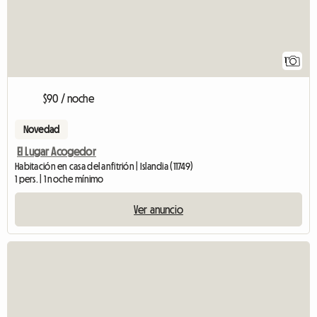
1
$90 / noche
Novedad
El Lugar Acogedor
Habitación en casa del anfitrión | Islandia (11749)
1 pers. | 1 noche mínimo
Ver anuncio