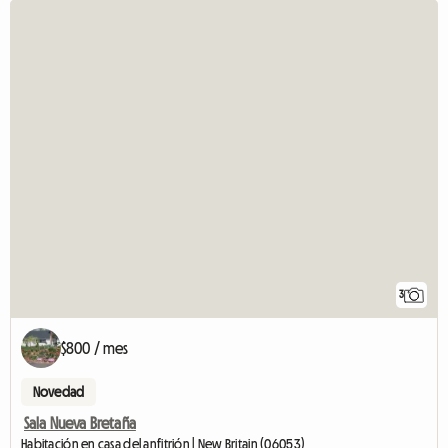
3
$800 / mes
Novedad
Sala Nueva Bretaña
Habitación en casa del anfitrión | New Britain (06053)