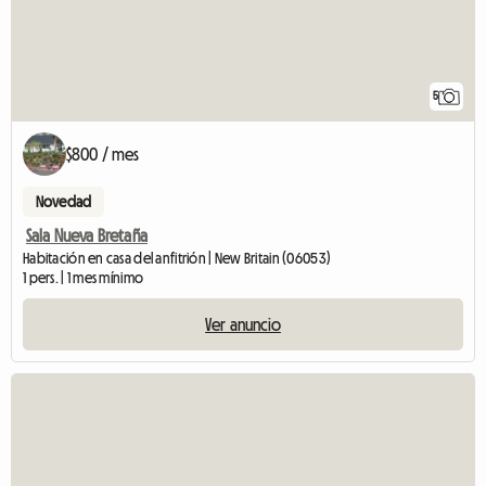
5
$800 / mes
Novedad
Sala Nueva Bretaña
Habitación en casa del anfitrión | New Britain (06053)
1 pers. | 1 mes mínimo
Ver anuncio