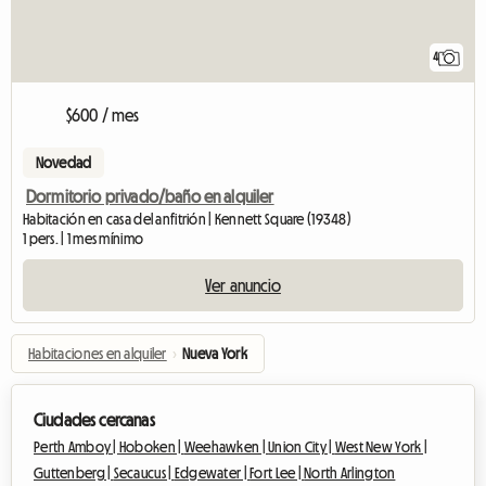
4
$600 / mes
Novedad
Dormitorio privado/baño en alquiler
Habitación en casa del anfitrión | Kennett Square (19348)
1 pers. | 1 mes mínimo
Ver anuncio
Habitaciones en alquiler
›
Nueva York
Ciudades cercanas
Perth Amboy |
Hoboken |
Weehawken |
Union City |
West New York |
Guttenberg |
Secaucus |
Edgewater |
Fort Lee |
North Arlington