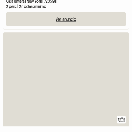
Casa entera | New York | 720 SQFT
2 pers. | 2 noches mínimo
Ver anuncio
3