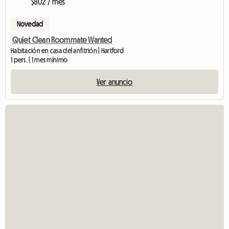
$802 / mes
Novedad
Quiet Clean Roommate Wanted
Habitación en casa del anfitrión | Hartford
1 pers. | 1 mes mínimo
Ver anuncio