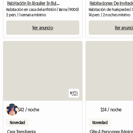
Habitación En Alquiler En Bulgaria, En Nikolaevka, Varna
Habitaciones De Invitad
Habitación en casa del anfitrión | Varna (9000)
Habitación de huéspedes | 
2 pers. | 1 semana mínimo
14 pers. | 2 noches mínimo
Ver anuncio
Ver anunc
8
$42 / noche
$24 / noche
Novedad
Novedad
Casa Transilvania