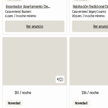
Encantador Apartamento De Vacaciones Cerca De Brasov
Casa entera | Busteni
Casa entera | Argeș County
6 pers. | 1 noche mínimo
20 pers. | 1 noche mínimo
Ver anuncio
Ver anunc
4
$51 / noche
$36 / noche
Novedad
Novedad