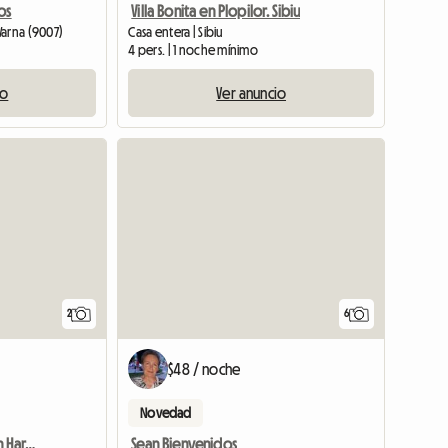
os
Villa Bonita en Plopilor. Sibiu
Varna (9007)
Casa entera | Sibiu
4 pers. | 1 noche mínimo
io
Ver anuncio
Ver anunc
2
6
$48 / noche
Novedad
Gîte 4 Personnes Région Harghita
Sean Bienvenidos