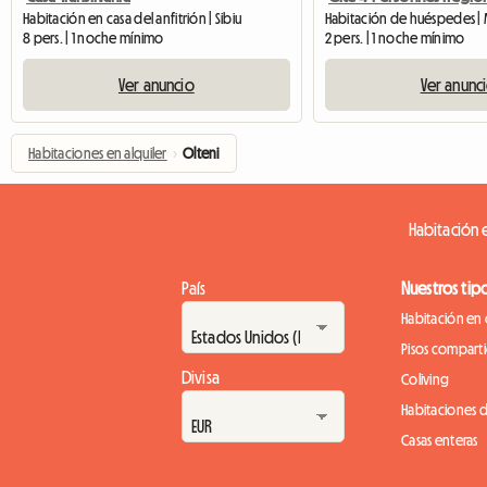
Habitación en casa del anfitrión | Sibiu
8 pers. | 1 noche mínimo
2 pers. | 1 noche mínimo
Ver anuncio
Ver anunc
Habitaciones en alquiler
›
Olteni
Habitación e
País
Nuestros tip
Habitación en 
Pisos compart
Divisa
Coliving
Habitaciones 
Casas enteras