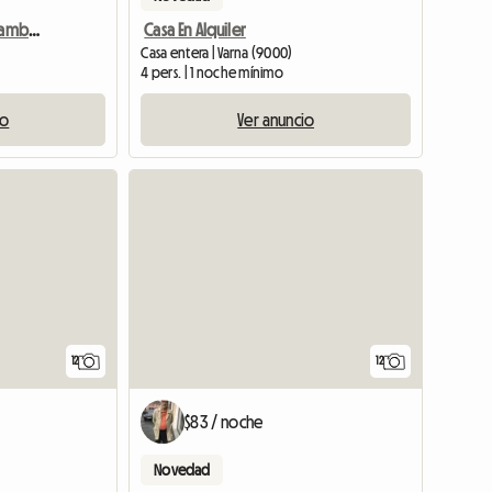
Habitación Tradicional Dambovicioara DRA
Casa En Alquiler
Casa entera | Varna (9000)
4 pers. | 1 noche mínimo
io
Ver anuncio
12
12
$83 / noche
Novedad