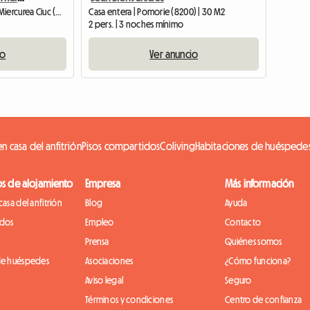
Habitación de huéspedes | Miercurea Ciuc (530203)
Casa entera | Pomorie (8200) | 30 M2
2 pers. | 3 noches mínimo
io
Ver anuncio
n casa del anfitrión
Pisos compartidos
Coliving
Habitaciones de huéspede
os de alojamiento
Empresa
Más información
casa del anfitrión
Blog
Ayuda
idos
Empleo
Contacto
Prensa
Quiénes somos
de huéspedes
Asociaciones
¿Cómo funciona?
Aviso legal
Seguro
Términos y condiciones
Centro de confianza