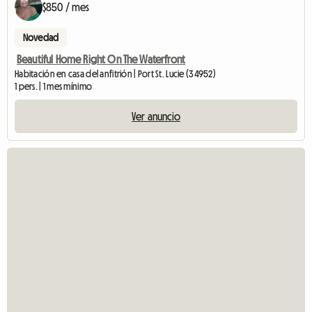
$850 / mes
Novedad
Beautiful Home Right On The Waterfront
Habitación en casa del anfitrión | Port St. Lucie (34952)
1 pers. | 1 mes mínimo
Ver anuncio