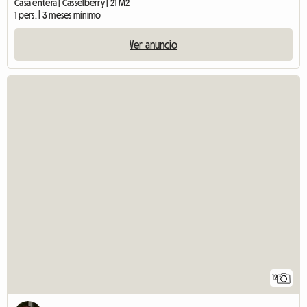
Casa entera | Casselberry | 21 M2
1 pers. | 3 meses mínimo
Ver anuncio
12