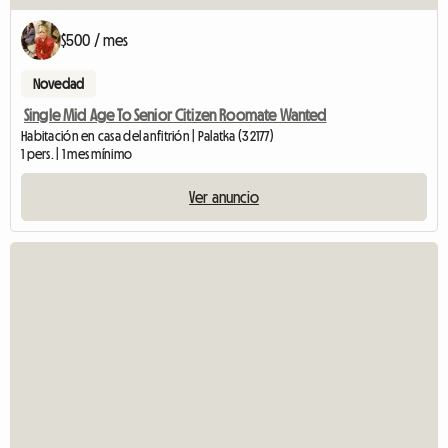
$500 / mes
Novedad
Single Mid Age To Senior Citizen Roomate Wanted
Habitación en casa del anfitrión | Palatka (32177)
1 pers. | 1 mes mínimo
Ver anuncio