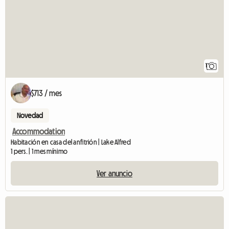
1
$713 / mes
Novedad
Accommodation
Habitación en casa del anfitrión | Lake Alfred
1 pers. | 1 mes mínimo
Ver anuncio