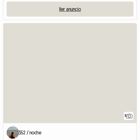
Ver anuncio
5
$52 / noche