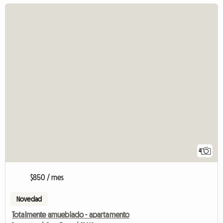
4
$850 / mes
Novedad
Totalmente amueblado - apartamento