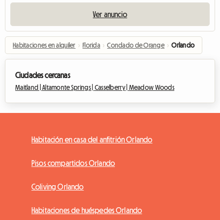
Ver anuncio
Habitaciones en alquiler
›
Florida
›
Condado de Orange
›
Orlando
Ciudades cercanas
Maitland |
Altamonte Springs |
Casselberry |
Meadow Woods
Habitación en casa del anfitrión Orlando
Pisos compartidos Orlando
Coliving Orlando
Habitaciones de huéspedes Orlando