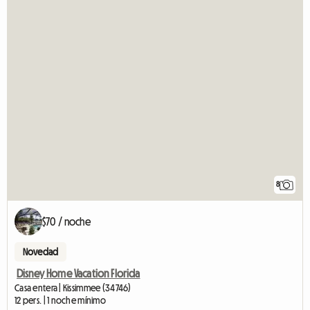
8
$70 / noche
Novedad
Disney Home Vacation Florida
Casa entera | Kissimmee (34746)
12 pers. | 1 noche mínimo