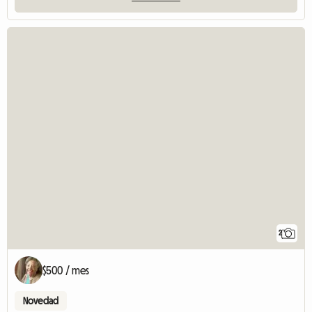
2
$500 / mes
Novedad