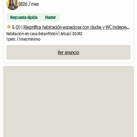
$826 / mes
Respuesta rápida
Master
5 (2) |
Magnífica habitación espaciosa con ducha y WC independiente
Habitación en casa del anfitrión | Arbaz | 30 M2
1 pers. | 1 mes mínimo
Ver anuncio