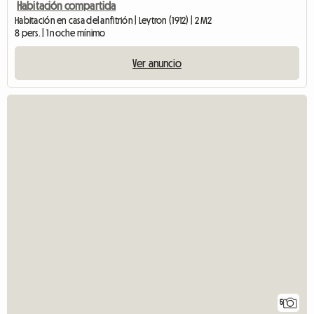
Habitación compartida
Habitación en casa del anfitrión | Leytron (1912) | 2 M2
8 pers. | 1 noche mínimo
Ver anuncio
5