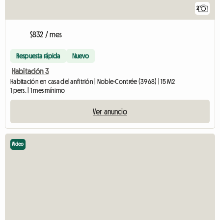
2
$832 / mes
Respuesta rápida
Nuevo
Habitación 3
Habitación en casa del anfitrión | Noble-Contrée (3968) | 15 M2
1 pers. | 1 mes mínimo
Ver anuncio
Video