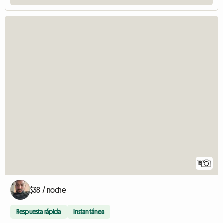
18
$38 / noche
Respuesta rápida
Instantánea