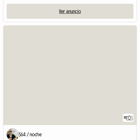
Ver anuncio
10
$64 / noche