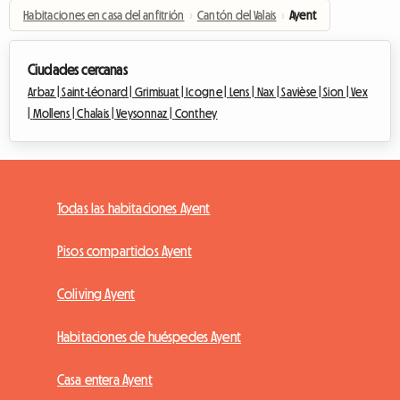
Habitaciones en casa del anfitrión
›
Cantón del Valais
›
Ayent
Ciudades cercanas
Arbaz |
Saint-Léonard |
Grimisuat |
Icogne |
Lens |
Nax |
Savièse |
Sion |
Vex
|
Mollens |
Chalais |
Veysonnaz |
Conthey
Todas las habitaciones Ayent
Pisos compartidos Ayent
Coliving Ayent
Habitaciones de huéspedes Ayent
Casa entera Ayent