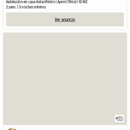
Habitación en casa del anfitrión | Ayent (1966) | 10 M2
2 pers. | 3 noches mínimo
Ver anuncio
6