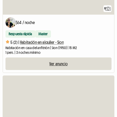
8
$64 / noche
Respuesta rápida
Master
5 (2) |
Habitación en alquiler - Sion
Habitación en casa del anfitrión | Sion (1950) | 15 M2
1 pers. | 3 noches mínimo
Ver anuncio
Ver 