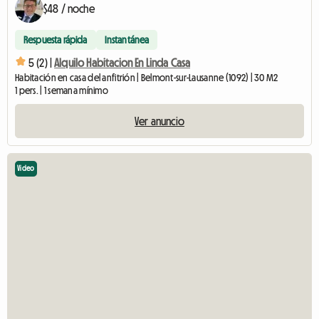
$48 / noche
Respuesta rápida
Instantánea
5 (2) |
Alquilo Habitacion En Linda Casa
Habitación en casa del anfitrión | Belmont-sur-Lausanne (1092) | 30 M2
1 pers. | 1 semana mínimo
Ver anuncio
Video