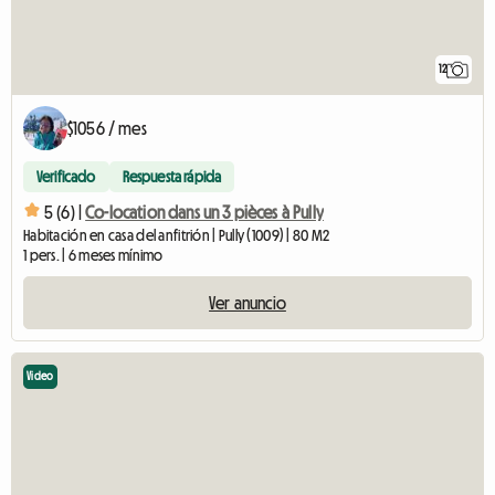
12
$1056 / mes
Verificado
Respuesta rápida
5 (6) |
Co-location dans un 3 pièces à Pully
Habitación en casa del anfitrión | Pully (1009) | 80 M2
1 pers. | 6 meses mínimo
Ver anuncio
Video