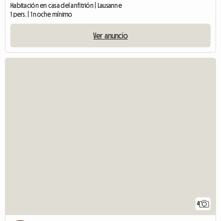
Habitación en casa del anfitrión | Lausanne
1 pers. | 1 noche mínimo
Ver anuncio
4