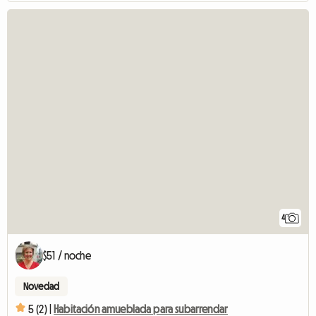
4
$51 / noche
Novedad
5 (2) |
Habitación amueblada para subarrendar