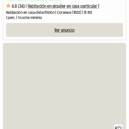
4.8 (34) |
Habitación en alquiler en casa particular 1
Habitación en casa del anfitrión | Corseaux (1802) | 15 M2
1 pers. | 1 noche mínimo
Ver anuncio
4