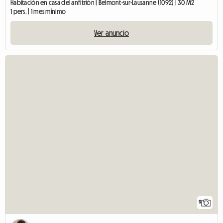
Habitación en casa del anfitrión | Belmont-sur-Lausanne (1092) | 30 M2
1 pers. | 1 mes mínimo
Ver anuncio
9