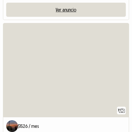
Ver anuncio
7
$1526 / mes