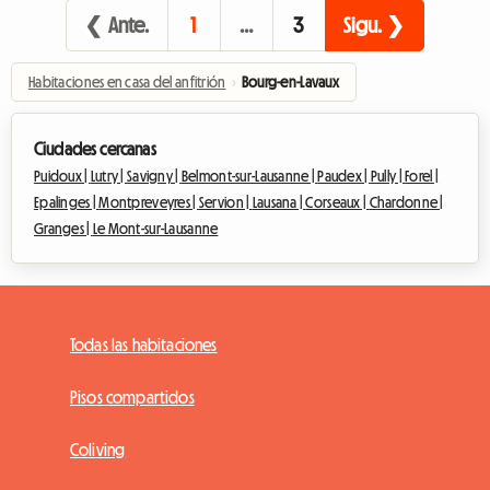
❮ Ante.
1
…
3
Sigu. ❯
Habitaciones en casa del anfitrión
›
Bourg-en-Lavaux
Ciudades cercanas
Puidoux |
Lutry |
Savigny |
Belmont-sur-Lausanne |
Paudex |
Pully |
Forel |
Epalinges |
Montpreveyres |
Servion |
Lausana |
Corseaux |
Chardonne |
Granges |
Le Mont-sur-Lausanne
Todas las habitaciones
Pisos compartidos
Coliving