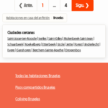
❮ Ante.
1
…
4
Sigu. ❯
Habitaciones en casa del anfitrión
›
Bruselas
Ciudades cercanas
Saint-Josse-ten-Noode |
Ixelles |
Saint-Gilles |
Molenbeek-Saint-Jean |
Schaarbeek |
Koekelberg |
Etterbeek |
Uccle |
Jette |
Forest |
Anderlecht |
Evere |
Ganshoren |
Berchem-Sainte-Agathe |
Drogenbos
Todas las habitaciones Bruselas
Pisos compartidos Bruselas
Coliving Bruselas