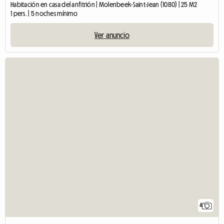
Habitación en casa del anfitrión | Molenbeek-Saint-Jean (1080) | 25 M2
1 pers. | 5 noches mínimo
Ver anuncio
4