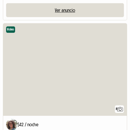
Ver anuncio
Video
8
$42 / noche