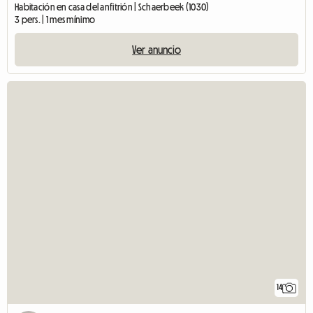
Habitación en casa del anfitrión | Schaerbeek (1030)
3 pers. | 1 mes mínimo
Ver anuncio
14