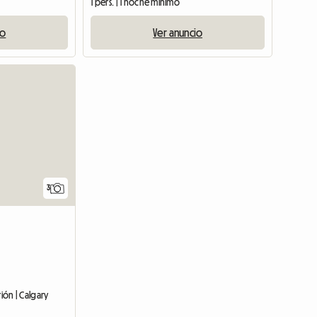
1 pers. | 1 noche mínimo
io
Ver anuncio
3
rión | Calgary