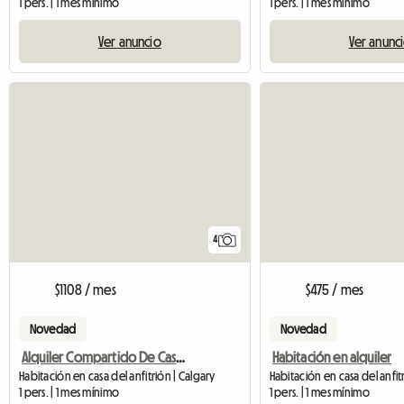
1 pers. | 1 mes mínimo
1 pers. | 1 mes mínimo
Ver anuncio
Ver anunc
4
$1108 / mes
$475 / mes
Novedad
Novedad
Alquiler Compartido De Casa Adosada Ejecutiva
Habitación en alquiler
Habitación en casa del anfitrión | Calgary
Habitación en casa del anfit
1 pers. | 1 mes mínimo
1 pers. | 1 mes mínimo