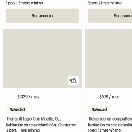
1 pers. | 2 meses mínimo
2 pers. | 1 mes mínimo
Ver anuncio
Ver anunc
12
$1029 / mes
$698 / mes
Novedad
Novedad
Frente Al Lago Con Muelle, Garaje, 5 Baños
Habitación en casa del anfitrión | Chestermere
Habitación en casa del anfit
3 pers. | 1 mes mínimo
1 pers. | 1 mes mínimo