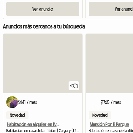
Ver anuncio
Ver anunc
Anuncios más cercanos a tu búsqueda
4
$441 / mes
$1765 / mes
Novedad
Novedad
Habitación en alquiler en Evergreen
Mansión Por El Parque
Habitación en casa del anfitrión | Calgary (T2Y 4X7)