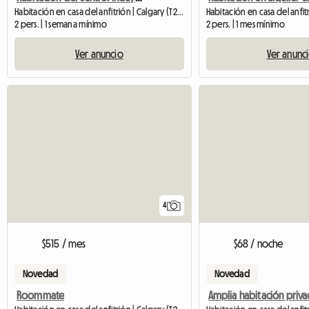
Habitación en casa del anfitrión | Calgary (T2R 0J5)
Habitación en casa del anfit
2 pers. | 1 semana mínimo
2 pers. | 1 mes mínimo
Ver anuncio
Ver anunc
4
$515 / mes
$68 / noche
Novedad
Novedad
Roommate