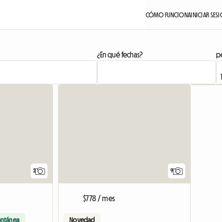
CÓMO FUNCIONA
INICIAR SES
¿En qué fechas?
pe
Ver anunc
2
9
$778 / mes
antánea
Novedad