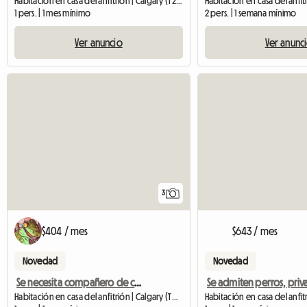
Habitación en casa del anfitrión | Calgary (T2N 3K5)
1 pers. | 1 mes mínimo
2 pers. | 1 semana mínimo
Ver anuncio
Ver anunc
3
$404 / mes
$643 / mes
Novedad
Novedad
Se necesita compañero de cuarto - Amable con todos
Habitación en casa del anfitrión | Calgary (T3B 2M1)