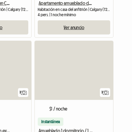
Habitación amueblada en Calgary
Apartamento amueblado de 1 dormitorio y 1 baño en Calgary
Habitación en casa del anfitrión | Calgary (T2N 3Y7) | 385 SQFT
Habitación en casa del anfitrión | Calgary (T2N 3Y7) | 50 M2
4 pers. | 1 noche mínimo
io
Ver anuncio
3
3
$1 / noche
Instantánea
Habitación en alquiler en excelente zona suroeste
Amueblado 1 dormitorio / 1 baño