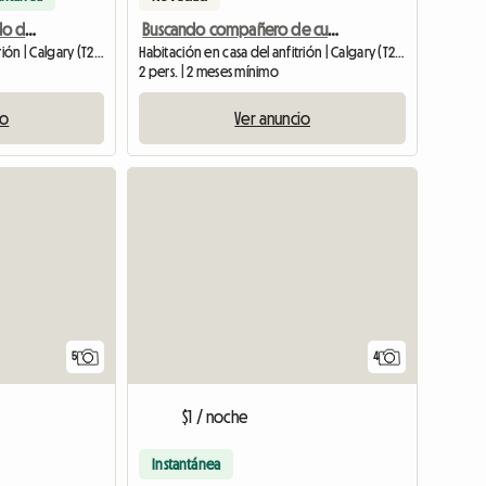
Apartamento amueblado de 1 dormitorio y 1 baño.
Buscando compañero de cuarto para recoger el contrato de arrendamiento
Habitación en casa del anfitrión | Calgary (T2N 4E2) | 20 M2
Habitación en casa del anfitrión | Calgary (T2L 2J5) | 700 M2
2 pers. | 2 meses mínimo
io
Ver anuncio
5
4
$1 / noche
Instantánea