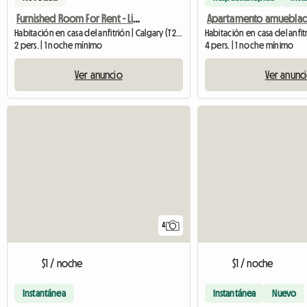
Furnished Room For Rent - Living Area
Habitación en casa del anfitrión | Calgary (T2M 0S4)
2 pers. | 1 noche mínimo
4 pers. | 1 noche mínimo
Ver anuncio
Ver anunc
4
$1 / noche
$1 / noche
Instantánea
Instantánea
Nuevo