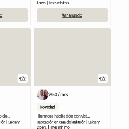
1 pers. | 1 mes mínimo
io
Ver anuncio
4
4
$950 / mes
Novedad
Buscando un compañero de cuarto tranquilo
Hermosa habitación con vista al lago
rión | Calgary
Habitación en casa del anfitrión | Calgary
2 pers. | 1 mes mínimo