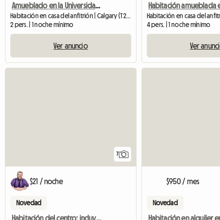
Amueblado en la Universidad DR. NW. Calgary
Habitación en casa del anfitrión | Calgary (T2N 3Y7) | 50 M2
2 pers. | 1 noche mínimo
4 pers. | 1 noche mínimo
Ver anuncio
Ver anunc
7
$21 / noche
$950 / mes
Novedad
Novedad
Habitación del centro: incluye todos los servicios públicos e internet