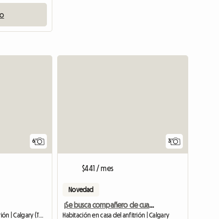
io
6
3
$441 / mes
Novedad
¡Se busca compañero de cuarto joven!
Habitación en casa del anfitrión | Calgary (T3R 1J4)
Habitación en casa del anfitrión | Calgary