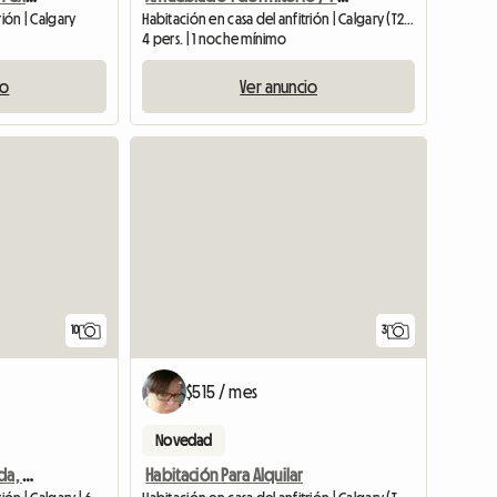
rión | Calgary
Habitación en casa del anfitrión | Calgary (T2N 3Y7) | 430 SQFT
4 pers. | 1 noche mínimo
io
Ver anuncio
10
3
$515 / mes
Novedad
Amplia habitación privada, baño grande, a minutos del centro.
Habitación Para Alquilar