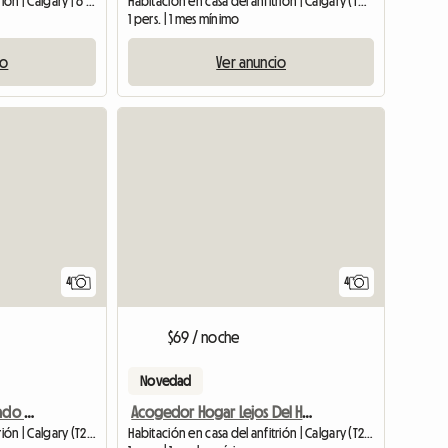
Habitación en casa del anfitrión | Calgary | 6 M2
Habitación en casa del anfitrión | Calgary (T3E 3H3)
1 pers. | 1 mes mínimo
io
Ver anuncio
Ver anuncio
4
4
$69 / noche
Novedad
Se admiten perros, privado y luminoso en el centro de la ciudad
Acogedor Hogar Lejos Del Hogar
Habitación en casa del anfitrión | Calgary (T2E 5A3)
Habitación en casa del anfitrión | Calgary (T2T 5A9)