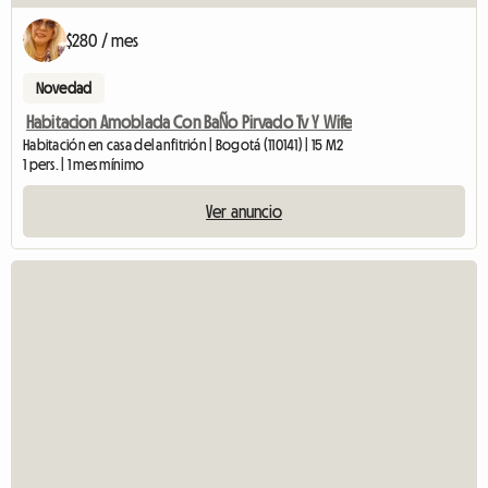
$280 / mes
Novedad
Habitacion Amoblada Con BaÑo Pirvado Tv Y Wife
Habitación en casa del anfitrión | Bogotá (110141) | 15 M2
1 pers. | 1 mes mínimo
Ver anuncio