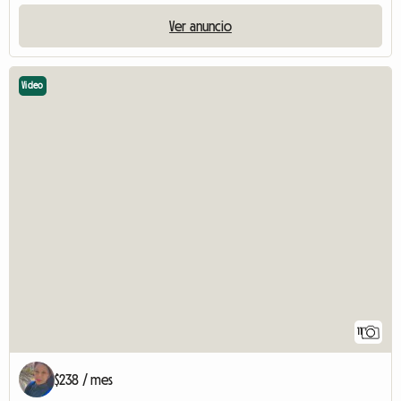
Ver anuncio
Video
11
$238 / mes