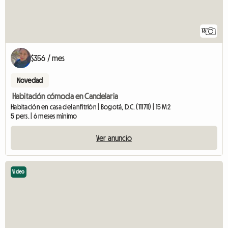
13
$356 / mes
Novedad
Habitación cómoda en Candelaria
Habitación en casa del anfitrión | Bogotá, D.C. (111711) | 15 M2
5 pers. | 6 meses mínimo
Ver anuncio
Video