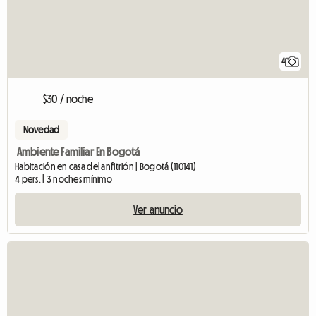
4
$30 / noche
Novedad
Ambiente Familiar En Bogotá
Habitación en casa del anfitrión | Bogotá (110141)
4 pers. | 3 noches mínimo
Ver anuncio