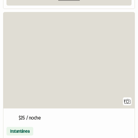
1
$25 / noche
Instantánea