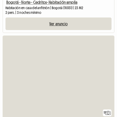
Bogotá - Norte - Cedritos- Habitación amplia
Habitación en casa del anfitrión | Bogotá (110131) | 23 M2
2 pers. | 3 noches mínimo
Ver anuncio
17