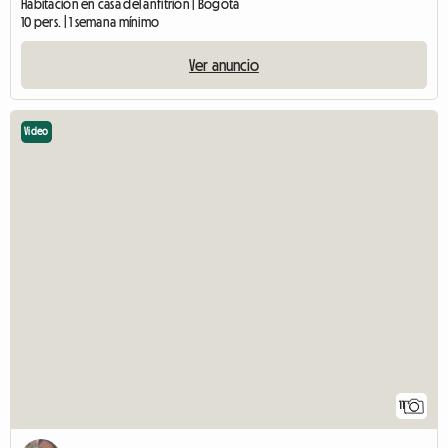
Habitación en casa del anfitrión | Bogotá
10 pers. | 1 semana mínimo
Ver anuncio
Video
11