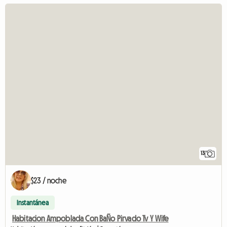
13
$23 / noche
Instantánea
Habitacion Ampoblada Con BaÑo Pirvado Tv Y Wife