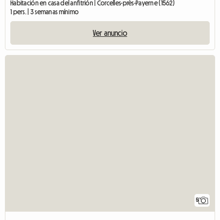
Habitación en casa del anfitrión | Corcelles-près-Payerne (1562)
1 pers. | 3 semanas mínimo
Ver anuncio
5