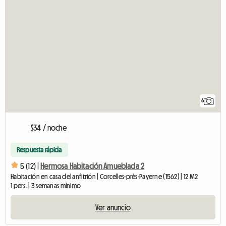
6
$34 / noche
Respuesta rápida
5 (12) |
Hermosa Habitación Amueblada 2
Habitación en casa del anfitrión | Corcelles-près-Payerne (1562) | 12 M2
1 pers. | 3 semanas mínimo
Ver anuncio