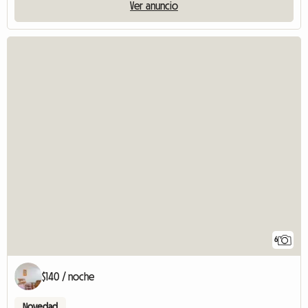
Ver anuncio
6
$140 / noche
Novedad