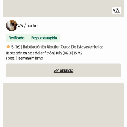
5
$25 / noche
Verificado
Respuesta rápida
5 (16) |
Habitación En Alquiler Cerca De Estavayer-le-lac
Habitación en casa del anfitrión | Lully (1470) | 15 M2
1 pers. | 1 semana mínimo
Ver anuncio