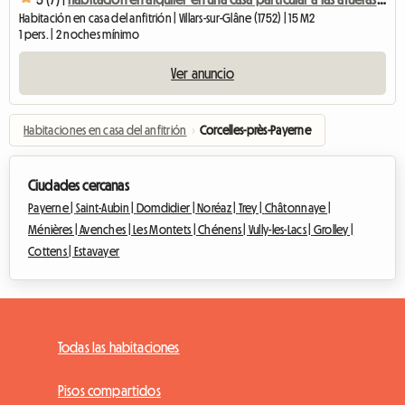
Habitación en casa del anfitrión | Villars-sur-Glâne (1752) | 15 M2
1 pers. | 2 noches mínimo
Ver anuncio
Habitaciones en casa del anfitrión
›
Corcelles-près-Payerne
Ciudades cercanas
Payerne |
Saint-Aubin |
Domdidier |
Noréaz |
Trey |
Châtonnaye |
Ménières |
Avenches |
Les Montets |
Chénens |
Vully-les-Lacs |
Grolley |
Cottens |
Estavayer
Todas las habitaciones
Pisos compartidos