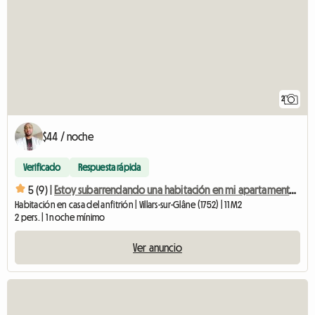
2
$44 / noche
Verificado
Respuesta rápida
5 (9) |
Estoy subarrendando una habitación en mi apartamento en Dailles.
Habitación en casa del anfitrión | Villars-sur-Glâne (1752) | 11 M2
2 pers. | 1 noche mínimo
Ver anuncio