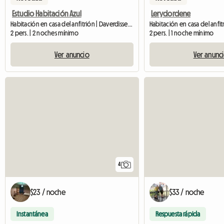
Estudio Habitación Azul
Lerydordene
Habitación en casa del anfitrión | Daverdisse (6929)
2 pers. | 2 noches mínimo
2 pers. | 1 noche mínimo
Ver anuncio
Ver anunc
4
$23 / noche
$33 / noche
Instantánea
Respuesta rápida