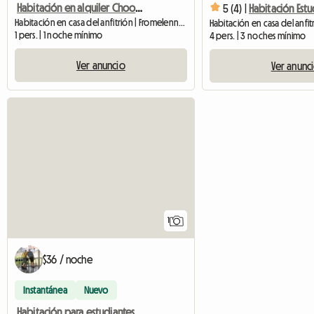
Habitación en alquiler Chooz # Givet
5 (4) |
Habitación Estu
Habitación en casa del anfitrión | Fromelennes (08600) | 60 M2
Habitación en casa del anfit
1 pers. | 1 noche mínimo
4 pers. | 3 noches mínimo
Ver anuncio
Ver anunc
Ver anuncio
1
$36 / noche
Instantánea
Nuevo
Habitación para estudiantes