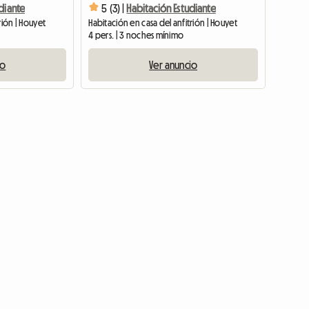
diante
5 (3) |
Habitación Estudiante
rión | Houyet
Habitación en casa del anfitrión | Houyet
4 pers. | 3 noches mínimo
io
Ver anuncio