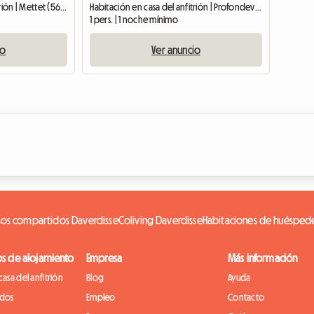
Habitación en casa del anfitrión | Mettet (5641) | 60 M2
Habitación en casa del anfitrión | Profondeville (5170) | 15 M2
1 pers. | 1 noche mínimo
io
Ver anuncio
sos compartidos Daverdisse
Coliving Daverdisse
Habitaciones de huéspede
os de alojamiento
Empresa
Más información
casa del anfitrión
Blog
Ayuda
idos
Empleo
Contacto