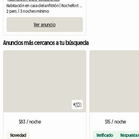
Habitación en casa del anfitrión | Rochefort (5580) | 32 M2
2 pers. | 3 noches mínimo
Ver anuncio
Anuncios más cercanos a tu búsqueda
4
$83 / noche
$15 / noche
Novedad
Verificado
Respuesta 