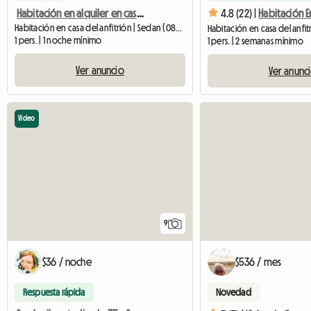
Habitación en alquiler en casa particular
4.8 (22) |
Habitación en casa del anfitrión | Sedan (08200)
1 pers. | 1 noche mínimo
1 pers. | 2 semanas mínimo
Ver anuncio
Ver anunc
Video
9
$36 / noche
$536 / mes
Respuesta rápida
Novedad