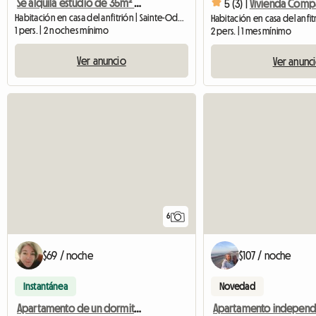
Se alquila estudio de 35m² en casa particular con un salón privado
5 (3) |
Vivienda Comp
Habitación en casa del anfitrión | Sainte-Ode (6680) | 30 M2
1 pers. | 2 noches mínimo
2 pers. | 1 mes mínimo
Ver anuncio
Ver anunc
6
$69 / noche
$107 / noche
Instantánea
Novedad
Apartamento de un dormitorio