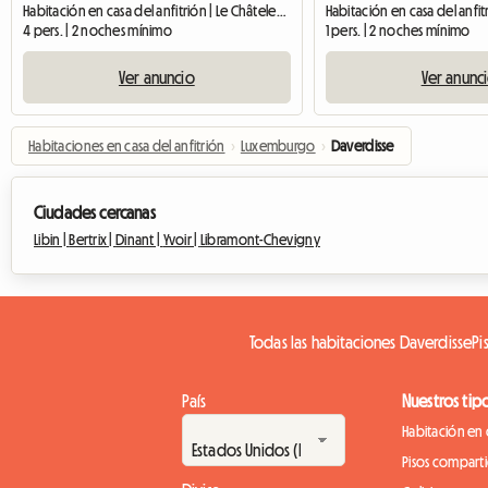
Habitación en casa del anfitrión | Le Châtelet-sur-Sormonne (08150) | 48 M2
4 pers. | 2 noches mínimo
1 pers. | 2 noches mínimo
Ver anuncio
Ver anunc
Habitaciones en casa del anfitrión
›
Luxemburgo
›
Daverdisse
Ciudades cercanas
Libin |
Bertrix |
Dinant |
Yvoir |
Libramont-Chevigny
Todas las habitaciones Daverdisse
Pi
País
Nuestros tip
Habitación en 
Pisos compart