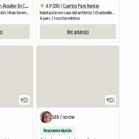
Habitación En Alquiler En Casa De Familia
4.9 (28) |
Cuartos Para Rentar
Habitación en casa del anfitrión | Marche-en-Famenne (6900) | 15 M2
Habitación en casa del anfitrión | Charleville-Mézières (08000) | 16 M2
4 pers. | 1 noche mínimo
io
Ver anuncio
Ver anunc
2
5
$48 / noche
Respuesta rápida