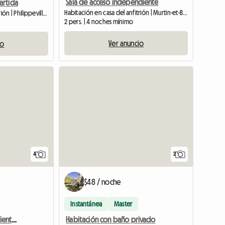
Sala de acceso independiente
artida
Habitación en casa del anfitrión | Murtin-et-Bogny (08150) | 20 M2
Habitación en casa del anfitrión | Philippeville (5600)
2 pers. | 4 noches mínimo
Ver anuncio
io
4
2
$48 / noche
Instantánea
Master
Apartamento independiente del alojamiento principal entrada independiente.
Habitación con baño privado