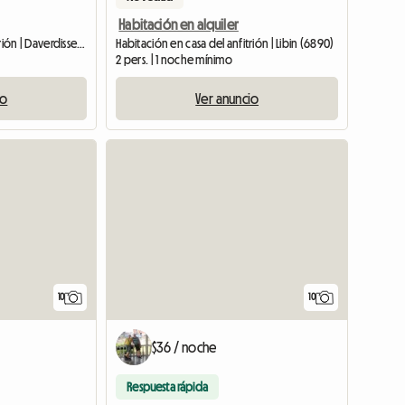
Habitación en alquiler
Habitación en casa del anfitrión | Daverdisse (6929)
Habitación en casa del anfitrión | Libin (6890)
2 pers. | 1 noche mínimo
io
Ver anuncio
10
10
$36 / noche
Respuesta rápida