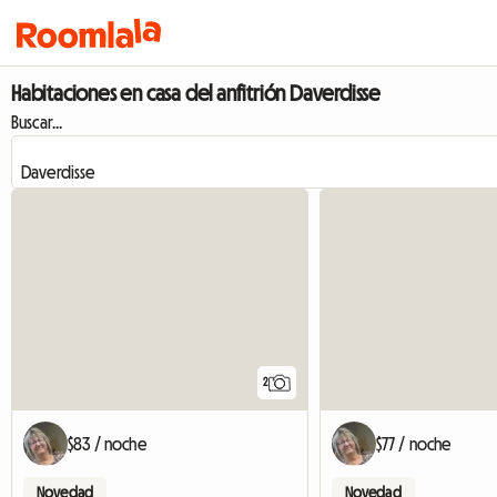
Habitaciones en casa del anfitrión Daverdisse
Buscar...
2
$83 / noche
$77 / noche
Novedad
Novedad