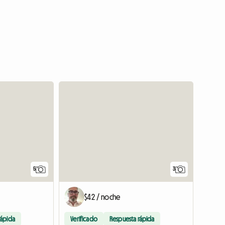
5
3
$42 / noche
rápida
Verificado
Respuesta rápida