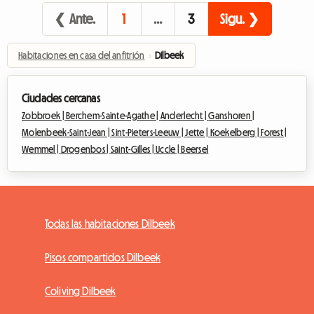
❮ Ante.
1
…
3
Sigu. ❯
Habitaciones en casa del anfitrión
›
Dilbeek
Ciudades cercanas
Zobbroek |
Berchem-Sainte-Agathe |
Anderlecht |
Ganshoren |
Molenbeek-Saint-Jean |
Sint-Pieters-Leeuw |
Jette |
Koekelberg |
Forest |
Wemmel |
Drogenbos |
Saint-Gilles |
Uccle |
Beersel
Todas las habitaciones Dilbeek
Pisos compartidos Dilbeek
Coliving Dilbeek