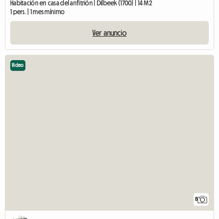
Habitación en casa del anfitrión | Dilbeek (1700) | 14 M2
1 pers. | 1 mes mínimo
Ver anuncio
Video
8