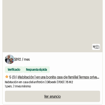
10
$892 / mes
Verificado
Respuesta rápida
5 (3) |
¡Habitación 1 en una bonita casa de familia! Terraza privada, jardín...
Habitación en casa del anfitrión | Dilbeek (1700) | 15 M2
1 pers. | 1 mes mínimo
Ver anuncio