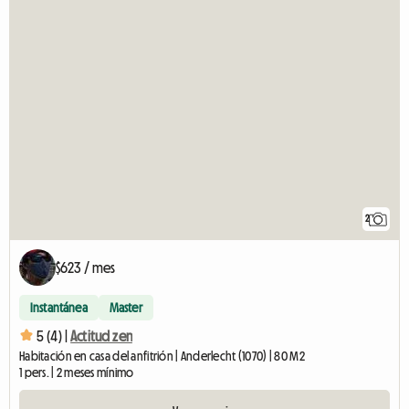
2
$623 / mes
Instantánea
Master
5 (4) |
Actitud zen
Habitación en casa del anfitrión | Anderlecht (1070) | 80 M2
1 pers. | 2 meses mínimo