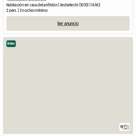
Habitación en casa del anfitrión | Anderlecht (1070) | 14 M2
2 pers. | 2 noches mínimo
Ver anuncio
Video
10