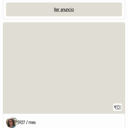
Ver anuncio
11
$927 / mes