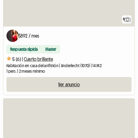
8
$892 / mes
Respuesta rápida
Master
5 (6) |
Cuarto brillante
Habitación en casa del anfitrión | Anderlecht (1070) | 14 M2
1 pers. | 2 meses mínimo
Ver anuncio