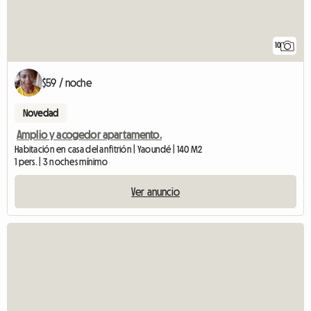
10
$59 / noche
Novedad
Amplio y acogedor apartamento.
Habitación en casa del anfitrión | Yaoundé | 140 M2
1 pers. | 3 noches mínimo
Ver anuncio