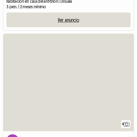
Habitación en casa del anfitrión | Douala
3 pers. | 2 meses mínimo
Ver anuncio
4