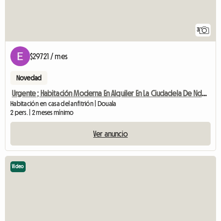
3
$29721 / mes
Novedad
Urgente ; Habitación Moderna En Alquiler En La Ciudadela De Ndogbong
Habitación en casa del anfitrión | Douala
2 pers. | 2 meses mínimo
Ver anuncio
Video