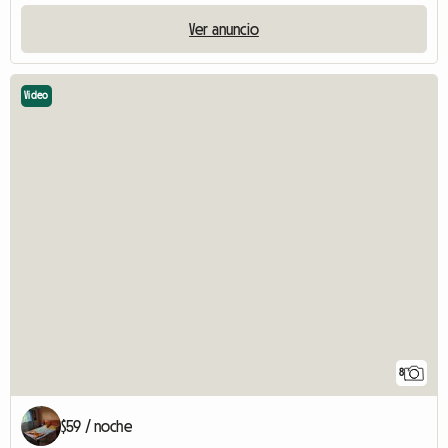
Ver anuncio
Video
8
$59 / noche