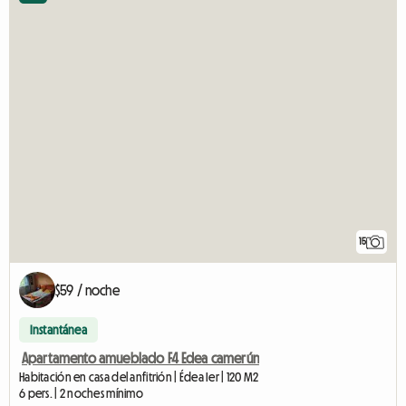
15
$59 / noche
Instantánea
Apartamento amueblado F4 Edea camerún
Habitación en casa del anfitrión | Édea Ier | 120 M2
6 pers. | 2 noches mínimo