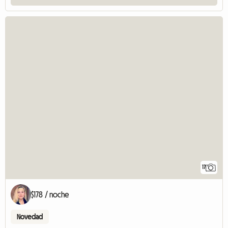
17
$178 / noche
Novedad