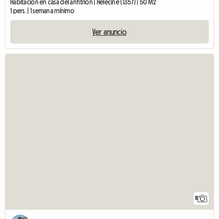
Habitación en casa del anfitrión | Hélécine (1357) | 50 M2
1 pers. | 1 semana mínimo
Ver anuncio
8