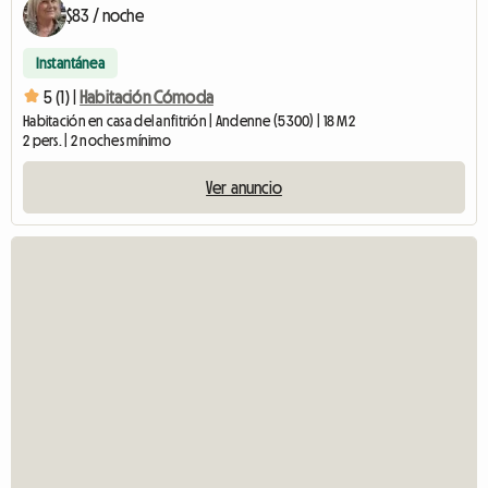
$83 / noche
Instantánea
5 (1) |
Habitación Cómoda
Habitación en casa del anfitrión | Andenne (5300) | 18 M2
2 pers. | 2 noches mínimo
Ver anuncio
Ve