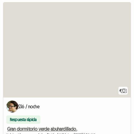
4
$36 / noche
Respuesta rápida
Gran dormitorio verde abuhardillado.