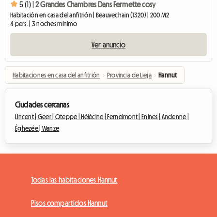
5 (1) |
2 Grandes Chambres Dans Fermette cosy
Habitación en casa del anfitrión | Beauvechain (1320) | 200 M2
4 pers. | 3 noches mínimo
Ver anuncio
Habitaciones en casa del anfitrión
›
Provincia de Lieja
›
Hannut
Ciudades cercanas
Lincent |
Geer |
Oteppe |
Hélécine |
Fernelmont |
Enines |
Andenne |
Éghezée |
Wanze
Todas las habitaciones Hannut
Pisos compartidos Hannut