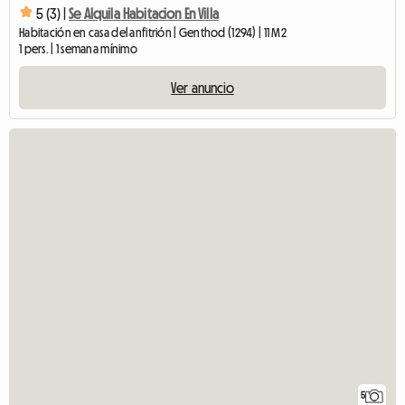
5 (3) |
Se Alquila Habitacion En Villa
Habitación en casa del anfitrión | Genthod (1294) | 11 M2
1 pers. | 1 semana mínimo
Ver anuncio
5