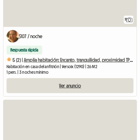
11
$107 / noche
Respuesta rápida
5 (2) |
Amplia habitación: Encanto, tranquilidad, proximidad TPG/CFF
Habitación en casa del anfitrión | Versoix (1290) | 26 M2
1 pers. | 3 noches mínimo
Ver anuncio