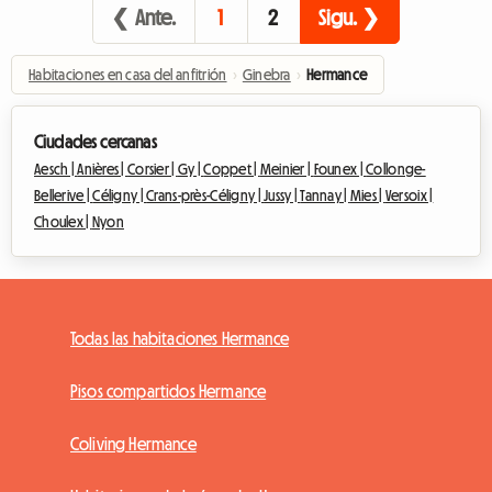
❮ Ante.
1
2
Sigu. ❯
Habitaciones en casa del anfitrión
›
Ginebra
›
Hermance
Ciudades cercanas
Aesch |
Anières |
Corsier |
Gy |
Coppet |
Meinier |
Founex |
Collonge-
Bellerive |
Céligny |
Crans-près-Céligny |
Jussy |
Tannay |
Mies |
Versoix |
Choulex |
Nyon
Todas las habitaciones Hermance
Pisos compartidos Hermance
Coliving Hermance