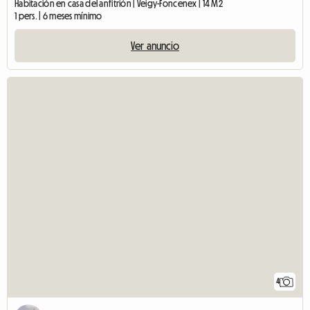
Habitación en casa del anfitrión | Veigy-Foncenex | 14 M2
1 pers. | 6 meses mínimo
Ver anuncio
4