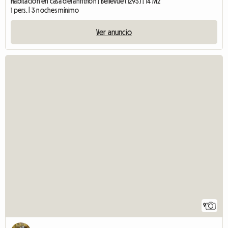
Habitación en casa del anfitrión | Bellevue (1293) | 14 M2
1 pers. | 3 noches mínimo
Ver anuncio
9