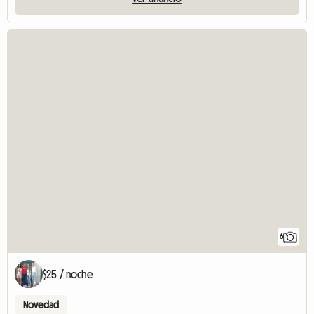
6
$25 / noche
Novedad