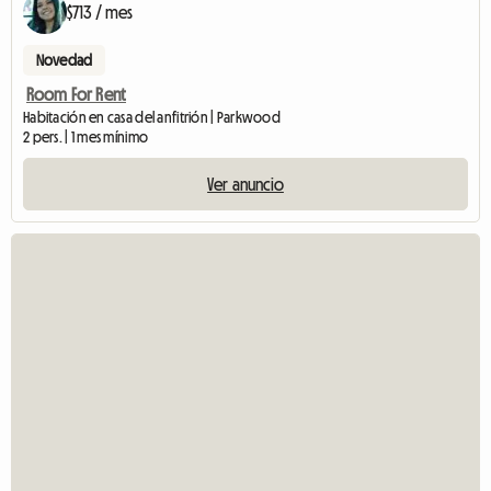
$713 / mes
Novedad
Room For Rent
Habitación en casa del anfitrión | Parkwood
2 pers. | 1 mes mínimo
Ver anuncio