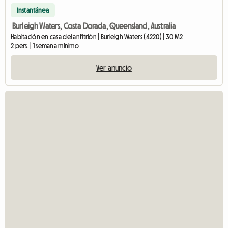
Instantánea
Burleigh Waters, Costa Dorada, Queensland, Australia
Habitación en casa del anfitrión | Burleigh Waters (4220) | 30 M2
2 pers. | 1 semana mínimo
Ver anuncio