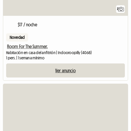
2
$17 / noche
Novedad
Room For The Summer.
Habitación en casa del anfitrión | Indooroopilly (4068)
1 pers. | 1 semana mínimo
Ver anuncio