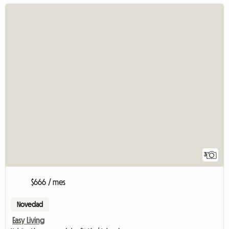
3
$666 / mes
Novedad
Easy Living