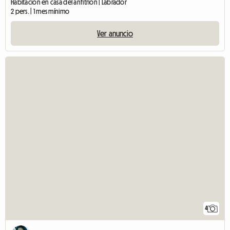
Habitación en casa del anfitrión | Labrador
2 pers. | 1 mes mínimo
Ver anuncio
4