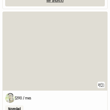
Ver anuncio
2
$290 / mes
Novedad