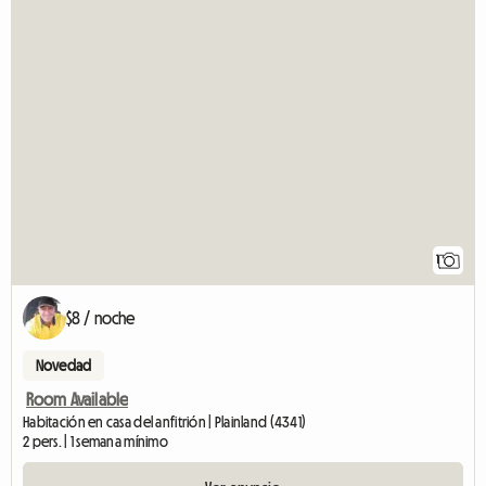
1
$8 / noche
Novedad
Room Available
Habitación en casa del anfitrión | Plainland (4341)
2 pers. | 1 semana mínimo