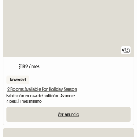
6
$1189 / mes
Novedad
2 Rooms Available For Holiday Season
Habitación en casa del anfitrión | Ashmore
4 pers. | 1 mes mínimo
Ver anuncio