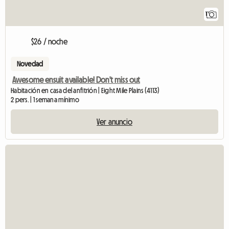
1
$26 / noche
Novedad
Awesome ensuit available! Don't miss out
Habitación en casa del anfitrión | Eight Mile Plains (4113)
2 pers. | 1 semana mínimo
Ver anuncio