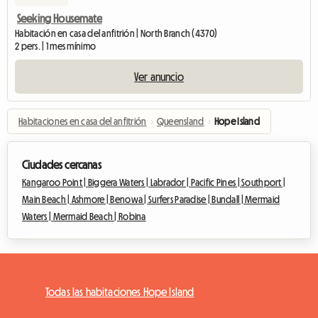
Seeking Housemate
Habitación en casa del anfitrión | North Branch (4370)
2 pers. | 1 mes mínimo
Ver anuncio
Habitaciones en casa del anfitrión
›
Queensland
›
Hope Island
Ciudades cercanas
Kangaroo Point |
Biggera Waters |
Labrador |
Pacific Pines |
Southport |
Main Beach |
Ashmore |
Benowa |
Surfers Paradise |
Bundall |
Mermaid
Waters |
Mermaid Beach |
Robina
Todas las habitaciones Hope Island