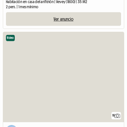
Habitación en casa del anfitrión | Vevey (1800) | 35 M2
2 pers. | 1 mes mínimo
Ver anuncio
Video
15