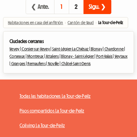
❮ Ante.
1
2
Sigu. ❯
Habitaciones en casa del anfitrión
›
Cantón de Vaud
›
La Tour-de-Peilz
Ciudades cercanas
Vevey |
Corsier-sur-Vevey |
Saint-Légier-La Chiésaz |
Blonay |
Chardonne |
Corseaux |
Montreux |
Attalens |
Blonay - Saint-Légier |
Port-Valais |
Veytaux
|
Granges |
Remaufens |
Noville |
Châtel-Saint-Denis
Todas las habitaciones La Tour-de-Peilz
Pisos compartidos La Tour-de-Peilz
Coliving La Tour-de-Peilz