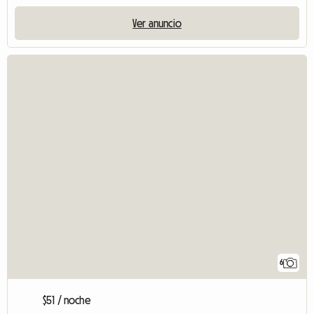
Ver anuncio
6
$51 / noche