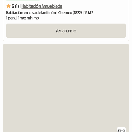
5 (1) |
Habitación Amueblada
Habitación en casa del anfitrión | Chernex (1822) | 15 M2
1 pers. | 1 mes mínimo
Ver anuncio
8