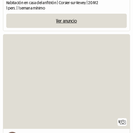
Habitación en casa del anfitrión | Corsier-sur-Vevey | 20 M2
1 pers. | 1 semana mínimo
Ver anuncio
5