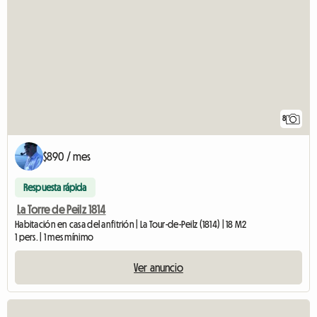
8
$890 / mes
Respuesta rápida
La Torre de Peilz 1814
Habitación en casa del anfitrión | La Tour-de-Peilz (1814) | 18 M2
1 pers. | 1 mes mínimo
Ver anuncio