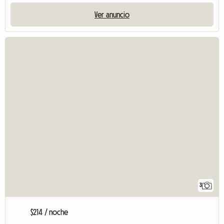
Ver anuncio
3
$214 / noche