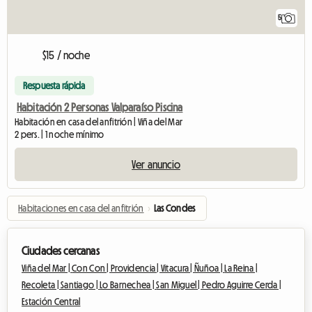
5
$15 / noche
Respuesta rápida
Habitación 2 Personas Valparaíso Piscina
Habitación en casa del anfitrión | Viña del Mar
2 pers. | 1 noche mínimo
Ver anuncio
Habitaciones en casa del anfitrión
›
Las Condes
Ciudades cercanas
Viña del Mar |
Con Con |
Providencia |
Vitacura |
Ñuñoa |
La Reina |
Recoleta |
Santiago |
Lo Barnechea |
San Miguel |
Pedro Aguirre Cerda |
Estación Central