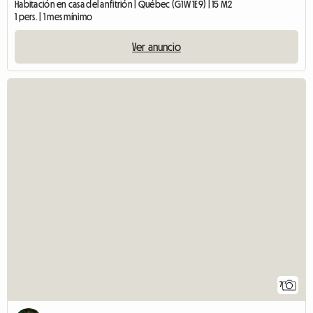
Habitación en casa del anfitrión | Québec (G1W 1E9) | 15 M2
1 pers. | 1 mes mínimo
Ver anuncio
7