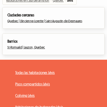
Habitaciones en casa del anfitrión
›
Quebec
›
Lévis
Ciudades cercanas
Quebec |
L'Ancienne-Lorette |
Saint-Augustin-de-Desmaures
Barrios
St-Romuald |
Lauzon, Quebec
Todas las habitaciones Lévis
Pisos compartidos Lévis
Coliving Lévis
Habitaciones de huéspedes Lévis