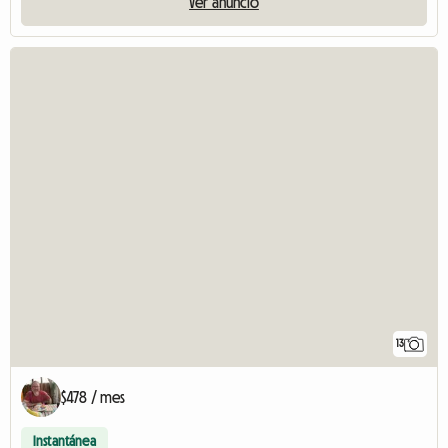
Ver anuncio
13
$478 / mes
Instantánea