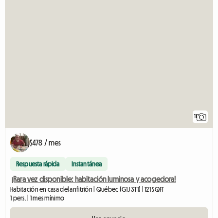
11
$478 / mes
Respuesta rápida
Instantánea
¡Rara vez disponible: habitación luminosa y acogedora!
Habitación en casa del anfitrión | Québec (G1J 3T1) | 121 SQFT
1 pers. | 1 mes mínimo