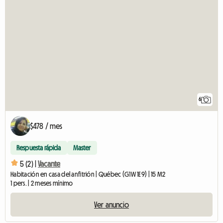
6
$478 / mes
Respuesta rápida
Master
5 (2) |
Vacante
Habitación en casa del anfitrión | Québec (G1W 1E9) | 15 M2
1 pers. | 2 meses mínimo
Ver anuncio