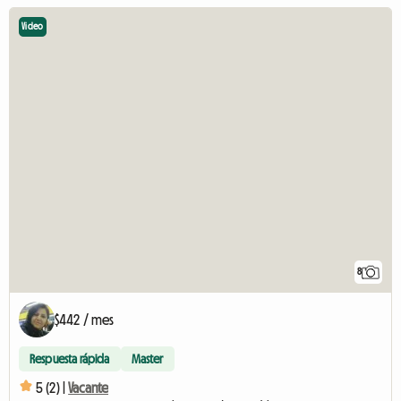
Video
8
$442 / mes
Respuesta rápida
Master
5 (2) |
Vacante