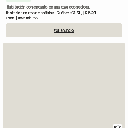
Habitación con encanto en una casa acogedora.
Habitación en casa del anfitrión | Québec (G1J 3T1) | 121 SQFT
1 pers. | 1 mes mínimo
Ver anuncio
11