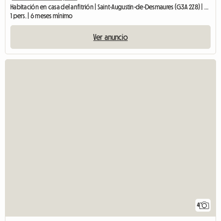
Habitación en casa del anfitrión | Saint-Augustin-de-Desmaures (G3A 2Z8) | 300 SQFT
1 pers. | 6 meses mínimo
Ver anuncio
4