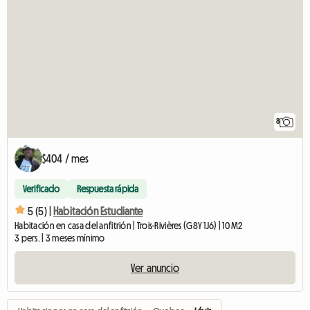
8
$404 / mes
Verificado
Respuesta rápida
5 (5) |
Habitación Estudiante
Habitación en casa del anfitrión | Trois-Rivières (G8Y 1J6) | 10 M2
3 pers. | 3 meses mínimo
Ver anuncio