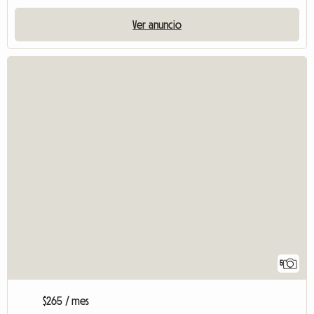
Ver anuncio
5
$265 / mes