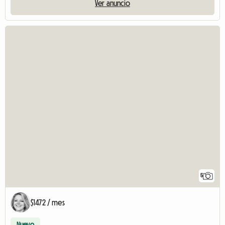
Ver anuncio
5
$1472 / mes
Nuevo