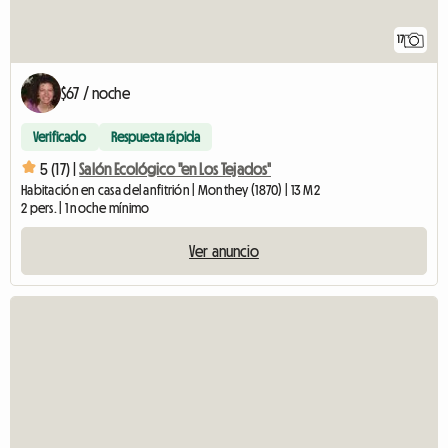
17
$67 / noche
Verificado
Respuesta rápida
5 (17) |
Salón Ecológico "en Los Tejados"
Habitación en casa del anfitrión | Monthey (1870) | 13 M2
2 pers. | 1 noche mínimo
Ver anuncio