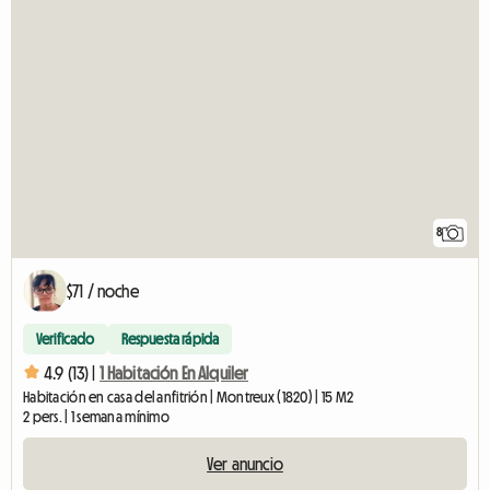
8
$71 / noche
Verificado
Respuesta rápida
4.9 (13) |
1 Habitación En Alquiler
Habitación en casa del anfitrión | Montreux (1820) | 15 M2
2 pers. | 1 semana mínimo
Ver anuncio