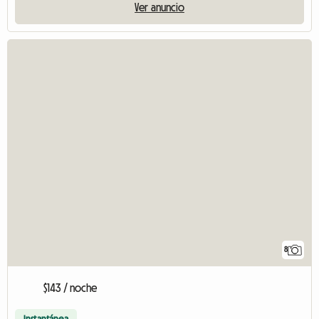
Ver anuncio
8
$143 / noche