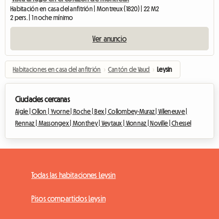
Habitación en casa del anfitrión | Montreux (1820) | 22 M2
2 pers. | 1 noche mínimo
Ver anuncio
Habitaciones en casa del anfitrión
›
Cantón de Vaud
›
Leysin
Ciudades cercanas
Aigle |
Ollon |
Yvorne |
Roche |
Bex |
Collombey-Muraz |
Villeneuve |
Rennaz |
Massongex |
Monthey |
Veytaux |
Vionnaz |
Noville |
Chessel
Todas las habitaciones Leysin
Pisos compartidos Leysin