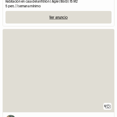
Habitación en casa del anfitrión | Aigle (1860) | 15 M2
5 pers. | 1 semana mínimo
Ver anuncio
5