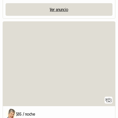
Ver anuncio
7
$85 / noche