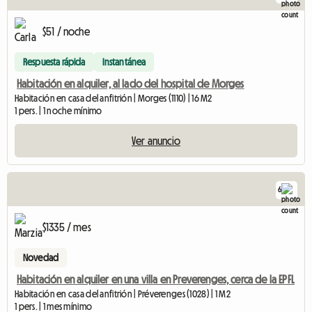
$51 / noche
Respuesta rápida
Instantánea
Habitación en alquiler, al lado del hospital de Morges
Habitación en casa del anfitrión | Morges (1110) | 16 M2
1 pers. | 1 noche mínimo
Ver anuncio
6
$1335 / mes
Novedad
Habitación en alquiler en una villa en Preverenges, cerca de la EPFL
Habitación en casa del anfitrión | Préverenges (1028) | 1 M2
1 pers. | 1 mes mínimo