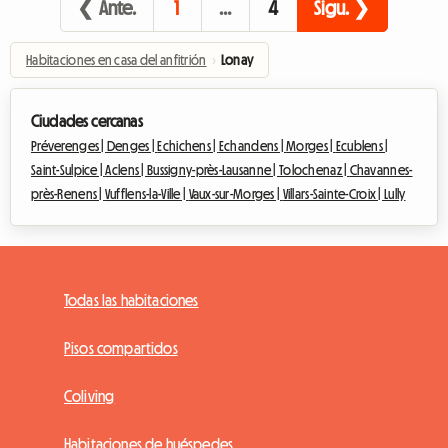
❮ Ante.
1
…
4
Sigu. ❯
Habitaciones en casa del anfitrión
›
Lonay
Ciudades cercanas
Préverenges |
Denges |
Echichens |
Echandens |
Morges |
Ecublens |
Saint-Sulpice |
Aclens |
Bussigny-près-Lausanne |
Tolochenaz |
Chavannes-
près-Renens |
Vufflens-la-Ville |
Vaux-sur-Morges |
Villars-Sainte-Croix |
Lully
Todas las habitaciones
Pisos compartidos
Coliving
Habitaciones de huéspedes