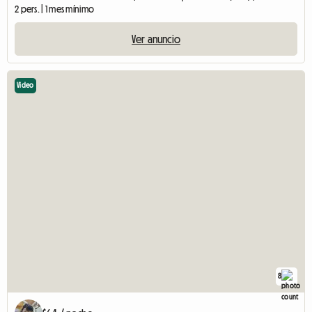
2 pers. | 1 mes mínimo
Ver anuncio
Video
8