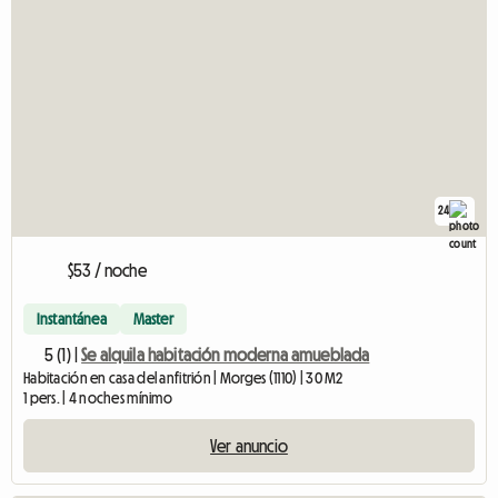
24
$53 / noche
Instantánea
Master
5 (1) |
Se alquila habitación moderna amueblada
Habitación en casa del anfitrión | Morges (1110) | 30 M2
1 pers. | 4 noches mínimo
Ver anuncio