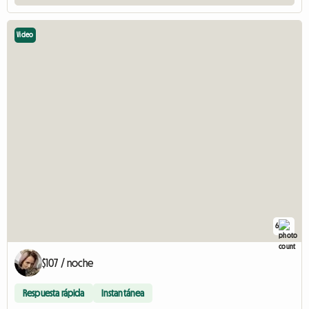
Video
6
$107 / noche
Respuesta rápida
Instantánea