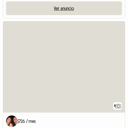
Ver anuncio
8
$726 / mes