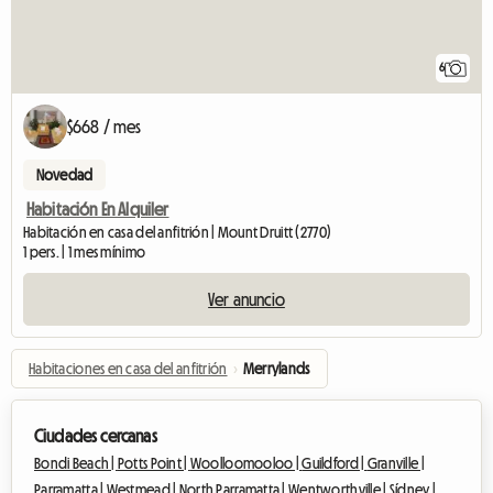
6
$668 / mes
Novedad
Habitación En Alquiler
Habitación en casa del anfitrión | Mount Druitt (2770)
1 pers. | 1 mes mínimo
Ver anuncio
Habitaciones en casa del anfitrión
›
Merrylands
Ciudades cercanas
Bondi Beach |
Potts Point |
Woolloomooloo |
Guildford |
Granville |
Parramatta |
Westmead |
North Parramatta |
Wentworthville |
Sídney |