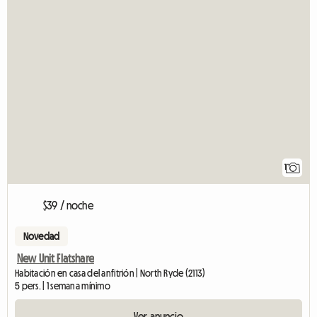
1
$39 / noche
Novedad
New Unit Flatshare
Habitación en casa del anfitrión | North Ryde (2113)
5 pers. | 1 semana mínimo
Ver anuncio