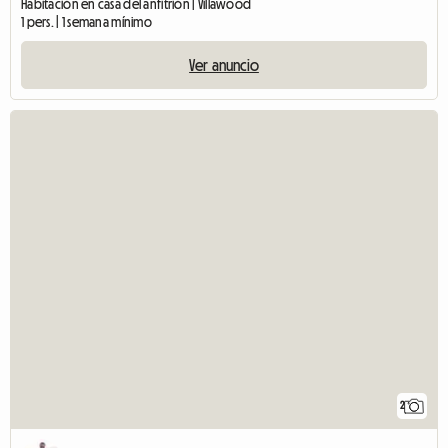
Habitación en casa del anfitrión | Villawood
1 pers. | 1 semana mínimo
Ver anuncio
2