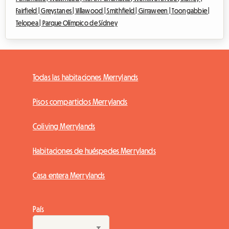
Fairfield |
Greystanes |
Villawood |
Smithfield |
Girraween |
Toongabbie |
Telopea |
Parque Olímpico de Sídney
Todas las habitaciones Merrylands
Pisos compartidos Merrylands
Coliving Merrylands
Habitaciones de huéspedes Merrylands
Casa entera Merrylands
País