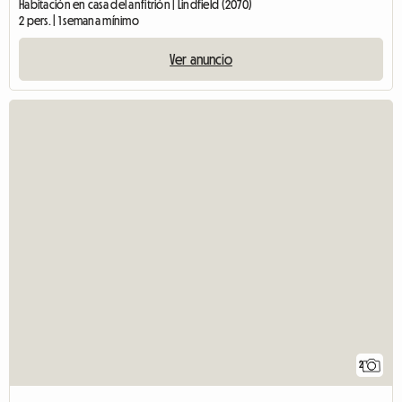
Habitación en casa del anfitrión | Lindfield (2070)
2 pers. | 1 semana mínimo
Ver anuncio
2