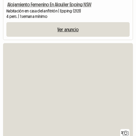
Alojamiento Femenino En Alquiler Epping NSW
Habitación en casa del anfitrión | Epping (2121)
4 pers. | 1 semana mínimo
Ver anuncio
3