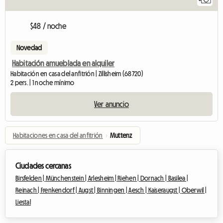
$48 / noche
Novedad
Habitación amueblada en alquiler
Habitación en casa del anfitrión | Zillisheim (68720)
2 pers. | 1 noche mínimo
Ver anuncio
Habitaciones en casa del anfitrión
›
Muttenz
Ciudades cercanas
Birsfelden |
Münchenstein |
Arlesheim |
Riehen |
Dornach |
Basilea |
Reinach |
Frenkendorf |
Augst |
Binningen |
Aesch |
Kaiseraugst |
Oberwil |
Liestal