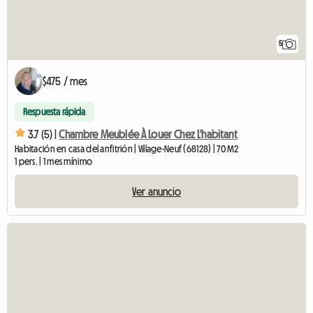
5
$475 / mes
Respuesta rápida
3.7 (5) |
Chambre Meublée À Louer Chez L'habitant
Habitación en casa del anfitrión | Village-Neuf (68128) | 70 M2
1 pers. | 1 mes mínimo
Ver anuncio