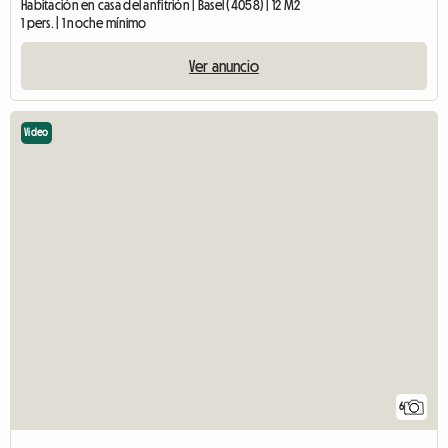
Habitación en casa del anfitrión | Basel (4058) | 12 M2
1 pers. | 1 noche mínimo
Ver anuncio
Video
6