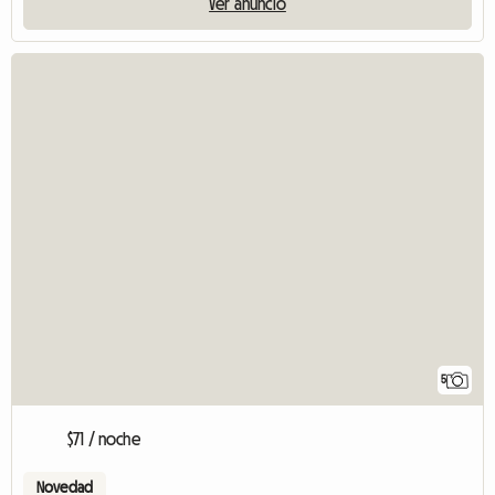
Ver anuncio
5
$71 / noche
Novedad