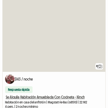
8
$143 / noche
Respuesta rápida
Se Alquila Habitación Amueblada Con Cocineta - Kirsch
Habitación en casa del anfitrión | Magstatt-le-Bas (68510) | 22 M2
4 pers. | 2 noches mínimo