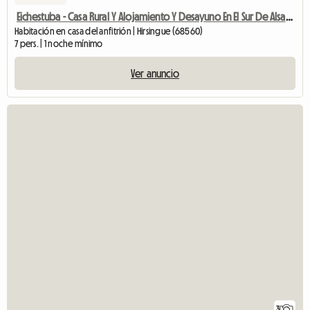
Eichestuba - Casa Rural Y Alojamiento Y Desayuno En El Sur De Alsacia
Habitación en casa del anfitrión | Hirsingue (68560)
7 pers. | 1 noche mínimo
Ver anuncio
3