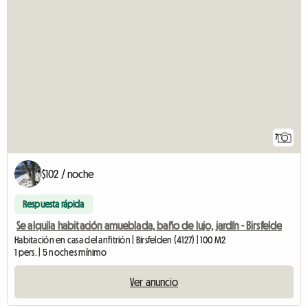
7
$102 / noche
Respuesta rápida
Se alquila habitación amueblada, baño de lujo, jardín - Birsfelde
Habitación en casa del anfitrión | Birsfelden (4127) | 100 M2
1 pers. | 5 noches mínimo
Ver anuncio