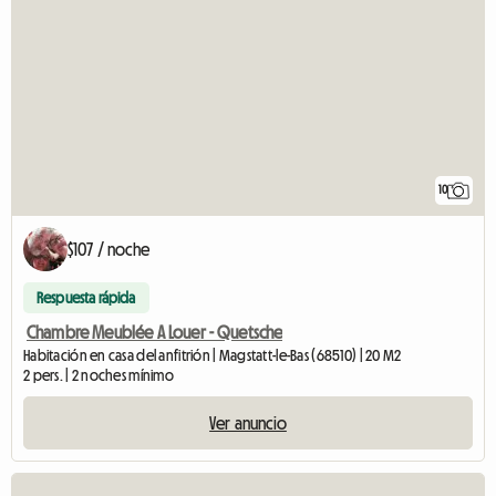
10
$107 / noche
Respuesta rápida
Chambre Meublée A Louer - Quetsche
Habitación en casa del anfitrión | Magstatt-le-Bas (68510) | 20 M2
2 pers. | 2 noches mínimo
Ver anuncio