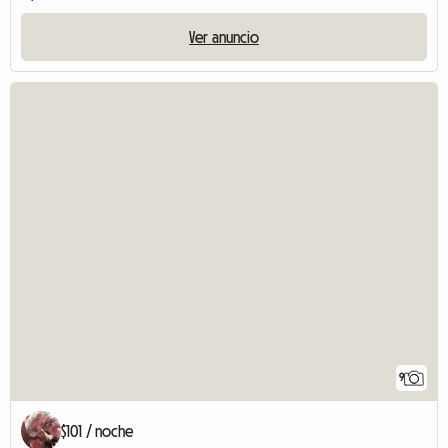
Ver anuncio
9
$101 / noche