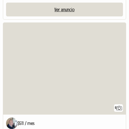
Ver anuncio
5
$511 / mes