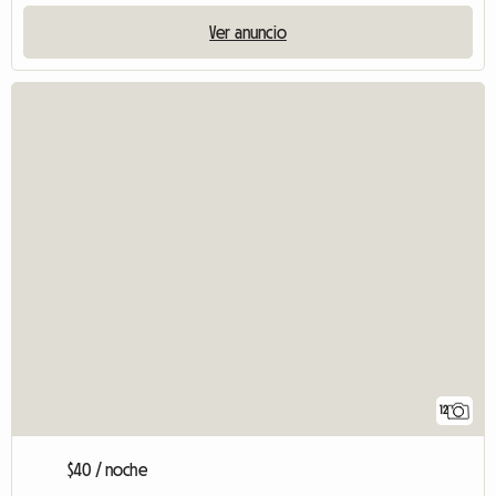
Ver anuncio
12
$40 / noche