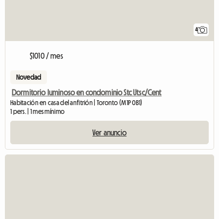
4
$1010 / mes
Novedad
Dormitorio luminoso en condominio Stc Utsc/Cent
Habitación en casa del anfitrión | Toronto (M1P 0B1)
1 pers. | 1 mes mínimo
Ver anuncio