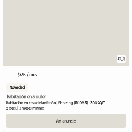
4
$735 / mes
Novedad
Habitación en alquiler
Habitación en casa del anfitrión | Pickering (L1X 0M5) | 300 SQFT
2 pers. | 3 meses mínimo
Ver anuncio