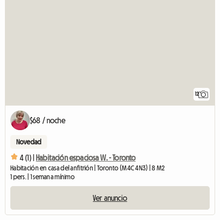
12
$68 / noche
Novedad
4 (1) |
Habitación espaciosa W. - Toronto
Habitación en casa del anfitrión | Toronto (M4C 4N3) | 8 M2
1 pers. | 1 semana mínimo
Ver anuncio