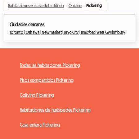
Habitaciones en casa del anfitrión
›
Ontario
›
Pickering
Ciudades cercanas
Toronto |
Oshawa |
Newmarket |
King City |
Bradford West Gwillimbury
Todas las habitaciones Pickering
Pisos compartidos Pickering
Coliving Pickering
Habitaciones de huéspedes Pickering
Casa entera Pickering