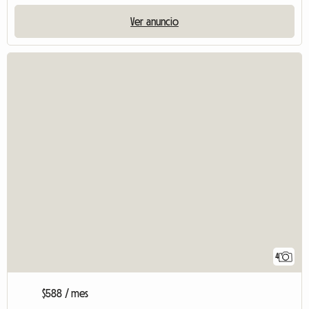
Ver anuncio
4
$588 / mes