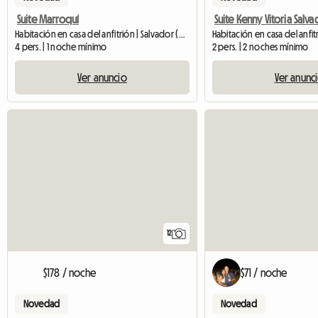
Suite Marroquí
Suite Kenny Vitoria Salv
Habitación en casa del anfitrión | Salvador (40301-385)
4 pers. | 1 noche mínimo
2 pers. | 2 noches mínimo
Ver anuncio
Ver anunc
12
$178 / noche
$71 / noche
Novedad
Novedad