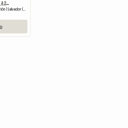
Se Alquila Suite De 23 M2 A 200 M De La Playa
Habitación en casa del anfitrión | Salvador (41620-360)
io