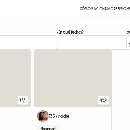
CÓMO FUNCIONA
INICIAR SESIÓN
¿En qué fechas?
pe
11
11
$35 / noche
Novedad