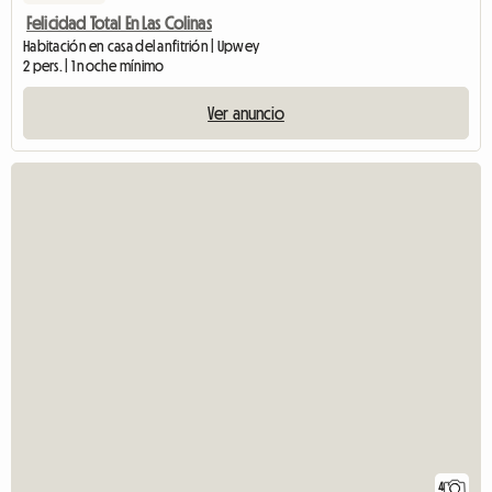
Felicidad Total En Las Colinas
Habitación en casa del anfitrión | Upwey
2 pers. | 1 noche mínimo
Ver anuncio
4