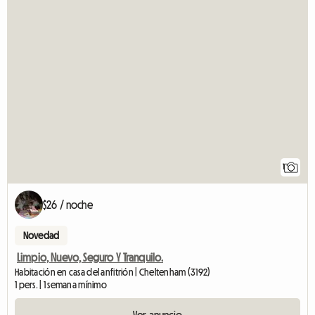
1
$26 / noche
Novedad
Limpio, Nuevo, Seguro Y Tranquilo.
Habitación en casa del anfitrión | Cheltenham (3192)
1 pers. | 1 semana mínimo
Ver anuncio