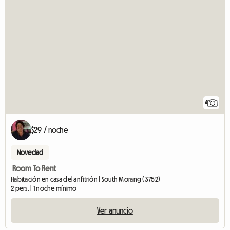
4
$29 / noche
Novedad
Room To Rent
Habitación en casa del anfitrión | South Morang (3752)
2 pers. | 1 noche mínimo
Ver anuncio