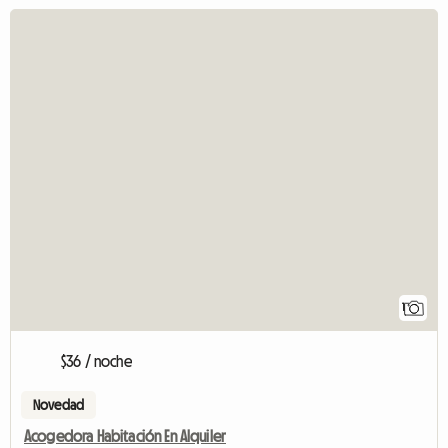
1
$36 / noche
Novedad
Acogedora Habitación En Alquiler