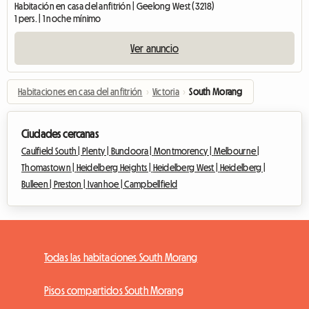
Habitación en casa del anfitrión | Geelong West (3218)
1 pers. | 1 noche mínimo
Ver anuncio
Habitaciones en casa del anfitrión
›
Victoria
›
South Morang
Ciudades cercanas
Caulfield South |
Plenty |
Bundoora |
Montmorency |
Melbourne |
Thomastown |
Heidelberg Heights |
Heidelberg West |
Heidelberg |
Bulleen |
Preston |
Ivanhoe |
Campbellfield
Todas las habitaciones South Morang
Pisos compartidos South Morang