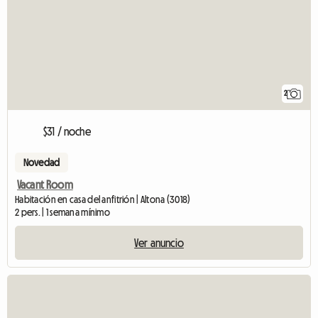
2
$31 / noche
Novedad
Vacant Room
Habitación en casa del anfitrión | Altona (3018)
2 pers. | 1 semana mínimo
Ver anuncio