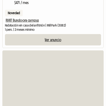
$471 / mes
Novedad
RMIT Bundoora campus
Habitación en casa del anfitrión | Mill Park (3082)
1 pers. | 2 meses mínimo
Ver anuncio