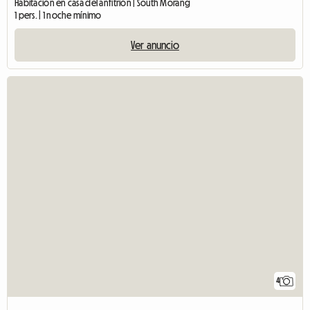
Habitación en casa del anfitrión | South Morang
1 pers. | 1 noche mínimo
Ver anuncio
4