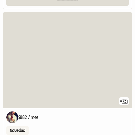
8
$882 / mes
Novedad