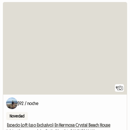
9
$92 / noche
Novedad
Espacio Loft (uso Exclusivo) En Hermosa Crystal Beach House