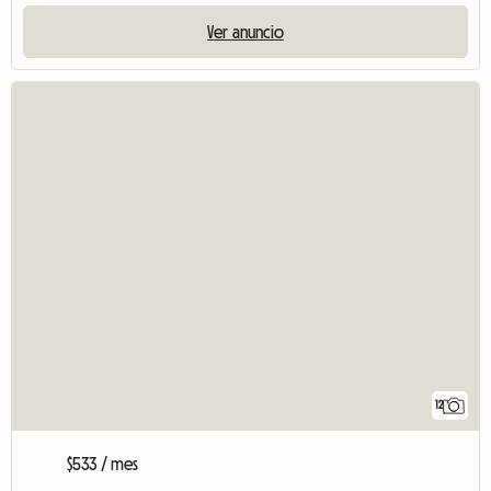
Ver anuncio
12
$533 / mes