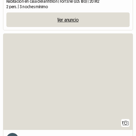
Habitación en casa del anfitrión | Fort Erie (L0S 1B0) | 20 M2
2 pers. | 3 noches mínimo
Ver anuncio
1