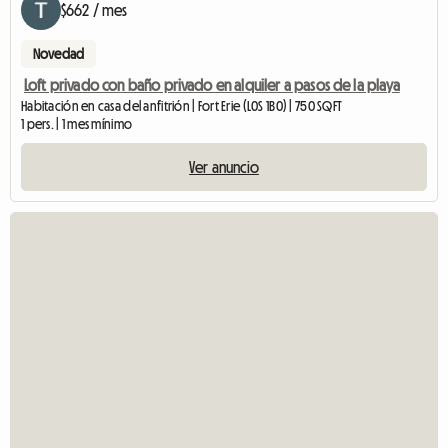
$662 / mes
Novedad
Loft privado con baño privado en alquiler a pasos de la playa
Habitación en casa del anfitrión | Fort Erie (L0S 1B0) | 750 SQFT
1 pers. | 1 mes mínimo
Ver anuncio