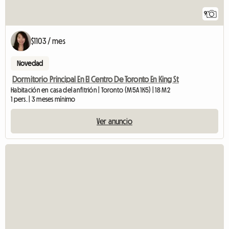
9
$1103 / mes
Novedad
Dormitorio Principal En El Centro De Toronto En King St
Habitación en casa del anfitrión | Toronto (M5A 1K5) | 18 M2
1 pers. | 3 meses mínimo
Ver anuncio