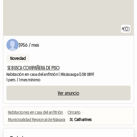
6
$956 / mes
Novedad
SE BUSCA COMPAÑERA DE PISO
Habitación en casa del anfitrión | Mississauga (L5B 0B9)
1 pers. | 1 mes mínimo
Ver anuncio
Habitaciones en casa del anfitrión
›
Ontario
›
Municipalidad Regional de Niágara
›
St. Catharines