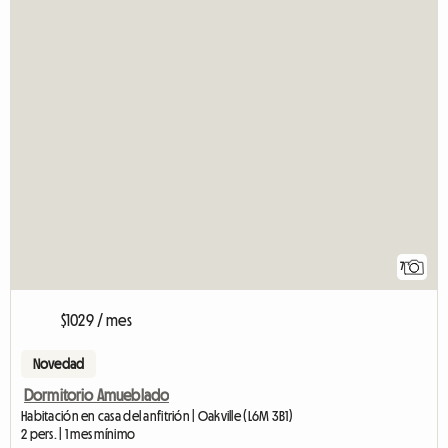
7
$1029 / mes
Novedad
Dormitorio Amueblado
Habitación en casa del anfitrión | Oakville (L6M 3B1)
2 pers. | 1 mes mínimo