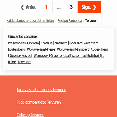
❮ Ante.
1
…
3
Sigu. ❯
Habitaciones en casa del anfitrión
›
Región Flamenca
›
Tervuren
Ciudades cercanas
Wezembeek-Oppem |
Overijse |
Kraainem |
Hoeilaart |
Zaventem |
Kortenberg |
Woluwe-Saint-Pierre |
Woluwe-Saint-Lambert |
Auderghem
|
Steenokkerzeel |
Wambeek |
Groenendaal |
Watermael-Boitsfort |
La
Hulpe |
Rixensart
Todas las habitaciones Tervuren
Pisos compartidos Tervuren
Coliving Tervuren