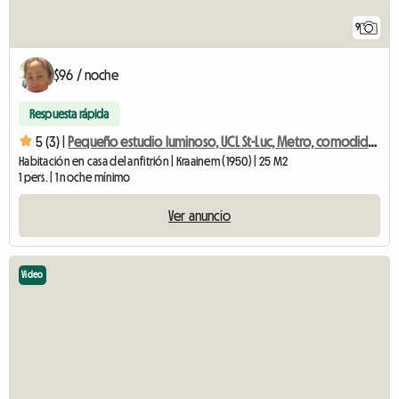
9
$96 / noche
Respuesta rápida
5 (3) |
Pequeño estudio luminoso, UCL St-Luc, Metro, comodidad y calidad.
Habitación en casa del anfitrión | Kraainem (1950) | 25 M2
1 pers. | 1 noche mínimo
Ver anuncio
Video