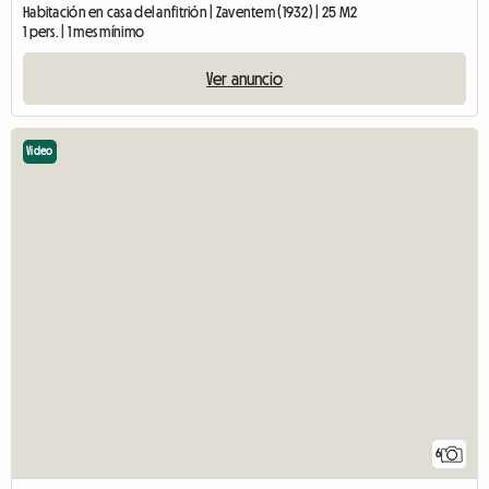
Habitación en casa del anfitrión | Zaventem (1932) | 25 M2
1 pers. | 1 mes mínimo
Ver anuncio
Video
6