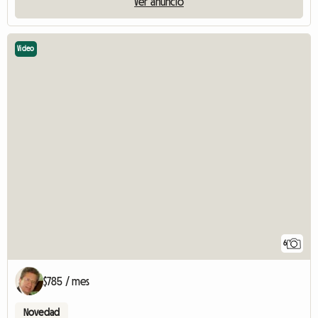
Ver anuncio
Video
6
$785 / mes
Novedad