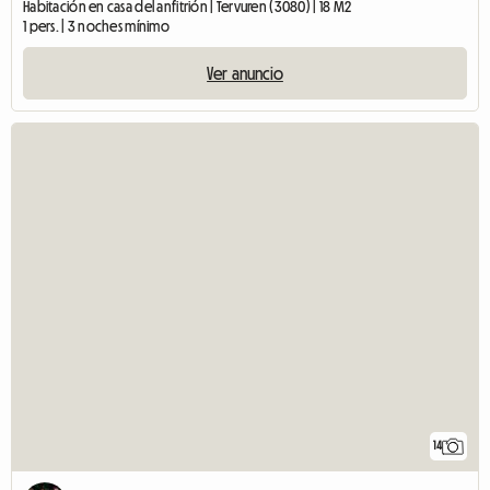
Habitación en casa del anfitrión | Tervuren (3080) | 18 M2
1 pers. | 3 noches mínimo
Ver anuncio
14