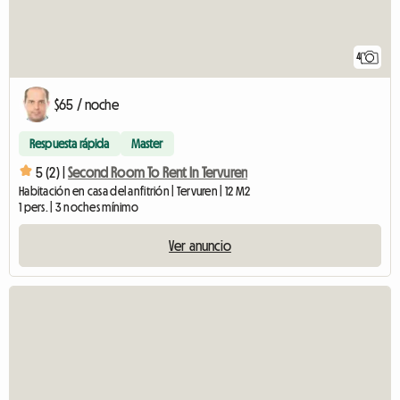
4
$65 / noche
Respuesta rápida
Master
5 (2) |
Second Room To Rent In Tervuren
Habitación en casa del anfitrión | Tervuren | 12 M2
1 pers. | 3 noches mínimo
Ver anuncio