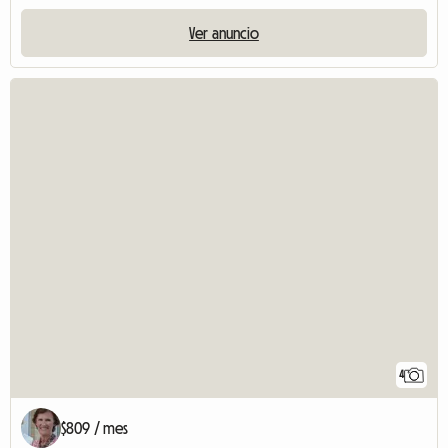
Ver anuncio
4
$809 / mes