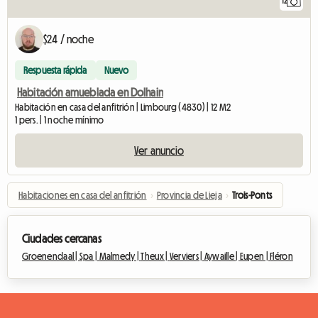
12
$24 / noche
Respuesta rápida
Nuevo
Habitación amueblada en Dolhain
Habitación en casa del anfitrión | Limbourg (4830) | 12 M2
1 pers. | 1 noche mínimo
Ver anuncio
Habitaciones en casa del anfitrión
›
Provincia de Lieja
›
Trois-Ponts
Ciudades cercanas
Groenendaal |
Spa |
Malmedy |
Theux |
Verviers |
Aywaille |
Eupen |
Fléron