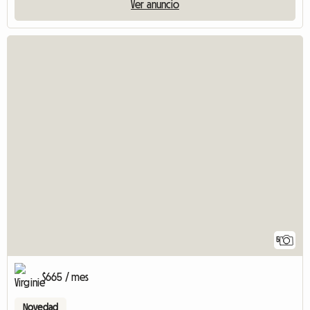
Ver anuncio
5
$665 / mes
Novedad