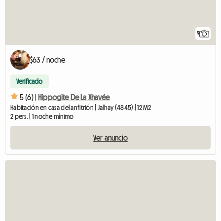
9
$63 / noche
Verificado
5 (6) |
Hippogite De La Xhavée
Habitación en casa del anfitrión | Jalhay (4845) | 12 M2
2 pers. | 1 noche mínimo
Ver anuncio