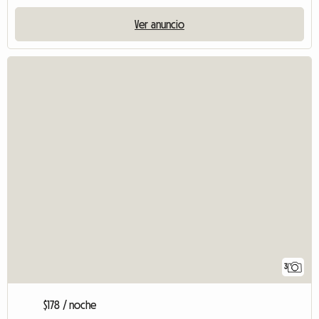
Ver anuncio
3
$178 / noche