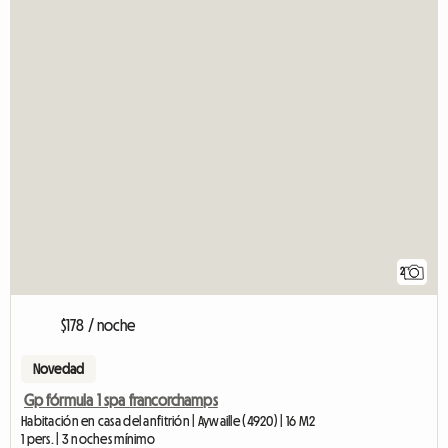
2
$178 / noche
Novedad
Gp fórmula 1 spa francorchamps
Habitación en casa del anfitrión | Aywaille (4920) | 16 M2
1 pers. | 3 noches mínimo