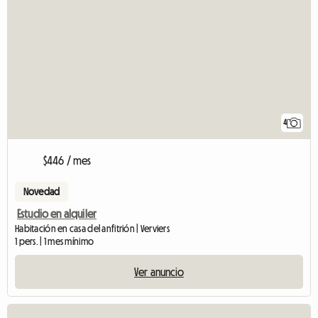
4
$446 / mes
Novedad
Estudio en alquiler
Habitación en casa del anfitrión | Verviers
1 pers. | 1 mes mínimo
Ver anuncio