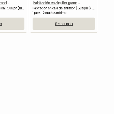
Habitación en alquiler grande amueblada, estacionamiento en la calle desde mayo.
Habitación en alquiler grande amueblada, sin aparcamiento, parada de autobús cerca.
Habitación en casa del anfitrión | Guelph (N1E 1R6)
Habitación en casa del anfitrión | Guelph (N1E 1R6)
1 pers. | 2 noches mínimo
io
Ver anuncio