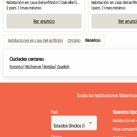
Habitación en casa del anfitrión | Oakville (L6M 3B1)
2 pers. | 1 mes mínimo
1 pers. | 1 mes mínimo
Ver anuncio
Ver anunc
Habitaciones en casa del anfitrión
›
Ontario
›
Waterloo
Ciudades cercanas
Toronto |
Kitchener |
Breslau |
Guelph
Todas las habitaciones Waterloo
País
Nuestros tip
Habitación en 
Pisos compart