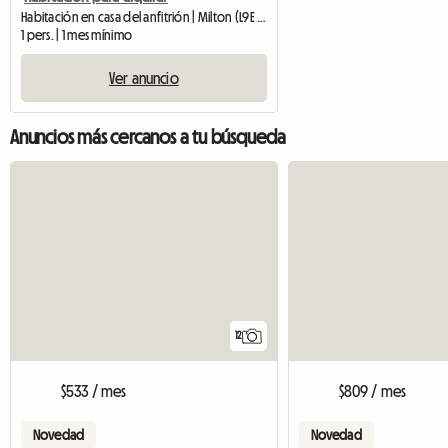
Habitación en casa del anfitrión | Milton (L9E 1P1) | 250 SQFT
1 pers. | 1 mes mínimo
Ver anuncio
Anuncios más cercanos a tu búsqueda
12
$533 / mes
$809 / mes
Novedad
Novedad