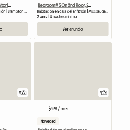
Apartamento de 1 dormitorio en sótano completamente amueblado en alquiler
Bedroom#3 On 2nd Floor, Shared Washroom
Habitación en casa del anfitrión | Brampton (L7A 3J2)
Habitación en casa del anfitrión | Mississauga (L5N 6T4) | 110 SQFT
2 pers. | 3 noches mínimo
io
Ver anuncio
12
4
$698 / mes
Novedad