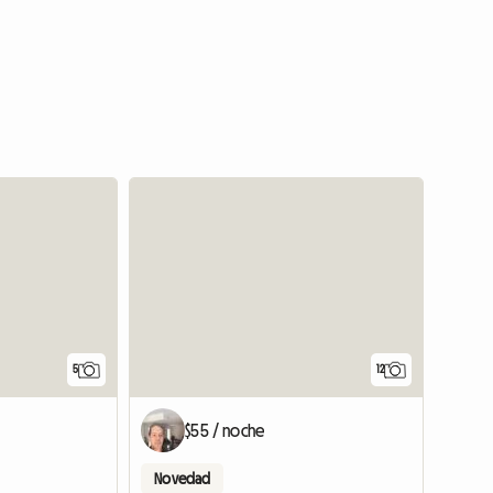
5
12
$55 / noche
Novedad