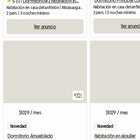
5 (1) |
Dormitorio#2 Habitación Individual Gran Ventana Frontal En 2ª Planta
Habitación en casa del anfitrión | Mississauga (L5N 6T4) | 260 SQFT
2 pers. | 3 noches mínimo
2 pers. | 3 noches mínimo
Ver anunc
Ver anuncio
7
$1029 / mes
$1029 / mes
Novedad
Novedad
Dormitorio Amueblado
Habitación en alquiler