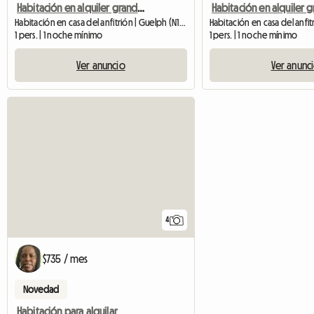
Habitación en alquiler grande amueblada, estacionamiento en la calle desde mayo.
Habitación en casa del anfitrión | Guelph (N1E 1R6) | 180 SQFT
1 pers. | 1 noche mínimo
1 pers. | 1 noche mínimo
Ver anuncio
Ver anunc
4
$735 / mes
Novedad
Habitación para alquilar