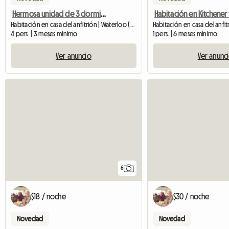
Hermosa unidad de 3 dormitorios
Habitación en casa del anfitrión | Waterloo (N2K 2Y7) | 1000 SQFT
4 pers. | 3 meses mínimo
1 pers. | 6 meses mínimo
Ver anuncio
Ver anunc
6
$18 / noche
$30 / noche
Novedad
Novedad