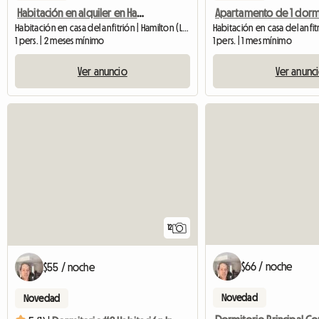
Habitación en alquiler en Hamilton Mountain
Habitación en casa del anfitrión | Hamilton (L8W 2R1) | 200 M2
1 pers. | 2 meses mínimo
1 pers. | 1 mes mínimo
Ver anuncio
Ver anunc
12
$66 / noche
$55 / noche
Novedad
Novedad