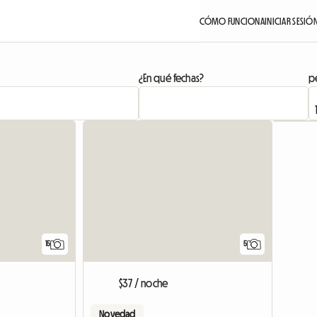
CÓMO FUNCIONA
INICIAR SESIÓ
¿En qué fechas?
pe
15
5
$37 / noche
Novedad