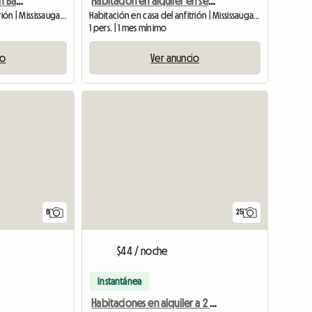
Dormitorio Principal Con Baño En Suite
Habitación en alquiler en segundo piso
Habitación en casa del anfitrión | Mississauga (L5N 6T4) | 180 SQFT
Habitación en casa del anfitrión | Mississauga (L5N 6K1) | 10 M2
1 pers. | 1 mes mínimo
io
Ver anuncio
8
25
$44 / noche
Instantánea
Habitaciones en alquiler a 2 minutos del autobús • Vista a la montaña