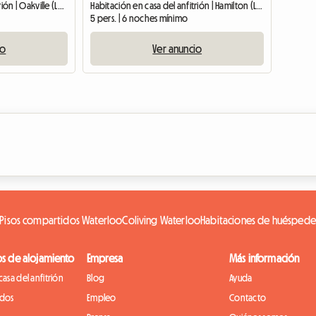
Habitación en casa del anfitrión | Oakville (L6H 5L7) | 146 M2
Habitación en casa del anfitrión | Hamilton (L8G 3W3) | 1500 M2
5 pers. | 6 noches mínimo
io
Ver anuncio
Pisos compartidos Waterloo
Coliving Waterloo
Habitaciones de huéspede
os de alojamiento
Empresa
Más información
casa del anfitrión
Blog
Ayuda
idos
Empleo
Contacto