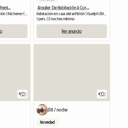
Habitación en Kitchener frente al campus Doon de Conestoga college
Alquiler De Habitación A Corto Plazo/durante La Noche
Habitación en casa del anfitrión | Kitchener (N2P) | 3000 M2
Habitación en casa del anfitrión | Guelph (N1H 6W1)
1 pers. | 2 noches mínimo
io
Ver anuncio
5
6
$18 / noche
Novedad