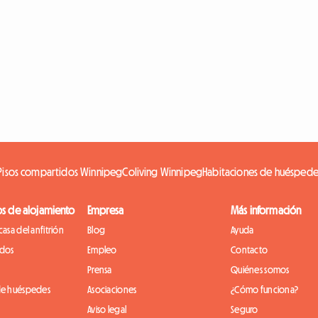
Pisos compartidos Winnipeg
Coliving Winnipeg
Habitaciones de huésped
os de alojamiento
Empresa
Más información
casa del anfitrión
Blog
Ayuda
idos
Empleo
Contacto
Prensa
Quiénes somos
de huéspedes
Asociaciones
¿Cómo funciona?
Aviso legal
Seguro