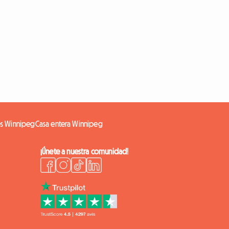
es Winnipeg
Casa entera Winnipeg
¡Únete a nuestra comunidad!