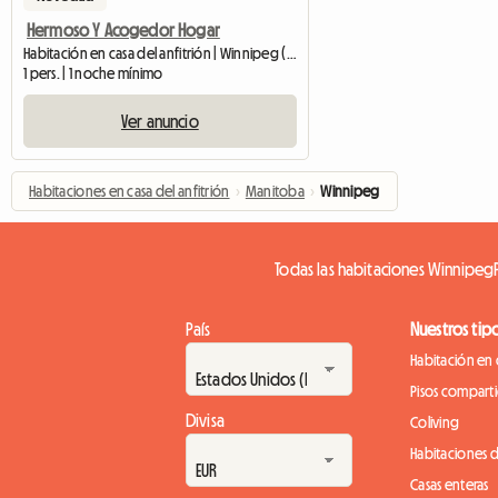
Hermoso Y Acogedor Hogar
Habitación en casa del anfitrión | Winnipeg (R2N 1P9)
1 pers. | 1 noche mínimo
Ver anuncio
Habitaciones en casa del anfitrión
›
Manitoba
›
Winnipeg
Todas las habitaciones Winnipeg
País
Nuestros tip
Habitación en 
Pisos compart
Divisa
Coliving
Habitaciones 
Casas enteras