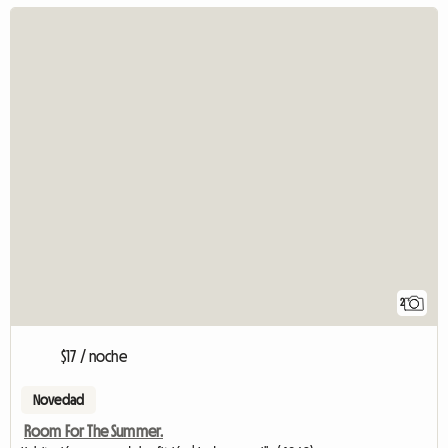
2
$17 / noche
Novedad
Room For The Summer.