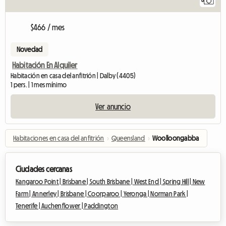
8
$466 / mes
Novedad
Habitación En Alquiler
Habitación en casa del anfitrión | Dalby (4405)
1 pers. | 1 mes mínimo
Ver anuncio
Habitaciones en casa del anfitrión
›
Queensland
›
Woolloongabba
Ciudades cercanas
Kangaroo Point |
Brisbane |
South Brisbane |
West End |
Spring Hill |
New
Farm |
Annerley |
Brisbane |
Coorparoo |
Yeronga |
Norman Park |
Tenerife |
Auchenflower |
Paddington