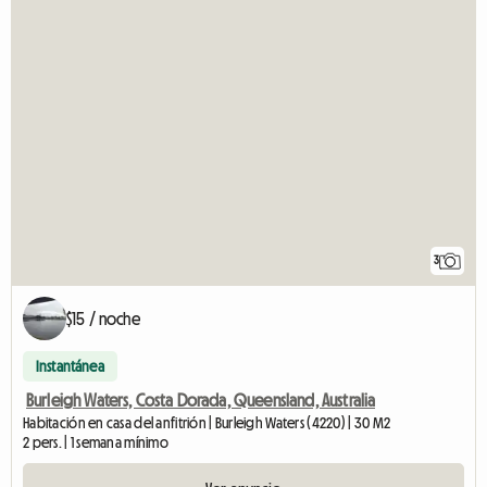
3
$15 / noche
Instantánea
Burleigh Waters, Costa Dorada, Queensland, Australia
Habitación en casa del anfitrión | Burleigh Waters (4220) | 30 M2
2 pers. | 1 semana mínimo