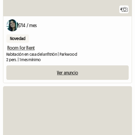
4
$714 / mes
Novedad
Room For Rent
Habitación en casa del anfitrión | Parkwood
2 pers. | 1 mes mínimo
Ver anuncio