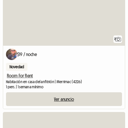
2
$19 / noche
Novedad
Room For Rent
Habitación en casa del anfitrión | Merrimac (4226)
1 pers. | 1 semana mínimo
Ver anuncio