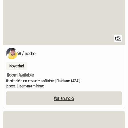
1
$8 / noche
Novedad
Room Available
Habitación en casa del anfitrión | Plainland (4341)
2 pers. | 1 semana mínimo
Ver anuncio