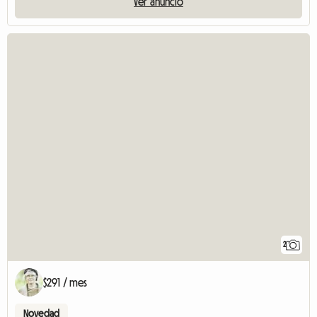
Ver anuncio
2
$291 / mes
Novedad