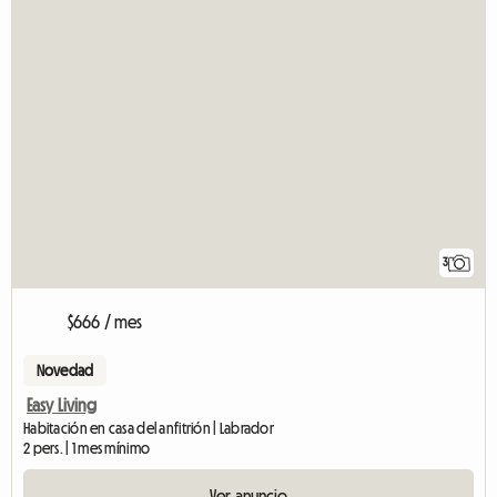
3
$666 / mes
Novedad
Easy Living
Habitación en casa del anfitrión | Labrador
2 pers. | 1 mes mínimo
Ver anuncio