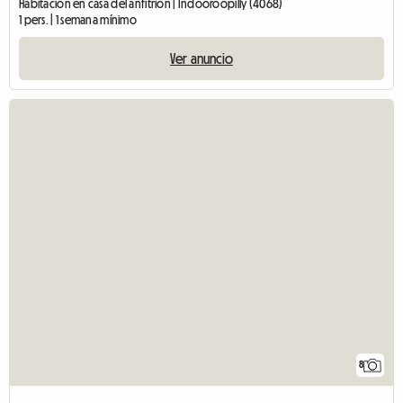
Habitación en casa del anfitrión | Indooroopilly (4068)
1 pers. | 1 semana mínimo
Ver anuncio
8