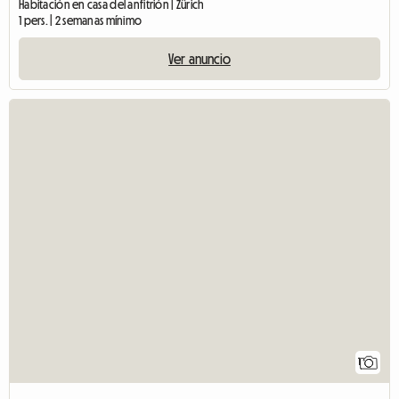
Habitación en casa del anfitrión | Zürich
1 pers. | 2 semanas mínimo
Ver anuncio
1