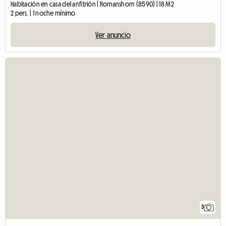
Habitación en casa del anfitrión | Romanshorn (8590) | 18 M2
2 pers. | 1 noche mínimo
Ver anuncio
3