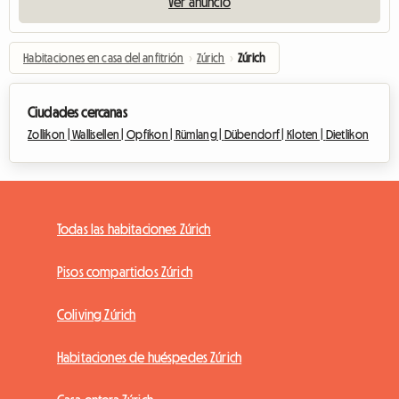
Ver anuncio
Habitaciones en casa del anfitrión
›
Zúrich
›
Zúrich
Ciudades cercanas
Zollikon |
Wallisellen |
Opfikon |
Rümlang |
Dübendorf |
Kloten |
Dietlikon
Todas las habitaciones Zúrich
Pisos compartidos Zúrich
Coliving Zúrich
Habitaciones de huéspedes Zúrich