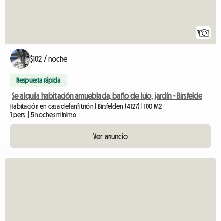
7
$102 / noche
Respuesta rápida
Se alquila habitación amueblada, baño de lujo, jardín - Birsfelde
Habitación en casa del anfitrión | Birsfelden (4127) | 100 M2
1 pers. | 5 noches mínimo
Ver anuncio